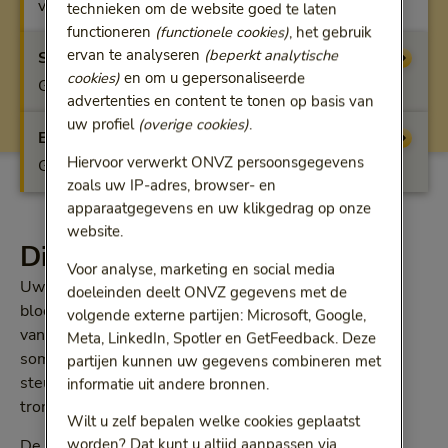
vergoeding
technieken om de website goed te laten
functioneren
(functionele cookies)
, het gebruik
ervan te analyseren
(beperkt analytische
Start
Vergoeding
cookies)
en om u gepersonaliseerde
Geen vergoeding
advertenties en content te tonen op basis van
uw profiel
(overige cookies)
.
Extra
Vergoeding
Hiervoor verwerkt ONVZ persoonsgegevens
Geen vergoeding
zoals uw IP-adres, browser- en
apparaatgegevens en uw klikgedrag op onze
website.
Dit krijgt u vergoed
Voor analyse, marketing en social media
Uw slagaders en aders zorgen voor transport van het
doeleinden deelt ONVZ gegevens met de
bloed door uw lichaam. En lymfevaten voor transport
volgende externe partijen: Microsoft, Google,
van lymfevocht van organen naar lymfeklieren. Maar
Meta, LinkedIn, Spotler en GetFeedback. Deze
soms doen ze hun werk niet goed en heeft u
partijen kunnen uw gegevens combineren met
steunkousen of een compressie-apparaat nodig om
informatie uit andere bronnen.
trombose of oedeem te voorkomen.
Wilt u zelf bepalen welke cookies geplaatst
worden? Dat kunt u altijd aanpassen via
De Bewuste Keuze Basisverzekering vergoedt de bij