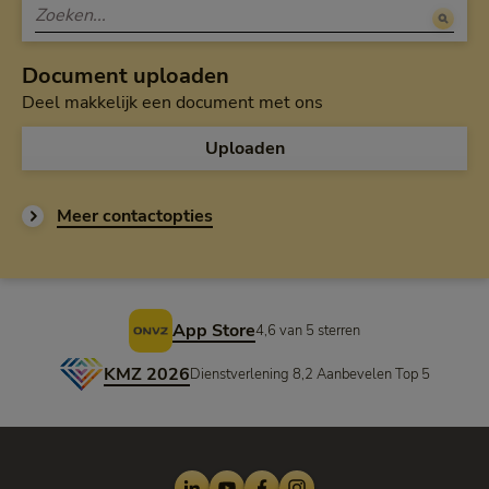
Document uploaden
Deel makkelijk een document met ons
Uploaden
Meer contactopties
Voettekst
App Store
4,6 van 5 sterren
KMZ 2026
Dienstverlening 8,2 Aanbevelen Top 5
LinkedIn
Youtube
Facebook
Instagram