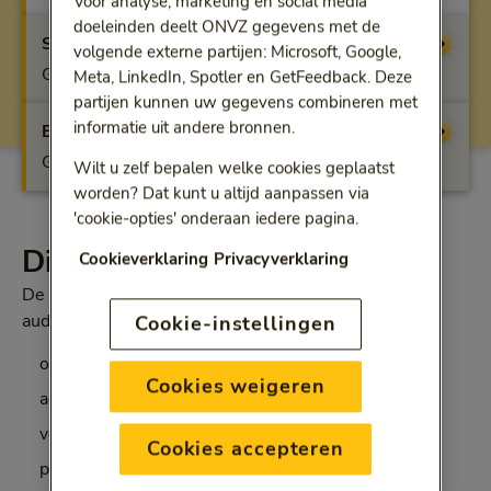
Voor analyse, marketing en social media
doeleinden deelt ONVZ gegevens met de
Start
Vergoeding
volgende externe partijen: Microsoft, Google,
Geen vergoeding
Meta, LinkedIn, Spotler en GetFeedback. Deze
partijen kunnen uw gegevens combineren met
informatie uit andere bronnen.
Extra
Vergoeding
Geen vergoeding
Wilt u zelf bepalen welke cookies geplaatst
worden? Dat kunt u altijd aanpassen via
'cookie-opties' onderaan iedere pagina.
Dit krijgt u vergoed
Cookieverklaring
Privacyverklaring
De Bewuste Keuze Basisverzekering vergoedt deze
audiologische zorg:
Cookie-instellingen
onderzoek naar uw gehoor
Cookies weigeren
advies over het kopen van een hoortoestel
voorlichting over het gebruik van uw hoortoestel
Cookies accepteren
psychosociale zorg als u die nodig heeft door