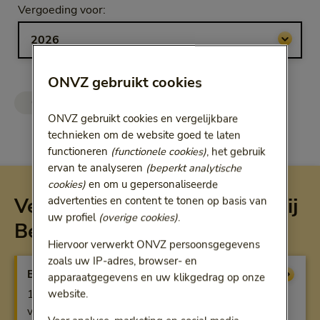
Selecteer jaar
Vergoeding voor:
Bij het kiezen van een optie volgt een doorgestuurde link.
ONVZ gebruikt cookies
ONVZ Vrije Keuze
ONVZ Bewuste Keuze
ONVZ gebruikt cookies en vergelijkbare
technieken om de website goed te laten
functioneren
(functionele cookies)
, het gebruik
ervan te analyseren
(beperkt analytische
cookies)
en om u gepersonaliseerde
Vergoeding per verzekering bij
advertenties en content te tonen op basis van
uw profiel
(overige cookies)
.
Bewuste Keuze
Hiervoor verwerkt ONVZ persoonsgegevens
zoals uw IP-adres, browser- en
Basisverzekering
Vergoeding
apparaatgegevens en uw klikgedrag op onze
100% bij gecontracteerde zorg, anders beperkte
website.
vergoeding