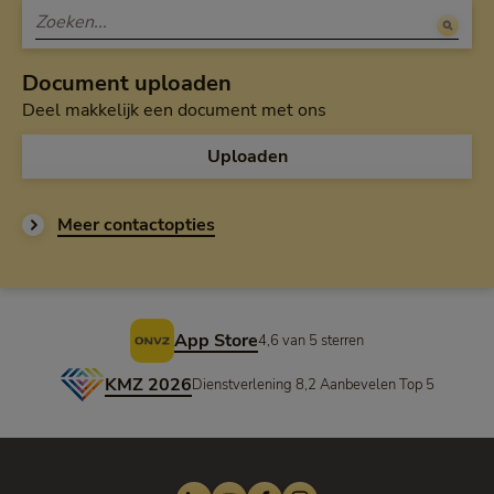
Document uploaden
Deel makkelijk een document met ons
Uploaden
Meer contactopties
Voettekst
App Store
4,6 van 5 sterren
KMZ 2026
Dienstverlening 8,2 Aanbevelen Top 5