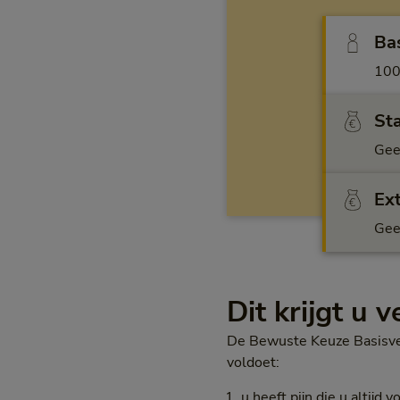
Ba
100
St
Gee
Ex
Gee
Dit krijgt u 
De Bewuste Keuze Basisve
voldoet:
u heeft pijn die u altijd v