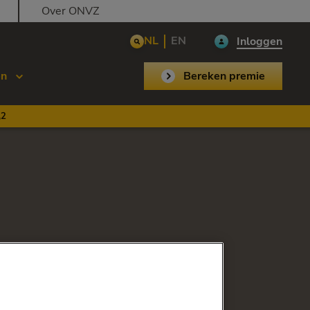
Over ONVZ
NL
EN
Inloggen
en
Bereken premie
,2