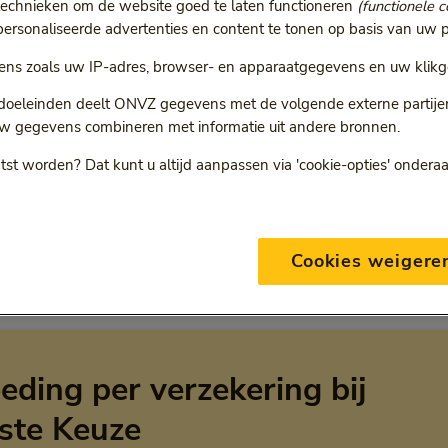
technieken om de website goed te laten functioneren
(functionele c
rsonaliseerde advertenties en content te tonen op basis van uw p
ns zoals uw IP-adres, browser- en apparaatgegevens en uw klikg
r
 doeleinden deelt ONVZ gegevens met de volgende externe partijen:
ie volgt een doorgestuurde link.
w gegevens combineren met informatie uit andere bronnen.
tst worden? Dat kunt u altijd aanpassen via 'cookie-opties' ondera
ONVZ Bewuste Keuze
Cookies weigere
eding per verzekering bij
ste Keuze