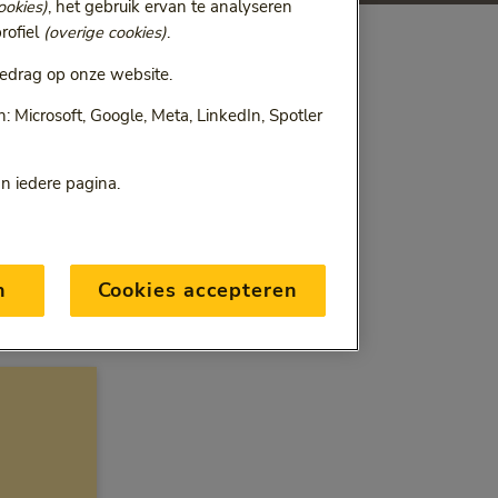
ookies)
, het gebruik ervan te analyseren
rofiel
(overige cookies)
.
edrag op onze website.
 Microsoft, Google, Meta, LinkedIn, Spotler
an iedere pagina.
n
Cookies accepteren