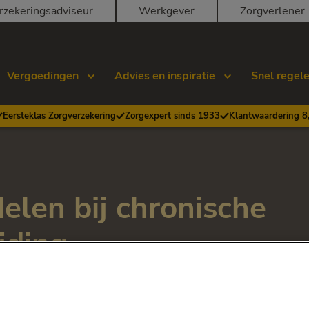
rzekeringsadviseur
Werkgever
Zorgverlener
Vergoedingen
Advies en inspiratie
Snel regel
Eersteklas Zorgverzekering
Zorgexpert sinds 1933
Klantwaardering 8
len bij chronische
ijding
 geneesmiddelen niet genoeg helpen.