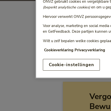
ONVZ gebruikt cookies en vergelijkbare 
(beperkt analytische cookies)
en om u gepe
Hiervoor verwerkt ONVZ persoonsgegeve
Selecteer jaa
Vergoeding voor:
Voor analyse, marketing en social media
Bij het kiezen van een opt
en GetFeedback. Deze partijen kunnen u
Wilt u zelf bepalen welke cookies geplaa
Cookieverklaring
Privacyverklaring
ONVZ Vrije Keuze
Cookie-instellingen
Vergo
Bewu