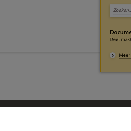
Docume
Deel makk
Meer 
Pri