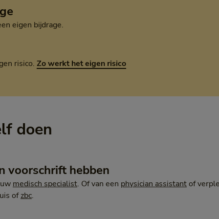
age
een eigen bijdrage.
gen risico.
Zo werkt het eigen risico
elf doen
n voorschrift hebben
n uw
medisch specialist
. Of van een
physician assistant
of verple
uis of
zbc
.