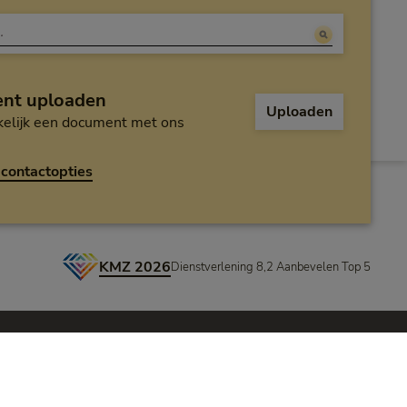
nt uploaden
Uploaden
elijk een document met ons
contactopties
KMZ 2026
Dienstverlening 8,2 Aanbevelen Top 5
vacy
Veiligheid
Cookie-opties
Toegankelijkheid
Vacatures