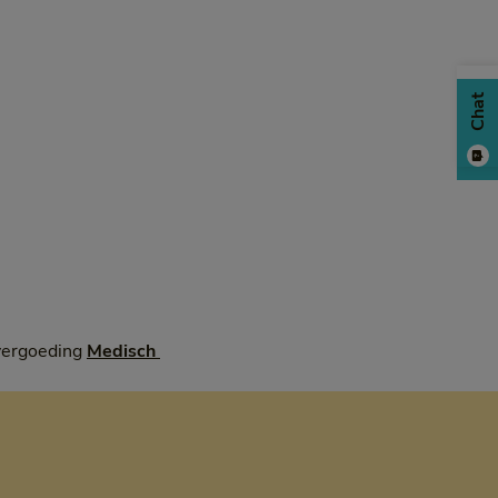
Chat
 vergoeding
Medisch 