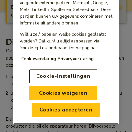
volgende externe partijen: Microsoft, Google,
Extra
Vergoeding
Meta, LinkedIn, Spotler en GetFeedback. Deze
Geen vergoeding
partijen kunnen uw gegevens combineren met
informatie uit andere bronnen.
Wilt u zelf bepalen welke cookies geplaatst
Dit krijgt u vergoed
worden? Dat kunt u altijd aanpassen via
'cookie-opties' onderaan iedere pagina.
De Bewuste Keuze Basisverzekering vergoedt
apparatuur om bloedstollingstijden te bepalen als u aan
Cookieverklaring
Privacyverklaring
deze 2 voorwaarden voldoet:
Cookie-instellingen
u heeft een ziekte of aandoening waardoor u risico
heeft op trombose, en
Cookies weigeren
u heeft voor langere tijd bloedverdunners nodig, of u
kunt zich door uw werk niet bij de trombosedienst
laten controleren
Cookies accepteren
De Bewuste Keuze Basisverzekering vergoedt ook de
producten die bij die apparatuur horen. Bijvoorbeeld