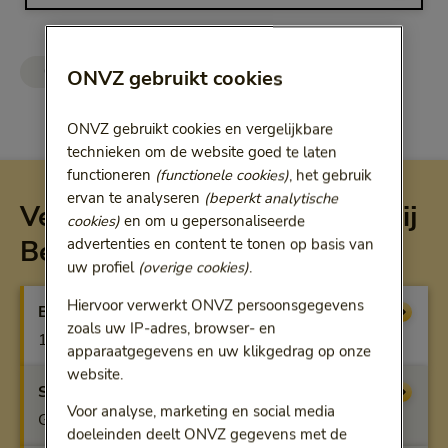
ONVZ Vrije Keuze
ONVZ Bewuste Keuze
ONVZ gebruikt cookies
ONVZ gebruikt cookies en vergelijkbare
technieken om de website goed te laten
functioneren
(functionele cookies)
, het gebruik
ervan te analyseren
(beperkt analytische
Vergoeding per verzekering bij
cookies)
en om u gepersonaliseerde
Bewuste Keuze
advertenties en content te tonen op basis van
uw profiel
(overige cookies)
.
Hiervoor verwerkt ONVZ persoonsgegevens
Basisverzekering
Vergoeding
zoals uw IP-adres, browser- en
100%
apparaatgegevens en uw klikgedrag op onze
website.
Start
Vergoeding
Voor analyse, marketing en social media
Geen vergoeding
doeleinden deelt ONVZ gegevens met de