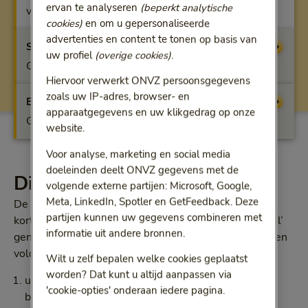
ervan te analyseren
(beperkt analytische
vergoeding
cookies)
en om u gepersonaliseerde
advertenties en content te tonen op basis van
Start
Vergoeding
uw profiel
(overige cookies)
.
Geen vergoeding
Hiervoor verwerkt ONVZ persoonsgegevens
zoals uw IP-adres, browser- en
Extra
Vergoeding
apparaatgegevens en uw klikgedrag op onze
Geen vergoeding
website.
Voor analyse, marketing en social media
doeleinden deelt ONVZ gegevens met de
Dit krijgt u vergoed
volgende externe partijen: Microsoft, Google,
Meta, LinkedIn, Spotler en GetFeedback. Deze
De Bewuste Keuze Basisverzekering vergoedt
partijen kunnen uw gegevens combineren met
kortdurende uitleen van de bij ‘Details per hulpmiddel’
informatie uit andere bronnen.
genoemde hulpmiddelen als u aan deze 3 voorwaarden
voldoet:
Wilt u zelf bepalen welke cookies geplaatst
worden? Dat kunt u altijd aanpassen via
u heeft een ernstige aandoening waardoor u
'cookie-opties' onderaan iedere pagina.
beperkingen heeft met houding en beweging