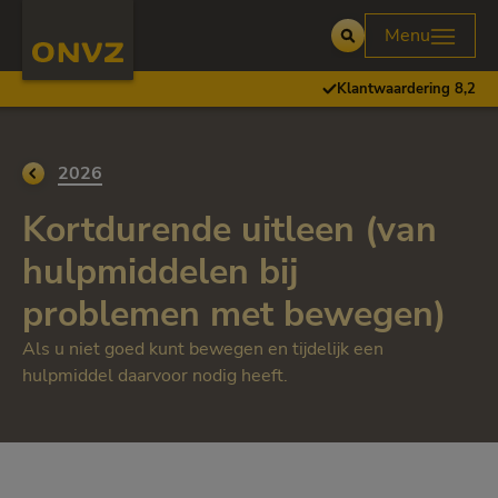
Skip to main content
Homepage ONVZ
Menu
Open
Klantwaardering 8,2
Ga terug naar
2026
Kortdurende uitleen (van
hulpmiddelen bij
problemen met bewegen)
Als u niet goed kunt bewegen en tijdelijk een
hulpmiddel daarvoor nodig heeft.