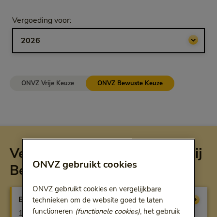
Selecteer jaar
Vergoeding voor:
Bij het kiezen van een optie volgt een doorgestuurde link.
ONVZ Vrije Keuze
ONVZ Bewuste Keuze
Vergoeding per verzekering bij
ONVZ gebruikt cookies
Bewuste Keuze
ONVZ gebruikt cookies en vergelijkbare
Basisverzekering
Vergoeding
technieken om de website goed te laten
functioneren
(functionele cookies)
, het gebruik
100% bij gecontracteerde zorg, anders beperkte