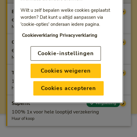
Wilt u zelf bepalen welke cookies geplaatst
Benfit
Vergoeding
worden? Dat kunt u altijd aanpassen via
€ 85 voor hele looptijd verzekering
'cookie-opties' onderaan iedere pagina.
Max., voor huur of koop
Cookieverklaring
Privacyverklaring
Optifit
Vergoeding
€ 85 voor hele looptijd verzekering
Cookie-instellingen
Max., voor huur of koop
Cookies weigeren
Topfit
Vergoeding
100% 1x voor hele looptijd verzekering
Cookies accepteren
Huur of koop
Superfit
Vergoeding
100% 1x voor hele looptijd verzekering
Huur of koop