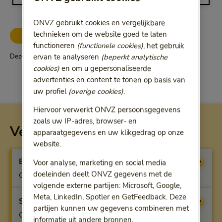
ONVZ gebruikt cookies en vergelijkbare
technieken om de website goed te laten
ONVZ Vrije Keuze
functioneren
(functionele cookies)
, het gebruik
ervan te analyseren
(beperkt analytische
Deze vergoeding geldt alleen voor ONVZ Vrije Keuze
cookies)
en om u gepersonaliseerde
advertenties en content te tonen op basis van
uw profiel
(overige cookies)
.
Hiervoor verwerkt ONVZ persoonsgegevens
zoals uw IP-adres, browser- en
Vergoeding per verzekering
apparaatgegevens en uw klikgedrag op onze
website.
Basisverzekering
Vergoeding
Voor analyse, marketing en social media
doeleinden deelt ONVZ gegevens met de
Geen vergoeding
volgende externe partijen: Microsoft, Google,
Meta, LinkedIn, Spotler en GetFeedback. Deze
Startfit
Vergoeding
partijen kunnen uw gegevens combineren met
Geen vergoeding
informatie uit andere bronnen.