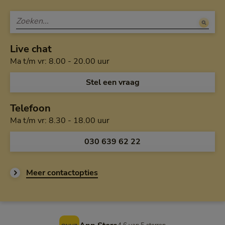
Live chat
Maandag tot en met vrijdag van a
Ma t/m vr: 8.00 - 20.00 uur
Open de chat en
Stel een vraag
Telefoon
Maandag tot en met vrijdag van h
Ma t/m vr: 8.30 - 18.00 uur
Bel ons op
030 639 62 22
Meer contactopties
Voettekst