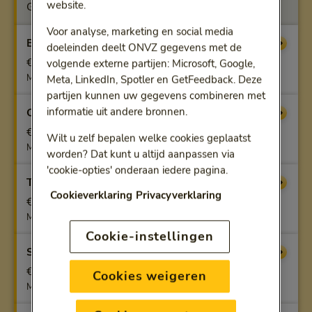
website.
Geen vergoeding
Voor analyse, marketing en social media
Benfit
Vergoeding
doeleinden deelt ONVZ gegevens met de
€ 800
volgende externe partijen: Microsoft, Google,
Max. per kalenderjaar, via ZorgConsulent
Meta, LinkedIn, Spotler en GetFeedback. Deze
partijen kunnen uw gegevens combineren met
informatie uit andere bronnen.
Optifit
Vergoeding
€ 1.200
Wilt u zelf bepalen welke cookies geplaatst
Max. per kalenderjaar, via ZorgConsulent
worden? Dat kunt u altijd aanpassen via
'cookie-opties' onderaan iedere pagina.
Topfit
Vergoeding
Cookieverklaring
Privacyverklaring
€ 2.000
Max. per kalenderjaar, via ZorgConsulent
Cookie-instellingen
Superfit
Vergoeding
€ 2.500
Cookies weigeren
Max. per kalenderjaar, via ZorgConsulent