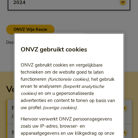
ONVZ Vrije Keuze
Deze vergoeding geldt alleen voor ONVZ Vrije Keuze
ONVZ gebruikt cookies
ONVZ gebruikt cookies en vergelijkbare
technieken om de website goed te laten
functioneren
(functionele cookies)
, het gebruik
ervan te analyseren
(beperkt analytische
Vergoeding per verzekering
cookies)
en om u gepersonaliseerde
advertenties en content te tonen op basis van
Basisverzekering
uw profiel
(overige cookies)
.
Vergoeding
Geen vergoeding
Hiervoor verwerkt ONVZ persoonsgegevens
zoals uw IP-adres, browser- en
Startfit
Vergoeding
apparaatgegevens en uw klikgedrag op onze