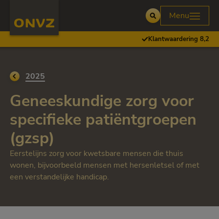
Skip to main content
Homepage ONVZ
Menu
Open
Klantwaardering 8,2
Ga terug naar
2025
Geneeskundige zorg voor
specifieke patiëntgroepen
(gzsp)
Eerstelijns zorg voor kwetsbare mensen die thuis
wonen, bijvoorbeeld mensen met hersenletsel of met
een verstandelijke handicap.