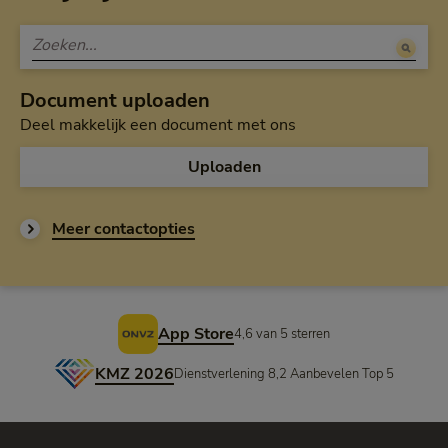
Document uploaden
Deel makkelijk een document met ons
Uploaden
Meer contactopties
Voettekst
App Store
4,6 van 5 sterren
KMZ 2026
Dienstverlening 8,2 Aanbevelen Top 5