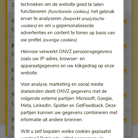
technieken om de website goed te laten
100%
functioneren
(functionele cookies)
, het gebruik
ervan te analyseren
(beperkt analytische
Startfit
Vergoeding
cookies)
en om u gepersonaliseerde
Geen vergoeding
advertenties en content te tonen op basis van
uw profiel
(overige cookies)
.
Benfit
Vergoeding
Hiervoor verwerkt ONVZ persoonsgegevens
Geen vergoeding
zoals uw IP-adres, browser- en
apparaatgegevens en uw klikgedrag op onze
Optifit
Vergoeding
website.
Geen vergoeding
Voor analyse, marketing en social media
doeleinden deelt ONVZ gegevens met de
Topfit
Vergoeding
volgende externe partijen: Microsoft, Google,
Geen vergoeding
Meta, LinkedIn, Spotler en GetFeedback. Deze
partijen kunnen uw gegevens combineren met
Superfit
Vergoeding
informatie uit andere bronnen.
Geen vergoeding
Wilt u zelf bepalen welke cookies geplaatst