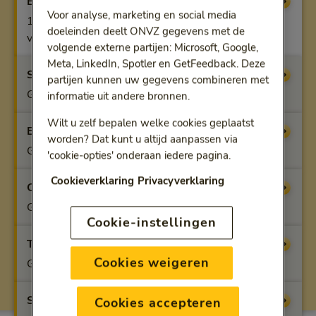
Basisverzekering
Vergoeding
Voor analyse, marketing en social media
100% bij gecontracteerde zorg, anders beperkte
doeleinden deelt ONVZ gegevens met de
vergoeding
volgende externe partijen: Microsoft, Google,
Meta, LinkedIn, Spotler en GetFeedback. Deze
Startfit
Vergoeding
partijen kunnen uw gegevens combineren met
Geen vergoeding
informatie uit andere bronnen.
Wilt u zelf bepalen welke cookies geplaatst
Benfit
Vergoeding
worden? Dat kunt u altijd aanpassen via
Geen vergoeding
'cookie-opties' onderaan iedere pagina.
Cookieverklaring
Privacyverklaring
Optifit
Vergoeding
Geen vergoeding
Cookie-instellingen
Topfit
Vergoeding
Cookies weigeren
Geen vergoeding
Superfit
Vergoeding
Cookies accepteren