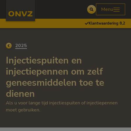
Skip to main content
Homepage ONVZ
Menu
Open
Klantwaardering 8,2
Ga terug naar
2025
Injectiespuiten en
injectiepennen om zelf
geneesmiddelen toe te
dienen
Als u voor lange tijd injectiespuiten of injectiepennen
moet gebruiken.