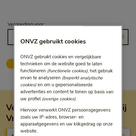
Selecteer jaar
Vergoeding voor:
Bij het kiezen van een optie volgt een doorgestuurde link.
ONVZ gebruikt cookies
ONVZ gebruikt cookies en vergelijkbare
technieken om de website goed te laten
ONVZ Vrije Keuze
ONVZ Bewuste Keuze
functioneren
(functionele cookies)
, het gebruik
ervan te analyseren
(beperkt analytische
cookies)
en om u gepersonaliseerde
advertenties en content te tonen op basis van
uw profiel
(overige cookies)
.
Vergoeding per verzekering bij
Hiervoor verwerkt ONVZ persoonsgegevens
Vrije Keuze
zoals uw IP-adres, browser- en
apparaatgegevens en uw klikgedrag op onze
website.