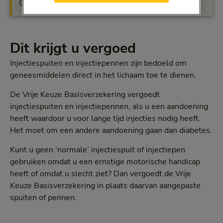
Geen vergoeding
Dit krijgt u vergoed
Injectiespuiten en injectiepennen zijn bedoeld om
geneesmiddelen direct in het lichaam toe te dienen.
De Vrije Keuze Basisverzekering vergoedt
injectiespuiten en injectiepennen, als u een aandoening
heeft waardoor u voor lange tijd injecties nodig heeft.
Het moet om een andere aandoening gaan dan diabetes.
Kunt u geen ‘normale’ injectiespuit of injectiepen
gebruiken omdat u een ernstige motorische handicap
heeft of omdat u slecht ziet? Dan vergoedt de Vrije
Keuze Basisverzekering in plaats daarvan aangepaste
spuiten of pennen.