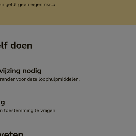
 geldt geen eigen risico.
elf doen
wijzing nodig
erancier voor deze loophulpmiddelen.
ng
en toestemming te vragen.
weten