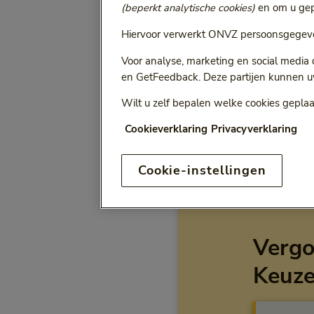
(beperkt analytische cookies)
en om u gepe
Selecteer jaa
Vergoeding voor:
Hiervoor verwerkt ONVZ persoonsgegeve
Bij het kiezen van een opt
Voor analyse, marketing en social media
en GetFeedback. Deze partijen kunnen u
Wilt u zelf bepalen welke cookies geplaa
ONVZ Vrije Keuze
Cookieverklaring
Privacyverklaring
Cookie-instellingen
Vergo
Keuz