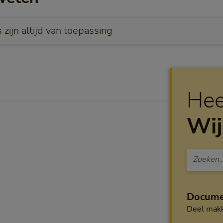
zijn altijd van toepassing
Hee
Wij
Docume
Deel makk