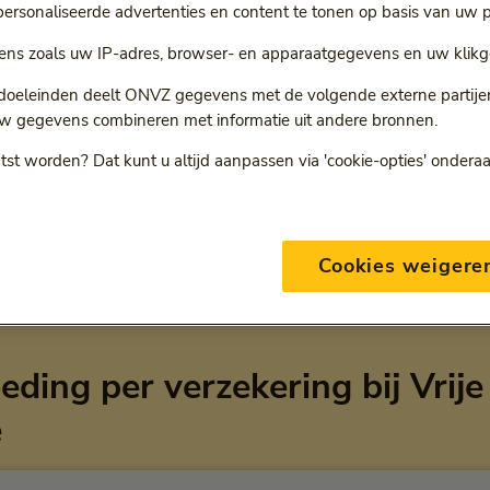
rsonaliseerde advertenties en content te tonen op basis van uw p
r
ns zoals uw IP-adres, browser- en apparaatgegevens en uw klikg
ie volgt een doorgestuurde link.
 doeleinden deelt ONVZ gegevens met de volgende externe partijen:
w gegevens combineren met informatie uit andere bronnen.
tst worden? Dat kunt u altijd aanpassen via 'cookie-opties' ondera
Deze vergoeding geldt alleen voor ONVZ Vrije Keuze
Cookies weigere
eding per verzekering bij Vrije
e