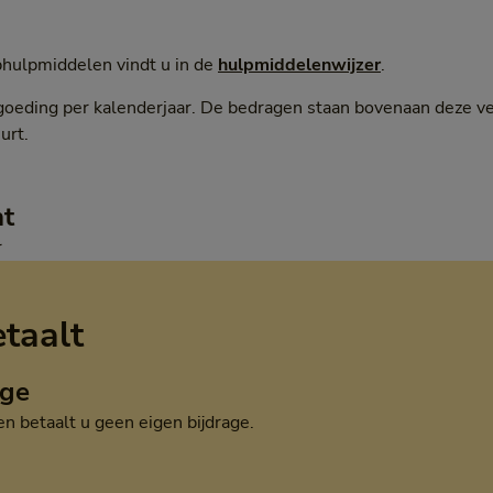
hulpmiddelen vindt u in de
hulpmiddelenwijzer
.
oeding per kalenderjaar. De bedragen staan bovenaan deze ver
urt.
ht
r
etaalt
age
 betaalt u geen eigen bijdrage.