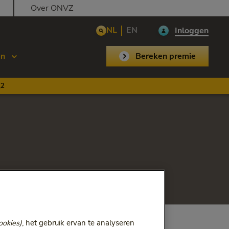
Over ONVZ
NL
EN
Inloggen
en
Bereken premie
,2
ookies)
, het gebruik ervan te analyseren