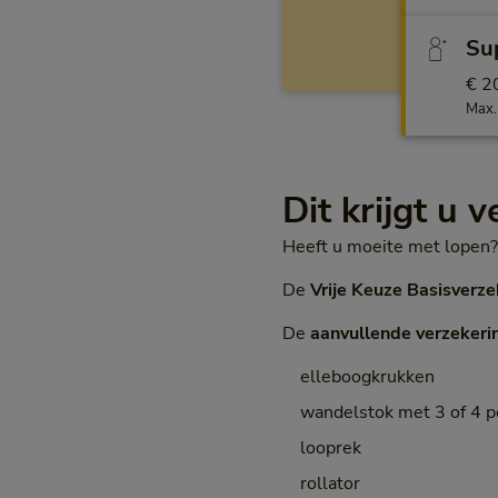
Sup
€ 2
Max.
Dit krijgt u 
Heeft u moeite met lopen?
De
Vrije Keuze Basisverze
De
aanvullende verzekeri
elleboogkrukken
wandelstok met 3 of 4 
looprek
rollator