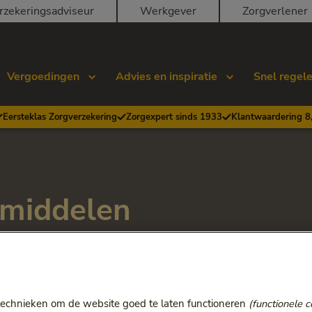
rzekeringsadviseur
Werkgever
Zorgverlener
Vergoedingen
Advies en inspiratie
Snel regel
Eersteklas Zorgverzekering
Zorgexpert sinds 1933
Klantwaardering 8
middelen
pt.
technieken om de website goed te laten functioneren
(functionele c