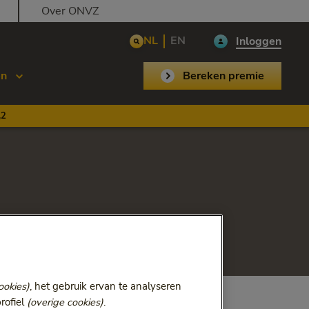
Over ONVZ
NL
EN
Inloggen
en
Bereken premie
,2
ookies)
, het gebruik ervan te analyseren
rofiel
(overige cookies)
.