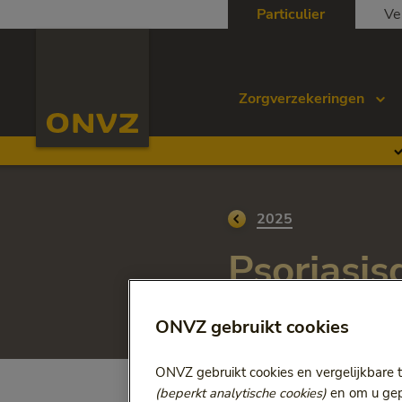
Skip to main content
Particulier
Ve
Homepage ONVZ
Zorgverzekeringen
Ga terug naar
2025
Psoriasi
Psoriasis is nog niet te 
ONVZ gebruikt cookies
ONVZ gebruikt cookies en vergelijkbare 
(beperkt analytische cookies)
en om u gepe