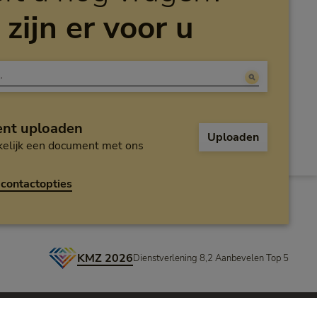
 zijn er voor u
nt uploaden
Uploaden
elijk een document met ons
contactopties
KMZ 2026
Dienstverlening 8,2 Aanbevelen Top 5