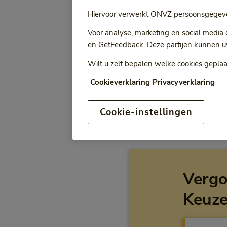
Hiervoor verwerkt ONVZ persoonsgegeve
Selecteer jaa
Vergoeding voor:
Voor analyse, marketing en social media
Bij het kiezen van een opt
en GetFeedback. Deze partijen kunnen u
Wilt u zelf bepalen welke cookies geplaa
Cookieverklaring
Privacyverklaring
ONVZ Vrije Keuze
Cookie-instellingen
Vergo
Keuz