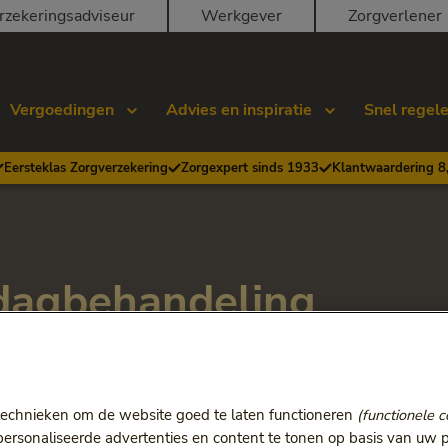
rzekeringsadviseur
Werkgever
Zorgverlener
Vergoedingen
Advies en inspiratie
Snel regel
Eersteklas Zorgverzekering
Zorgexpert sinds 1933
Klantwaardering 8
sdagbehandeling
genezen. Wel kunnen de symptomen behandeld worden.
technieken om de website goed te laten functioneren
(functionele c
rsonaliseerde advertenties en content te tonen op basis van uw p