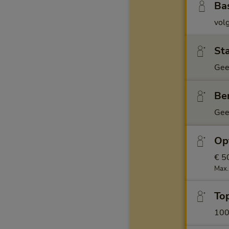
Ba
vol
Sta
Gee
Ben
Gee
Opt
€ 5
Max.
Top
10