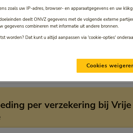
ns zoals uw IP-adres, browser- en apparaatgegevens en uw klikg
r
 doeleinden deelt ONVZ gegevens met de volgende externe partijen:
ie volgt een doorgestuurde link.
w gegevens combineren met informatie uit andere bronnen.
tst worden? Dat kunt u altijd aanpassen via 'cookie-opties' ondera
Deze vergoeding geldt alleen voor ONVZ Vrije Keuze
Cookies weigere
eding per verzekering bij Vrije
e