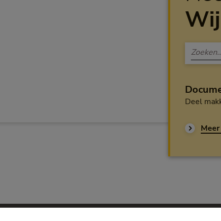
Wij
Docume
Deel makk
Meer 