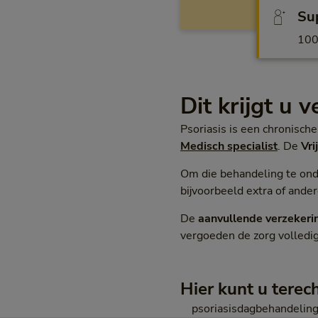
Sup
10
Dit krijgt u 
Psoriasis is een chronische
Medisch specialist
. De
Vri
Om die behandeling te ond
bijvoorbeeld extra of ander
De
aanvullende verzekeri
vergoeden de zorg volledig
Hier kunt u terec
psoriasisdagbehandelin