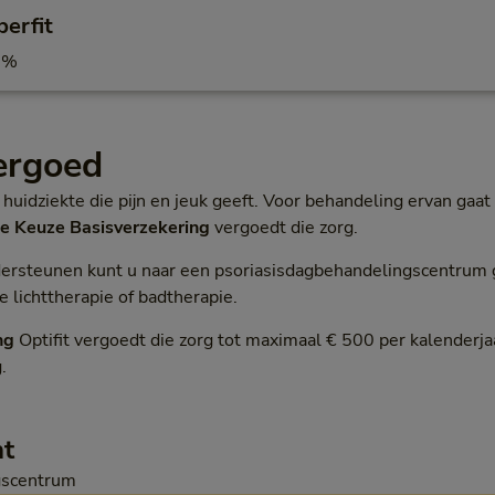
erfit
0%
vergoed
 huidziekte die pijn en jeuk geeft. Voor behandeling ervan gaat
je Keuze Basisverzekering
vergoedt die zorg.
ersteunen kunt u naar een psoriasisdagbehandelingscentrum ga
e lichttherapie of badtherapie.
ng
Optifit vergoedt die zorg tot maximaal € 500 per kalenderjaa
.
ht
gscentrum