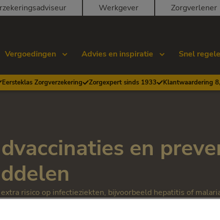
rzekeringsadviseur
Werkgever
Zorgverlener
Vergoedingen
Advies en inspiratie
Snel regel
Eersteklas Zorgverzekering
Zorgexpert sinds 1933
Klantwaardering 8
dvaccinaties en preve
ddelen
xtra risico op infectieziekten, bijvoorbeeld hepatitis of malari
al tegen malaria) medicijnen slikken.