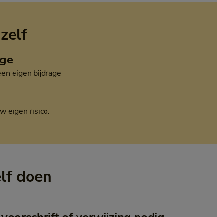
 zelf
age
een eigen bijdrage.
w eigen risico.
elf doen