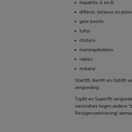
hepatitis A en B
difterie, tetanus en polio
gele koorts
tyfus
cholera
meningokokken
rabiës
malaria
Startfit, Benfit en Optifi
vergoeding.
Topfit en Superfit vergoed
vaccinaties tegen andere ‘b
Reizigersadvisering) aanra