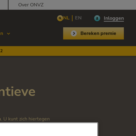
Over ONVZ
NL
EN
Inloggen
en
Bereken premie
,2
ntieve
a. U kunt zich hiertegen