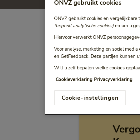
ONVZ gebruikt cookies
ONVZ gebruikt cookies en vergelijkbare 
(beperkt analytische cookies)
en om u gepe
Selecteer jaa
Vergoeding voor:
Hiervoor verwerkt ONVZ persoonsgegeve
Bij het kiezen van een opt
Voor analyse, marketing en social media
en GetFeedback. Deze partijen kunnen u
Wilt u zelf bepalen welke cookies geplaa
Cookieverklaring
Privacyverklaring
ONVZ Vrije Keuze
Cookie-instellingen
Vergo