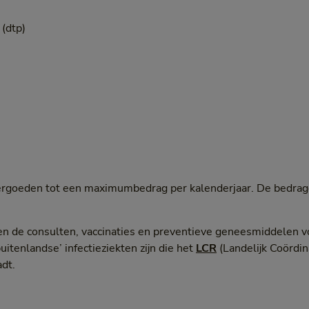
 (dtp)
t vergoeden tot een maximumbedrag per kalenderjaar. De bedra
en de consulten, vaccinaties en preventieve geneesmiddelen v
uitenlandse’ infectieziekten zijn die het
LCR
(Landelijk Coördi
adt.