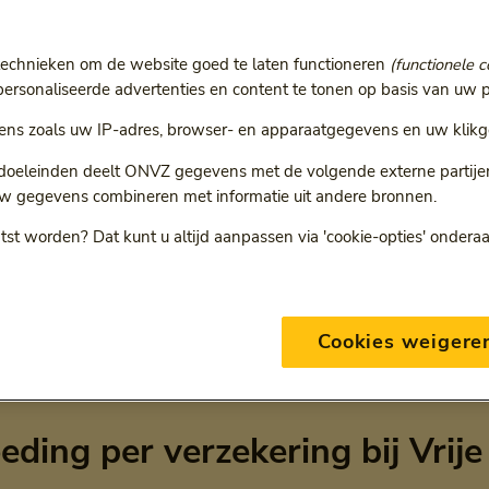
technieken om de website goed te laten functioneren
(functionele c
rsonaliseerde advertenties en content te tonen op basis van uw p
r
ns zoals uw IP-adres, browser- en apparaatgegevens en uw klikg
ie volgt een doorgestuurde link.
 doeleinden deelt ONVZ gegevens met de volgende externe partijen:
w gegevens combineren met informatie uit andere bronnen.
tst worden? Dat kunt u altijd aanpassen via 'cookie-opties' ondera
ONVZ Bewuste Keuze
Cookies weigere
eding per verzekering bij Vrije