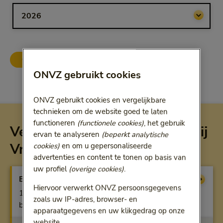
Bij het kiezen van een optie volgt een doorgestuurde link.
ONVZ Vrije Keuze
ONVZ Bewuste Keuze
ONVZ gebruikt cookies
ONVZ gebruikt cookies en vergelijkbare
technieken om de website goed te laten
functioneren
(functionele cookies)
, het gebruik
Vergoeding per verzekering bij
ervan te analyseren
(beperkt analytische
Vrije Keuze
cookies)
en om u gepersonaliseerde
advertenties en content te tonen op basis van
uw profiel
(overige cookies)
.
Basisverzekering
Vergoeding
Hiervoor verwerkt ONVZ persoonsgegevens
100% bij alle ziekenhuizen in Nederland, anders
zoals uw IP-adres, browser- en
beperkte vergoeding
apparaatgegevens en uw klikgedrag op onze
website.