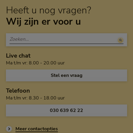
Heeft u nog vragen?
Wij zijn er voor u
Live chat
Maandag tot en met vrijdag van a
Ma t/m vr: 8.00 - 20.00 uur
Open de chat en
Stel een vraag
Telefoon
Maandag tot en met vrijdag van h
Ma t/m vr: 8.30 - 18.00 uur
Bel ons op
030 639 62 22
Meer contactopties