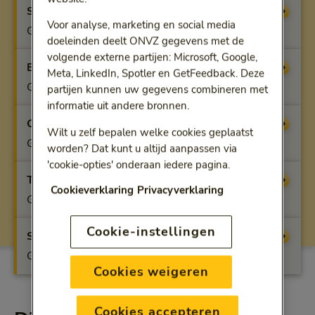
Startfit
Vergoeding
Voor analyse, marketing en social media
Geen vergoeding
doeleinden deelt ONVZ gegevens met de
volgende externe partijen: Microsoft, Google,
Benfit
Vergoeding
Meta, LinkedIn, Spotler en GetFeedback. Deze
Geen vergoeding
partijen kunnen uw gegevens combineren met
informatie uit andere bronnen.
Optifit
Vergoeding
Wilt u zelf bepalen welke cookies geplaatst
Geen vergoeding
worden? Dat kunt u altijd aanpassen via
'cookie-opties' onderaan iedere pagina.
Topfit
Vergoeding
Cookieverklaring
Privacyverklaring
Geen vergoeding
Cookie-instellingen
Superfit
Vergoeding
Geen vergoeding
Cookies weigeren
Cookies accepteren