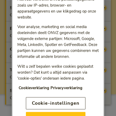
zoals uw IP-adres, browser- en
Startfit
Vergoeding
apparaatgegevens en uw klikgedrag op onze
Geen vergoeding
website.
Voor analyse, marketing en social media
Benfit
Vergoeding
doeleinden deelt ONVZ gegevens met de
Geen vergoeding
volgende externe partijen: Microsoft, Google,
Meta, LinkedIn, Spotler en GetFeedback. Deze
Optifit
Vergoeding
partijen kunnen uw gegevens combineren met
Geen vergoeding
informatie uit andere bronnen.
Wilt u zelf bepalen welke cookies geplaatst
Topfit
Vergoeding
worden? Dat kunt u altijd aanpassen via
Geen vergoeding
'cookie-opties' onderaan iedere pagina.
Cookieverklaring
Privacyverklaring
Superfit
Vergoeding
Geen vergoeding
Cookie-instellingen