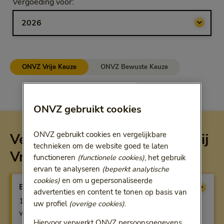
Selecteer jaar
Vergoeding voor:
Bij het kiezen van een optie volgt een doorgestuurde link.
ONVZ Vrije Keuze
ONVZ Bewuste Keuze
ONVZ gebruikt cookies
ONVZ gebruikt cookies en vergelijkbare
Vergoeding per verzekering bij
technieken om de website goed te laten
Vrije Keuze
functioneren
(functionele cookies)
, het gebruik
ervan te analyseren
(beperkt analytische
cookies)
en om u gepersonaliseerde
Basisverzekering
Vergoeding
advertenties en content te tonen op basis van
100% bij gecontracteerde zorg, anders beperkte
uw profiel
(overige cookies)
.
vergoeding
Hiervoor verwerkt ONVZ persoonsgegevens