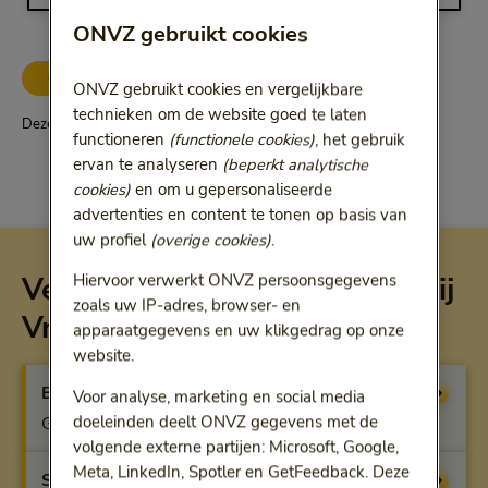
ONVZ gebruikt cookies
ONVZ Vrije Keuze
ONVZ gebruikt cookies en vergelijkbare
technieken om de website goed te laten
Deze vergoeding geldt alleen voor ONVZ Vrije Keuze
functioneren
(functionele cookies)
, het gebruik
ervan te analyseren
(beperkt analytische
cookies)
en om u gepersonaliseerde
advertenties en content te tonen op basis van
uw profiel
(overige cookies)
.
Vergoeding per verzekering bij
Hiervoor verwerkt ONVZ persoonsgegevens
zoals uw IP-adres, browser- en
Vrije Keuze
apparaatgegevens en uw klikgedrag op onze
website.
Basisverzekering
Vergoeding
Voor analyse, marketing en social media
doeleinden deelt ONVZ gegevens met de
Geen vergoeding
volgende externe partijen: Microsoft, Google,
Meta, LinkedIn, Spotler en GetFeedback. Deze
Startfit
Vergoeding