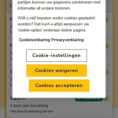
partijen kunnen uw gegevens combineren met
Geen vergoeding
informatie uit andere bronnen.
Wilt u zelf bepalen welke cookies geplaatst
Benfit
Vergoeding
worden? Dat kunt u altijd aanpassen via
1 keer per bevalling
'cookie-opties' onderaan iedere pagina.
Van onze Kraamzorg Service
Cookieverklaring
Privacyverklaring
Optifit
Vergoeding
1 keer per bevalling
Cookie-instellingen
Van onze Kraamzorg Service
Cookies weigeren
Topfit
Vergoeding
1 keer per bevalling
Cookies accepteren
Van onze Kraamzorg Service
Superfit
Vergoeding
1 keer per bevalling
Van onze Kraamzorg Service