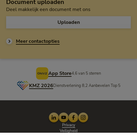
Document uploaden
Deel makkelijk een document met ons
Uploaden
Meer contactopties
Voettekst
App Store
4,6 van 5 sterren
KMZ 2026
Dienstverlening 8,2 Aanbevelen Top 5
LinkedIn
Youtube
Facebook
Instagram
Privacy
Veiligheid
Cookie-opties