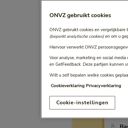
Selecteer jaa
Vergoeding voor:
ONVZ gebruikt cookies
Bij het kiezen van een opt
ONVZ gebruikt cookies en vergelijkbare 
(beperkt analytische cookies)
en om u gepe
Hiervoor verwerkt ONVZ persoonsgegeve
ONVZ Vrije Keuze
Voor analyse, marketing en social media
en GetFeedback. Deze partijen kunnen u
Wilt u zelf bepalen welke cookies geplaa
Cookieverklaring
Privacyverklaring
Vergo
Cookie-instellingen
Keuz
Ba