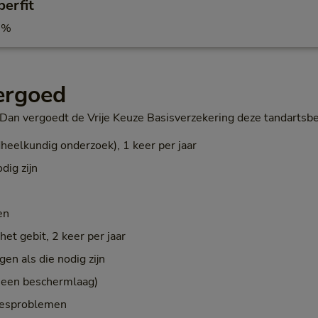
erfit
0%
vergoed
 Dan vergoedt de Vrije Keuze Basisverzekering deze tandartsb
dheelkundig onderzoek), 1 keer per jaar
dig zijn
en
et gebit, 2 keer per jaar
en als die nodig zijn
 een beschermlaag)
eesproblemen