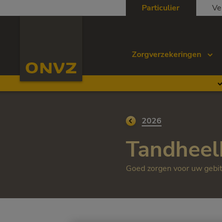
Skip to main content
Particulier
Ve
Homepage ONVZ
Zorgverzekeringen
Ga terug naar
2026
Tandheelk
Goed zorgen voor uw gebit 