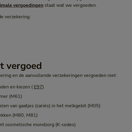
imale vergoedingen
staat wat we vergoeden.
de verzekering:
et vergoed
kering en de aanvullende verzekeringen vergoeden niet:
nden en kiezen (
E97
)
rmer (M61)
elen van gaatjes (cariës) in het melkgebit (M05)
lekken (M80, M81)
ent cosmetische mondzorg (K-codes)