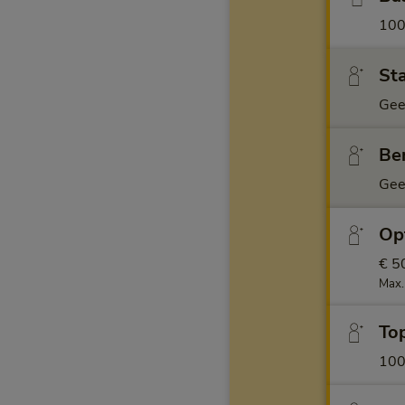
100
Sta
Gee
Ben
Gee
Opt
€ 5
Max.
Top
10