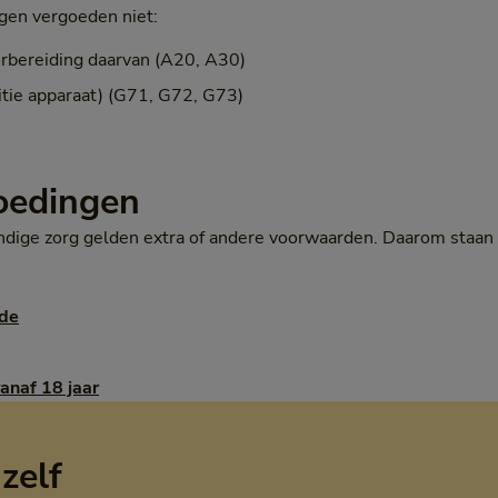
gen vergoeden niet:
orbereiding daarvan (A20, A30)
itie apparaat) (G71, G72, G73)
oedingen
ige zorg gelden extra of andere voorwaarden. Daarom staan 
nde
anaf 18 jaar
 zelf