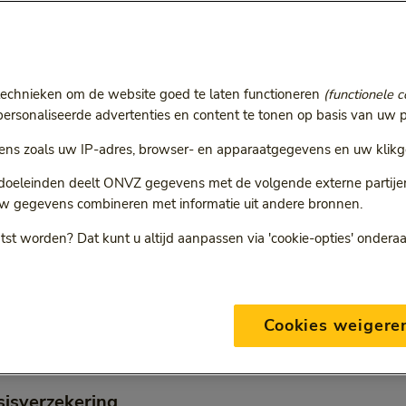
r
ie volgt een doorgestuurde link.
technieken om de website goed te laten functioneren
(functionele c
rsonaliseerde advertenties en content te tonen op basis van uw p
ns zoals uw IP-adres, browser- en apparaatgegevens en uw klikg
ONVZ Bewuste Keuze
 doeleinden deelt ONVZ gegevens met de volgende externe partijen:
w gegevens combineren met informatie uit andere bronnen.
tst worden? Dat kunt u altijd aanpassen via 'cookie-opties' ondera
eding per verzekering bij Vrije
Cookies weigere
e
sisverzekering