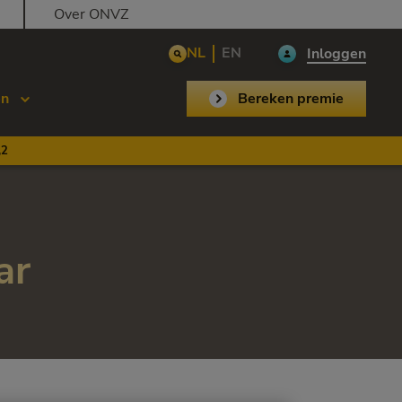
Over ONVZ
NL
EN
Inloggen
en
Bereken premie
,2
ar