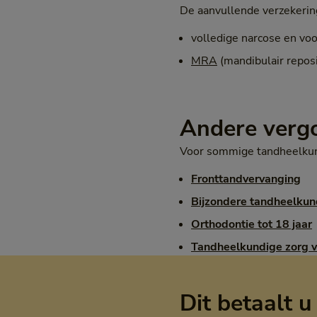
De aanvullende verzekerin
volledige narcose en vo
MRA
(mandibulair repos
Andere verg
Voor sommige tandheelkund
Fronttandvervanging
Bijzondere tandheelku
Orthodontie tot 18 jaar
Tandheelkundige zorg v
Dit betaalt u