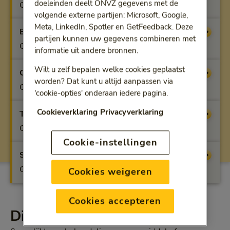
doeleinden deelt ONVZ gegevens met de
Geen vergoeding
volgende externe partijen: Microsoft, Google,
Meta, LinkedIn, Spotler en GetFeedback. Deze
Benfit
Vergoeding
partijen kunnen uw gegevens combineren met
Geen vergoeding
informatie uit andere bronnen.
Wilt u zelf bepalen welke cookies geplaatst
Optifit
Vergoeding
worden? Dat kunt u altijd aanpassen via
Geen vergoeding
'cookie-opties' onderaan iedere pagina.
Cookieverklaring
Privacyverklaring
Topfit
Vergoeding
Geen vergoeding
Cookie-instellingen
Superfit
Vergoeding
Geen vergoeding
Cookies weigeren
Cookies accepteren
Dit krijgt u vergoed