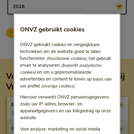
Bij het kiezen van een optie volgt een doorgestuurde link.
ONVZ gebruikt cookies
ONVZ Vrije Keuze
ONVZ Bewuste Keuze
ONVZ gebruikt cookies en vergelijkbare
technieken om de website goed te laten
functioneren
(functionele cookies)
, het gebruik
ervan te analyseren
(beperkt analytische
cookies)
en om u gepersonaliseerde
Vergoeding per verzekering bij
advertenties en content te tonen op basis van
Vrije Keuze
uw profiel
(overige cookies)
.
Hiervoor verwerkt ONVZ persoonsgegevens
zoals uw IP-adres, browser- en
Basisverzekering
Vergoeding
apparaatgegevens en uw klikgedrag op onze
100% als u meedoet aan het onderzoek
website.
Startfit
Vergoeding
Voor analyse, marketing en social media