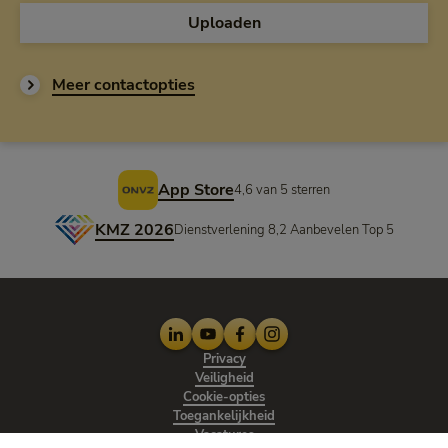
Uploaden
Meer contactopties
Voettekst
App Store
4,6 van 5 sterren
KMZ 2026
Dienstverlening 8,2 Aanbevelen Top 5
LinkedIn
Youtube
Facebook
Instagram
Privacy
Veiligheid
Cookie-opties
Toegankelijkheid
Vacatures