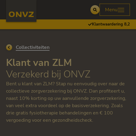
Skip to main content
Homepage ONVZ
Menu
Open
Klantwaardering 8,2
Ga terug naar
Collectiviteiten
Klant van ZLM
Verzekerd bij ONVZ
Bent u klant van ZLM? Stap nu eenvoudig over naar de
collectieve zorgverzekering bij ONVZ. Dan profiteert u,
naast 10% korting op uw aanvullende zorgverzekering,
van veel extra voordeel op de basisverzekering. Zoals
drie gratis fysiotherapie behandelingen en € 100
vergoeding voor een gezondheidscheck.