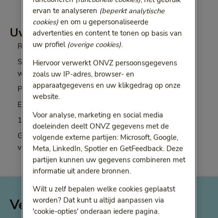
ervan te analyseren
(beperkt analytische
cookies)
en om u gepersonaliseerde
Uw voordelen op een rij
advertenties en content te tonen op basis van
uw profiel
(overige cookies)
.
Ruime zorgkeuze en zeer ruime vergoedingen
Snelle toegang tot kwalitatieve zorg door o.a.
Hiervoor verwerkt ONVZ persoonsgegevens
wachtlijstbemiddeling
zoals uw IP-adres, browser- en
apparaatgegevens en uw klikgedrag op onze
Persoonlijk en deskundig zorgadvies
website.
Excellente service
Voor analyse, marketing en social media
10% korting op uw aanvullende zorgverzekeringen
doeleinden deelt ONVZ gegevens met de
Gratis Werkfit, met o.a. 3 keer fysio extra en €100
volgende externe partijen: Microsoft, Google,
voor een gezondheidscheck
Meta, LinkedIn, Spotler en GetFeedback. Deze
partijen kunnen uw gegevens combineren met
informatie uit andere bronnen.
Wilt u zelf bepalen welke cookies geplaatst
worden? Dat kunt u altijd aanpassen via
Vergelijk uw huidige
'cookie-opties' onderaan iedere pagina.