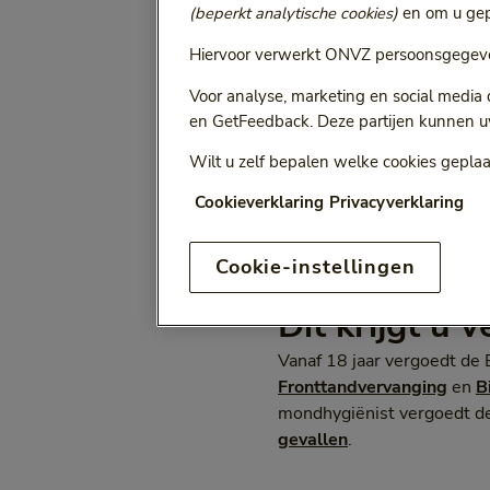
(beperkt analytische cookies)
en om u gepe
Selecteer jaa
Vergoeding voor:
Hiervoor verwerkt ONVZ persoonsgegeve
Bij het kiezen van een opt
Voor analyse, marketing en social media
en GetFeedback. Deze partijen kunnen u
Wilt u zelf bepalen welke cookies geplaa
ONVZ Vrije Keuze
Cookieverklaring
Privacyverklaring
Cookie-instellingen
Dit krijgt u 
Vanaf 18 jaar vergoedt de
Fronttandvervanging
en
B
mondhygiënist vergoedt de
gevallen
.