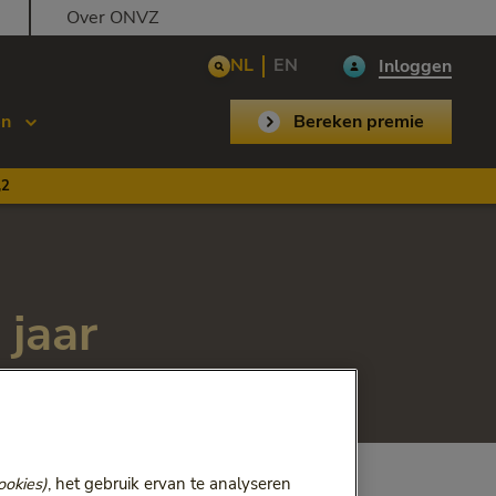
Over ONVZ
NL
EN
Inloggen
en
Bereken premie
,2
 jaar
et Bewuste Keuze Tand!
ookies)
, het gebruik ervan te analyseren