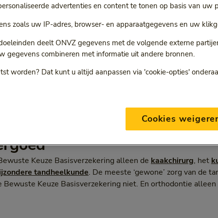
rsonaliseerde advertenties en content te tonen op basis van uw p
r
ns zoals uw IP-adres, browser- en apparaatgegevens en uw klikg
ie volgt een doorgestuurde link.
 doeleinden deelt ONVZ gegevens met de volgende externe partijen:
w gegevens combineren met informatie uit andere bronnen.
tst worden? Dat kunt u altijd aanpassen via 'cookie-opties' ondera
ONVZ Bewuste Keuze
Cookies weigere
vergoed
 Bewuste Keuze Basisverzekering alleen de
kaakchirurg
, het
k
ijzondere tandheelkunde
. De meeste ‘gewone’ zorg van de ta
 Bewuste Keuze Basisverzekering niet. En orthodontie alleen