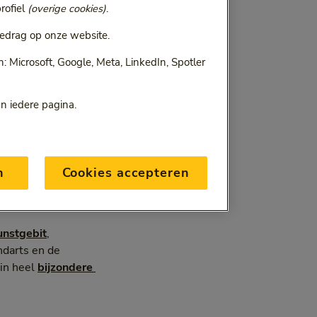
rofiel
(overige cookies)
.
edrag op onze website.
 Microsoft, Google, Meta, LinkedIn, Spotler
an iedere pagina.
n
Cookies accepteren
unstgebit
,
ndarts en de
 in heel
bijzondere 