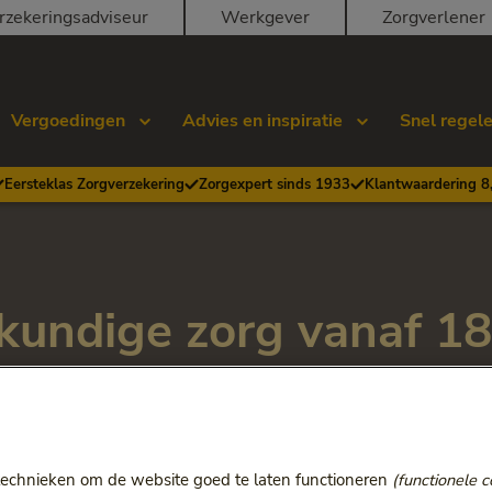
rzekeringsadviseur
Werkgever
Zorgverlener
Vergoedingen
Advies en inspiratie
Snel regel
Eersteklas Zorgverzekering
Zorgexpert sinds 1933
Klantwaardering 8
undige zorg vanaf 18
 wilt u zich verzekeren voor tandheelkundige zorg? Dat kan m
technieken om de website goed te laten functioneren
(functionele c