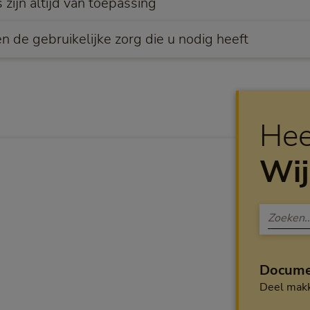
zijn altijd van toepassing
n de gebruikelijke zorg die u nodig heeft
Hee
Wij
Docume
Deel makk