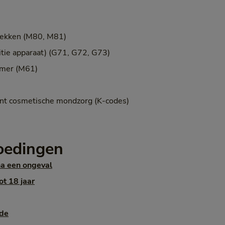
vlekken (M80, M81)
itie apparaat) (G71, G72, G73)
rmer (M61)
ent cosmetische mondzorg (K-codes)
oedingen
a een ongeval
t 18 jaar
nde