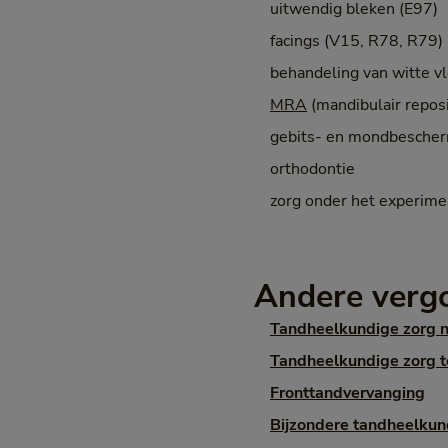
uitwendig bleken (E97)
facings (V15, R78, R79)
behandeling van witte 
MRA
(mandibulair repos
gebits- en mondbesche
orthodontie
zorg onder het experim
Andere verg
Tandheelkundige zorg n
Tandheelkundige zorg to
Fronttandvervanging
Bijzondere tandheelku