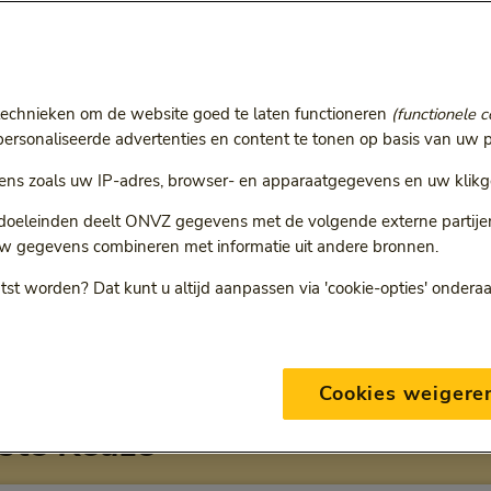
r
ie volgt een doorgestuurde link.
technieken om de website goed te laten functioneren
(functionele c
rsonaliseerde advertenties en content te tonen op basis van uw p
ns zoals uw IP-adres, browser- en apparaatgegevens en uw klikg
 doeleinden deelt ONVZ gegevens met de volgende externe partijen:
ONVZ Bewuste Keuze
w gegevens combineren met informatie uit andere bronnen.
tst worden? Dat kunt u altijd aanpassen via 'cookie-opties' ondera
eding per verzekering bij
Cookies weigere
ste Keuze