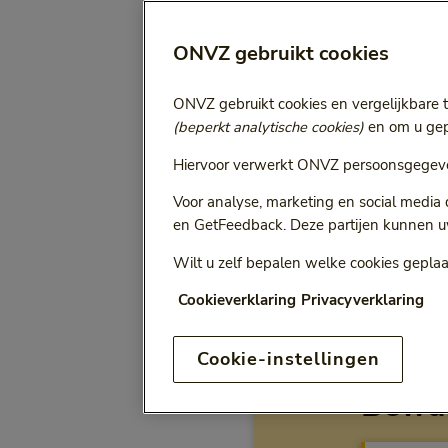
ONVZ gebruikt cookies
Selecteer jaa
Vergoeding voor:
Bij het kiezen van een opt
ONVZ gebruikt cookies en vergelijkbare 
(beperkt analytische cookies)
en om u gepe
Hiervoor verwerkt ONVZ persoonsgegeve
Voor analyse, marketing en social media
ONVZ Vrije Keuze
en GetFeedback. Deze partijen kunnen u
Wilt u zelf bepalen welke cookies geplaa
Cookieverklaring
Privacyverklaring
Vergo
Cookie-instellingen
Bewu