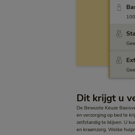
Ba
100
St
Gee
Ex
Gee
Dit krijgt u 
De Bewuste Keuze Basisver
en verzorging op bed te kr
zelfstandig te blijven. U k
en kraamzorg. Welke hulpmid