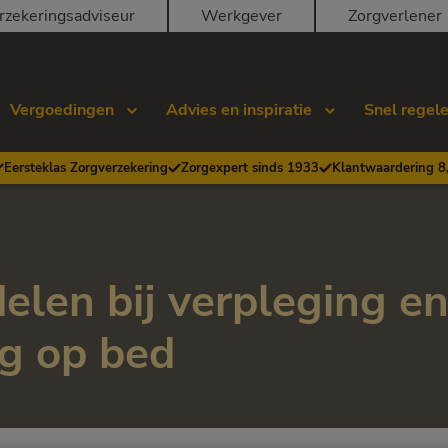
rzekeringsadviseur
Werkgever
Zorgverlener
Vergoedingen
Advies en inspiratie
Snel regel
Eersteklas Zorgverzekering
Zorgexpert sinds 1933
Klantwaardering 8
len bij verpleging e
ng op bed