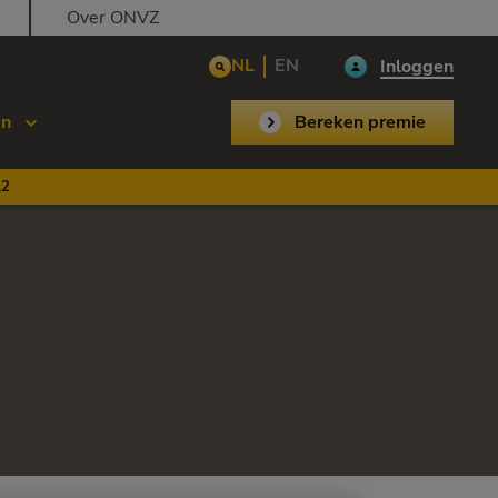
Over ONVZ
NL
EN
Inloggen
en
Bereken premie
,2
n