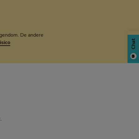
eigendom. De andere
Chat
isico
.