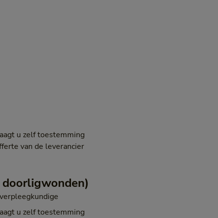
raagt u zelf toestemming
fferte van de leverancier
n doorligwonden)
kverpleegkundige
raagt u zelf toestemming