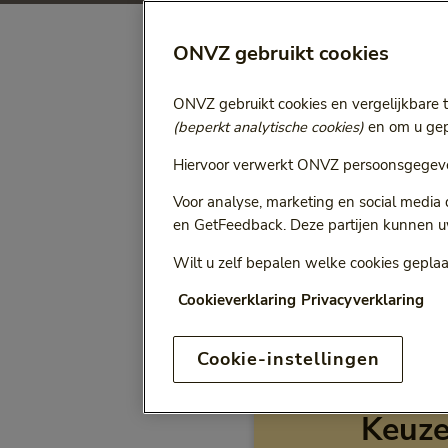
ONVZ gebruikt cookies
Selecteer jaa
Vergoeding voor:
ONVZ gebruikt cookies en vergelijkbare 
Bij het kiezen van een opt
(beperkt analytische cookies)
en om u gepe
Hiervoor verwerkt ONVZ persoonsgegeve
Voor analyse, marketing en social media
en GetFeedback. Deze partijen kunnen u
ONVZ Vrije Keuze
Wilt u zelf bepalen welke cookies geplaa
Cookieverklaring
Privacyverklaring
Cookie-instellingen
Vergo
Keuz