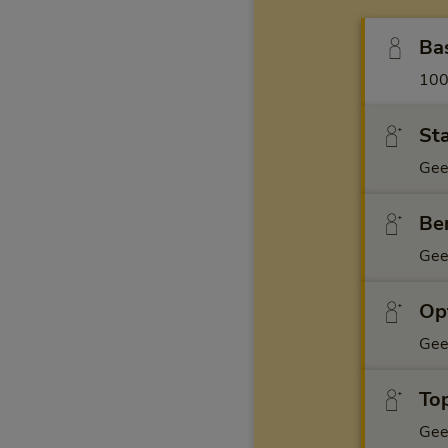
Ba
100
Sta
Gee
Ben
Gee
Opt
Gee
Top
Gee