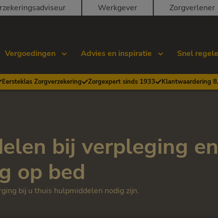
rzekeringsadviseur
Werkgever
Zorgverlener
Vergoedingen
Advies en inspiratie
Snel regel
Eersteklas Zorgverzekering
Zorgexpert sinds 1933
Klantwaardering 8
len bij verpleging e
ng op bed
rging bij u thuis hulpmiddelen nodig zijn.