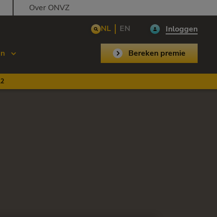
Over ONVZ
NL
EN
Inloggen
en
Bereken premie
,2
n