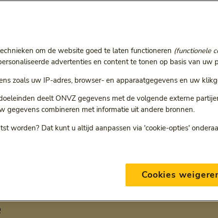
r
technieken om de website goed te laten functioneren
(functionele c
ie volgt een doorgestuurde link.
rsonaliseerde advertenties en content te tonen op basis van uw p
ns zoals uw IP-adres, browser- en apparaatgegevens en uw klikg
 doeleinden deelt ONVZ gegevens met de volgende externe partijen:
w gegevens combineren met informatie uit andere bronnen.
ONVZ Bewuste Keuze
tst worden? Dat kunt u altijd aanpassen via 'cookie-opties' ondera
Cookies weigere
eding per verzekering bij Vrije
e