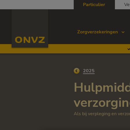
Skip to main content
Particulier
Ve
Homepage ONVZ
Zorgverzekeringen
Ga terug naar
2025
Hulpmidde
verzorgi
Als bij verpleging en verzo