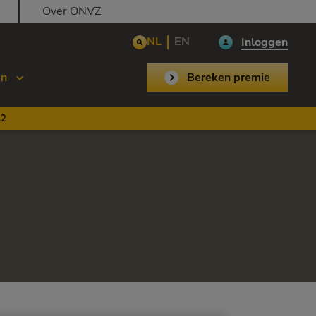
Over ONVZ
NL
EN
Inloggen
en
Bereken premie
,2