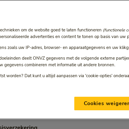
r
ie volgt een doorgestuurde link.
technieken om de website goed te laten functioneren
(functionele c
rsonaliseerde advertenties en content te tonen op basis van uw p
ns zoals uw IP-adres, browser- en apparaatgegevens en uw klikg
ONVZ Bewuste Keuze
 doeleinden deelt ONVZ gegevens met de volgende externe partijen:
w gegevens combineren met informatie uit andere bronnen.
tst worden? Dat kunt u altijd aanpassen via 'cookie-opties' ondera
eding per verzekering bij
Cookies weigere
ste Keuze
sisverzekering