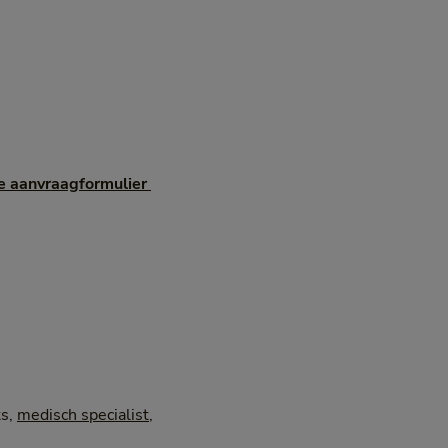
e aanvraagformulier 
ts,
medisch specialist
,