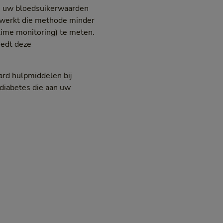
om uw bloedsuikerwaarden
n werkt die methode minder
 time monitoring) te meten.
oedt deze
ard hulpmiddelen bij
diabetes die aan uw