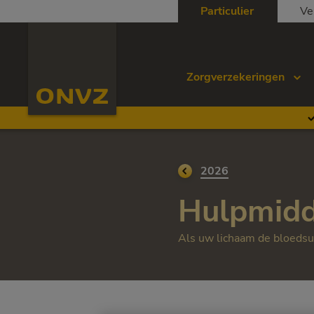
Skip to main content
Particulier
Ve
Homepage ONVZ
Zorgverzekeringen
Ga terug naar
2026
Hulpmidde
Als uw lichaam de bloedsui