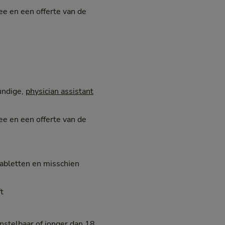
ee en een offerte van de
undige,
physician assistant
ee en een offerte van de
abletten en misschien
t
nstelbaar of jonger dan 18