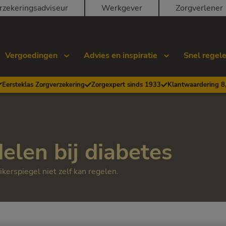
rzekeringsadviseur
Werkgever
Zorgverlener
Vergoedingen
Advies en inspiratie
Snel regel
Eersteklas Zorgverzekering
Zorgexpert sinds 1933
Klantwaardering 8
len bij diabetes
kerspiegel niet zelf kan regelen.