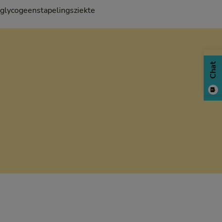
j glycogeenstapelingsziekte
Chat