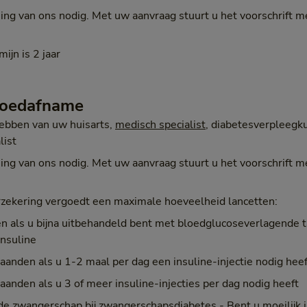
ng van ons nodig. Met uw aanvraag stuurt u het voorschrift m
ijn is 2 jaar
bloedafname
hebben van uw huisarts,
medisch specialist
, diabetesverpleegk
list
ng van ons nodig. Met uw aanvraag stuurt u het voorschrift m
zekering vergoedt een maximale hoeveelheid lancetten:
n als u bijna uitbehandeld bent met bloedglucoseverlagende t
nsuline
anden als u 1-2 maal per dag een insuline-injectie nodig heef
anden als u 3 of meer insuline-injecties per dag nodig heeft
de zwangerschap bij zwangerschapsdiabetes - Bent u moeilijk i