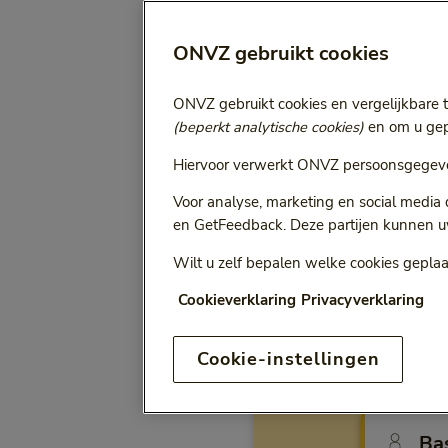
Selecteer jaa
Vergoeding voor:
ONVZ gebruikt cookies
Bij het kiezen van een opt
ONVZ gebruikt cookies en vergelijkbare 
(beperkt analytische cookies)
en om u gepe
Hiervoor verwerkt ONVZ persoonsgegeve
ONVZ Vrije Keuze
Voor analyse, marketing en social media
en GetFeedback. Deze partijen kunnen u
Wilt u zelf bepalen welke cookies geplaa
Cookieverklaring
Privacyverklaring
Vergo
Cookie-instellingen
Bewu
Ba