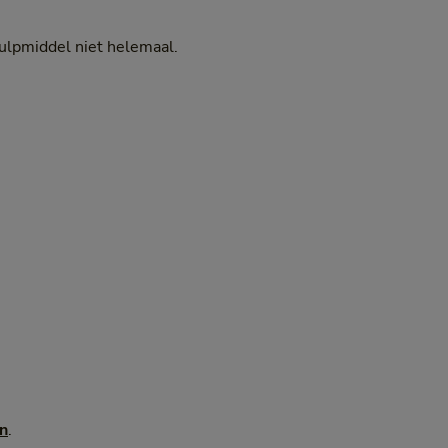
ulpmiddel niet helemaal.
n
.