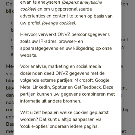
ervan te analyseren
(beperkt analytische
De Vrije Keuze Basisverzekering vergoedt hulpmiddelen
cookies)
en om u gepersonaliseerde
bij diabetes als 1 van deze situaties voor u geldt:
advertenties en content te tonen op basis van
u heeft diabetes type 1 en wordt met insuline
uw profiel
(overige cookies)
.
behandeld, of
Hiervoor verwerkt ONVZ persoonsgegevens
u heeft diabetes type 2, u bent bijna uitbehandeld met
zoals uw IP-adres, browser- en
geneesmiddelen die uw bloedsuiker verlagen en uw
apparaatgegevens en uw klikgedrag op onze
arts overweegt behandeling met insuline
website.
Meestal meet u uw bloedsuiker met een zogenaamde
Voor analyse, marketing en social media
vingerprik. Als het moeilijker is om uw
doeleinden deelt ONVZ gegevens met de
volgende externe partijen: Microsoft, Google,
bloedsuikerwaarden goed te regelen, of als u uw
Meta, LinkedIn, Spotler en GetFeedback. Deze
bloedsuikerwaarde heel vaak op een dag moet bepalen,
partijen kunnen uw gegevens combineren met
dan werkt die methode minder goed. Dan is het soms
informatie uit andere bronnen.
nodig om uw bloedsuiker vaker (flash monitoring) of
continu (real time monitoring) te meten. Bijvoorbeeld bij
Wilt u zelf bepalen welke cookies geplaatst
een intensief insulineschema. De Vrije Keuze
worden? Dat kunt u altijd aanpassen via
Basisverzekering vergoedt deze bloedglucosemeters
'cookie-opties' onderaan iedere pagina.
met sensoren alleen als u aan bepaalde
criteria
voldoet.