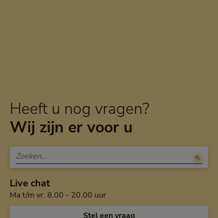
Heeft u nog vragen?
Wij zijn er voor u
Live chat
Maandag tot en met vrijdag van a
Ma t/m vr: 8.00 - 20.00 uur
Open de chat en
Stel een vraag