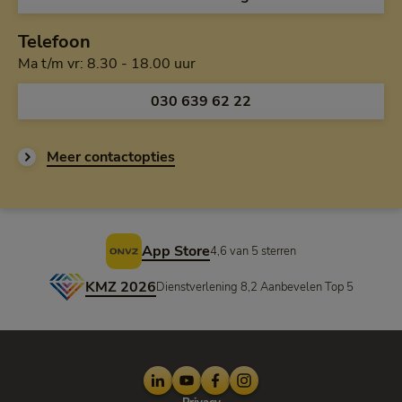
Telefoon
Maandag tot en met vrijdag van h
Ma t/m vr: 8.30 - 18.00 uur
Bel ons op
030 639 62 22
Meer contactopties
Voettekst
App Store
4,6 van 5 sterren
KMZ 2026
Dienstverlening 8,2 Aanbevelen Top 5
LinkedIn
Youtube
Facebook
Instagram