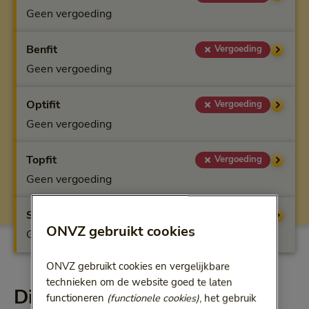
Geen vergoeding
Benfit
Vergoeding
Geen vergoeding
Optifit
Vergoeding
Geen vergoeding
Topfit
Vergoeding
Geen vergoeding
Superfit
Vergoeding
ONVZ gebruikt cookies
Geen vergoeding
ONVZ gebruikt cookies en vergelijkbare
technieken om de website goed te laten
Dit krijgt u vergoed
functioneren
(functionele cookies)
, het gebruik