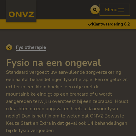
Skip to main content
Homepage ONVZ
Menu
Open
Klantwaardering 8,2
Ga terug naar
Fysiotherapie
Fysio na een ongeval
Standaard vergoedt uw aanvullende zorgverzekering
een aantal behandelingen fysiotherapie. Een ongeluk zit
echter in een klein hoekje: een ritje met de
mountainbike eindigt op een brancard of u wordt
aangereden terwijl u oversteekt bij een zebrapad. Houdt
u klachten na een ongeval en heeft u daarvoor fysio
nodig? Dan is het fijn om te weten dat ONVZ Bewuste
Keuze Start en Extra in dat geval ook 14 behandelingen
bij de fysio vergoeden.