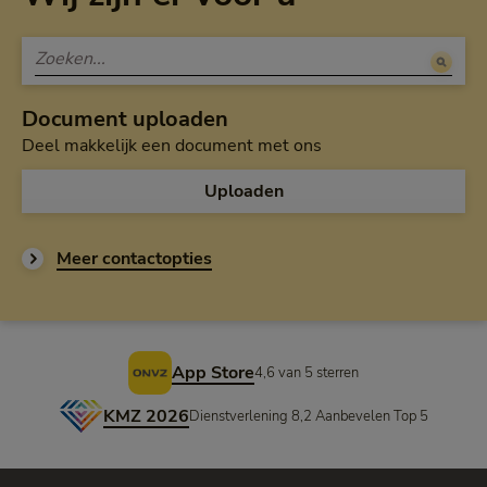
Document uploaden
Deel makkelijk een document met ons
Uploaden
Meer contactopties
Voettekst
App Store
4,6 van 5 sterren
KMZ 2026
Dienstverlening 8,2 Aanbevelen Top 5