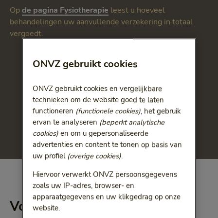
Op
de pagina Fysiotherapie
leest u hoeveel
behandelingen uw aanvullende verzekering in totaal
vergoedt.
ONVZ gebruikt cookies
ONVZ gebruikt cookies en vergelijkbare
technieken om de website goed te laten
functioneren
(functionele cookies)
, het gebruik
ervan te analyseren
(beperkt analytische
cookies)
en om u gepersonaliseerde
advertenties en content te tonen op basis van
uw profiel
(overige cookies)
.
Hiervoor verwerkt ONVZ persoonsgegevens
zoals uw IP-adres, browser- en
apparaatgegevens en uw klikgedrag op onze
Voorwaarden fysio na een
website.