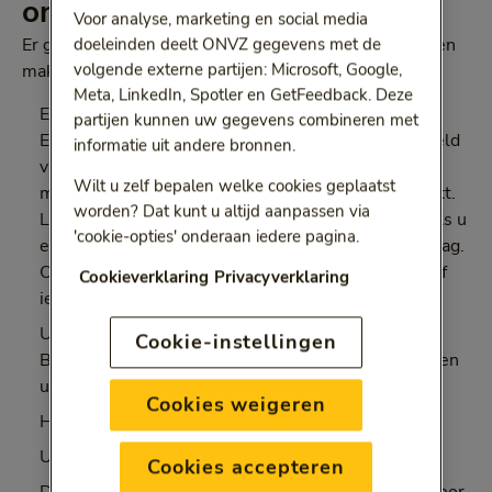
ongeval
Voor analyse, marketing en social media
doeleinden deelt ONVZ gegevens met de
Er geldt een aantal voorwaarden om gebruik te kunnen
volgende externe partijen: Microsoft, Google,
maken van deze vergoeding.
Meta, LinkedIn, Spotler en GetFeedback. Deze
Er was sprake van een ongeval:
partijen kunnen uw gegevens combineren met
Een ongeval is een plotselinge inwerking van geweld
informatie uit andere bronnen.
van buitenaf op het lichaam, buiten uw wil, dat
Wilt u zelf bepalen welke cookies geplaatst
medisch aantoonbaar fysiek letsel heeft veroorzaakt.
worden? Dat kunt u altijd aanpassen via
Let op: Wij vergoeden geen fysio na een ongeval als u
'cookie-opties' onderaan iedere pagina.
een sportblessure heeft, bijvoorbeeld een zweepslag.
Of als u rugklachten krijgt na het optillen van iets of
Cookieverklaring
Privacyverklaring
iemand.
U heeft ONVZ Bewuste Keuze Start of ONVZ
Cookie-instellingen
Bewuste Keuze Extra afgesloten voor het ongeval en
uw verzekering loopt tijdens de behandeling
Cookies weigeren
Het ongeval is in Nederland gebeurd.
Uw klachten zijn ontstaan door het ongeval.
Cookies accepteren