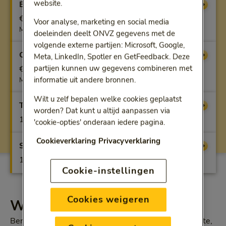
website.
Benfit
Vergoeding
€ 120
Voor analyse, marketing en social media
Max. per kalenderjaar
doeleinden deelt ONVZ gegevens met de
volgende externe partijen: Microsoft, Google,
Optifit
Vergoeding
Meta, LinkedIn, Spotler en GetFeedback. Deze
partijen kunnen uw gegevens combineren met
€ 200
informatie uit andere bronnen.
Max. per kalenderjaar
Wilt u zelf bepalen welke cookies geplaatst
Topfit
Vergoeding
worden? Dat kunt u altijd aanpassen via
100%
'cookie-opties' onderaan iedere pagina.
Cookieverklaring
Privacyverklaring
Superfit
Vergoeding
100%
Cookie-instellingen
Cookies weigeren
Wat u vergoed krijgt
Bent u te zwaar of juist te licht door bijvoorbeeld ziekte,