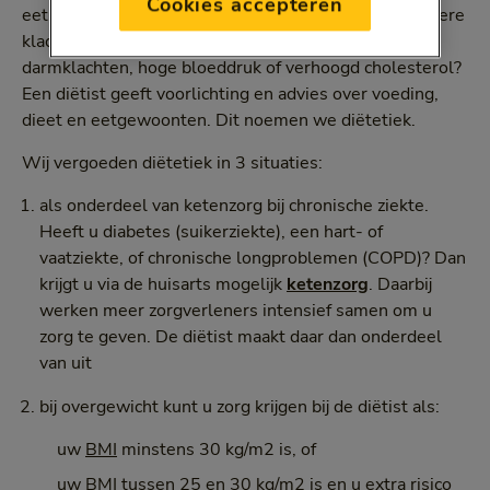
Cookies accepteren
eetproblemen of een voedselallergie? Of heeft u andere
klachten die samenhangen met voeding, zoals
darmklachten, hoge bloeddruk of verhoogd cholesterol?
Een diëtist geeft voorlichting en advies over voeding,
dieet en eetgewoonten. Dit noemen we diëtetiek.
Wij vergoeden diëtetiek in 3 situaties:
als onderdeel van ketenzorg bij chronische ziekte.
Heeft u diabetes (suikerziekte), een hart- of
vaatziekte, of chronische longproblemen (COPD)? Dan
krijgt u via de huisarts mogelijk
ketenzorg
. Daarbij
werken meer zorgverleners intensief samen om u
zorg te geven. De diëtist maakt daar dan onderdeel
van uit
bij overgewicht kunt u zorg krijgen bij de diëtist als:
uw
BMI
minstens 30 kg/m2 is, of
uw BMI tussen 25 en 30 kg/m2 is en u extra risico