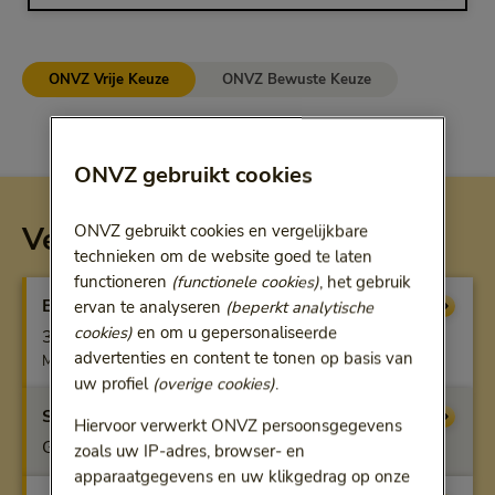
ONVZ Vrije Keuze
ONVZ Bewuste Keuze
ONVZ gebruikt cookies
Vergoeding per verzekering
ONVZ gebruikt cookies en vergelijkbare
technieken om de website goed te laten
functioneren
(functionele cookies)
, het gebruik
Basisverzekering
Vergoeding
ervan te analyseren
(beperkt analytische
cookies)
en om u gepersonaliseerde
3 uur
advertenties en content te tonen op basis van
Max. per kalenderjaar
uw profiel
(overige cookies)
.
Startfit
Vergoeding
Hiervoor verwerkt ONVZ persoonsgegevens
Geen vergoeding
zoals uw IP-adres, browser- en
apparaatgegevens en uw klikgedrag op onze