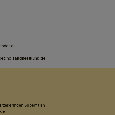
 onder de
goeding
Tandheelkundige 
erzekeringen Superfit en
age