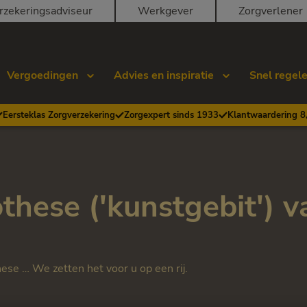
rzekeringsadviseur
Werkgever
Zorgverlener
Vergoedingen
Advies en inspiratie
Snel regel
Eersteklas Zorgverzekering
Zorgexpert sinds 1933
Klantwaardering 8
these ('kunstgebit') v
hese … We zetten het voor u op een rij.