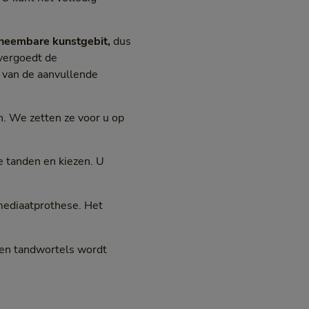
tneembare kunstgebit,
dus
 vergoedt de
van de aanvullende
n. We zetten ze voor u op
le tanden en kiezen. U
mmediaatprothese. Het
gen tandwortels wordt