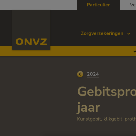
Skip to main content
Particulier
Ve
Homepage ONVZ
Zorgverzekeringen
Ga terug naar
2024
Gebitspro
jaar
Kunstgebit, klikgebit, prot