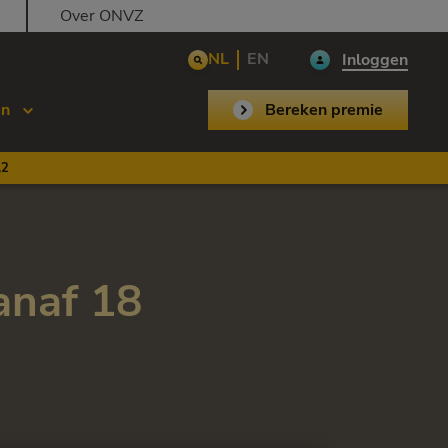
Over ONVZ
NL
EN
Inloggen
en
Bereken premie
,2
anaf 18