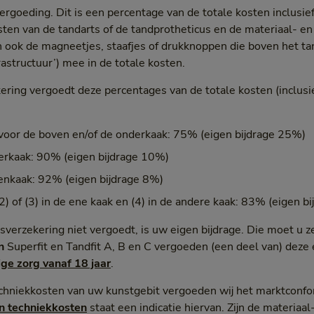
vergoeding. Dit is een percentage van de totale kosten inclusie
ten van de tandarts of de tandprotheticus en de materiaal- en 
n ook de magneetjes, staafjes of drukknoppen die boven het ta
astructuur’) mee in de totale kosten.
ering vergoedt deze percentages van de totale kosten (inclusi
3) voor de boven en/of de onderkaak: 75% (eigen bijdrage 25%)
derkaak: 90% (eigen bijdrage 10%)
venkaak: 92% (eigen bijdrage 8%)
2) of (3) in de ene kaak en (4) in de andere kaak: 83% (eigen b
sverzekering niet vergoedt, is uw eigen bijdrage. Die moet u z
n
Superfit en Tandfit A, B en C vergoeden (een deel van) deze 
ge zorg vanaf 18 jaar
.
echniekkosten van uw kunstgebit vergoeden wij het marktconfo
en techniekkosten
staat een indicatie hiervan. Zijn de materiaa