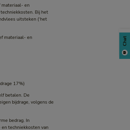
f materiaal- en
techniekkosten. Bij het
ndvlees uitsteken (‘het
ef materiaal- en
Chat
ijdrage 17%)
elf betalen. De
eigen bijdrage, volgens de
rme bedrag. In
l- en techniekkosten van