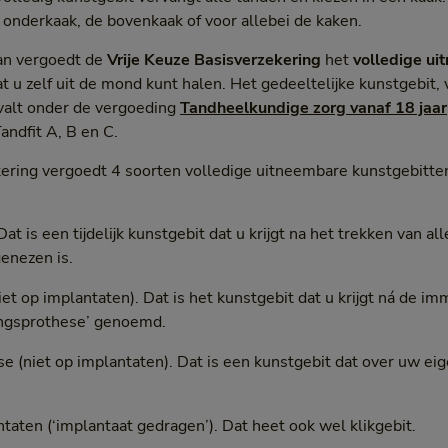
onderkaak, de bovenkaak of voor allebei de kaken.
Dan vergoedt de
Vrije Keuze Basisverzekering
het
volledige ui
t u zelf uit de mond kunt halen. Het gedeeltelijke kunstgebit,
 valt onder de vergoeding
Tandheelkundige zorg vanaf 18 jaar
andfit A, B en C.
kering vergoedt 4 soorten volledige uitneembare kunstgebitte
 is een tijdelijk kunstgebit dat u krijgt na het trekken van al
enezen is.
t op implantaten). Dat is het kunstgebit dat u krijgt ná de i
ingsprothese’ genoemd.
e (niet op implantaten). Dat is een kunstgebit dat over uw ei
taten (‘implantaat gedragen’). Dat heet ook wel klikgebit.