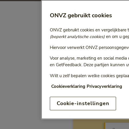
ONVZ gebruikt cookies
Selecteer jaa
Vergoeding voor:
ONVZ gebruikt cookies en vergelijkbare 
Bij het kiezen van een opt
(beperkt analytische cookies)
en om u gepe
Hiervoor verwerkt ONVZ persoonsgegeve
Voor analyse, marketing en social media
en GetFeedback. Deze partijen kunnen u
ONVZ Vrije Keuze
Wilt u zelf bepalen welke cookies geplaa
Cookieverklaring
Privacyverklaring
Cookie-instellingen
Vergo