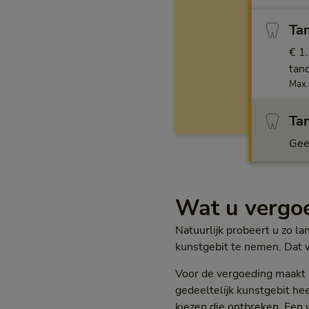
Tan
€ 1
tan
Max.
Tan
Gee
Wat u vergoe
Natuurlijk probeert u zo l
kunstgebit te nemen. Dat 
Voor de vergoeding maakt h
gedeeltelijk kunstgebit he
kiezen die ontbreken. Een v