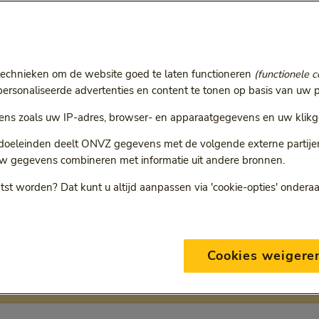
r
technieken om de website goed te laten functioneren
(functionele c
ie volgt een doorgestuurde link.
rsonaliseerde advertenties en content te tonen op basis van uw p
ns zoals uw IP-adres, browser- en apparaatgegevens en uw klikg
 doeleinden deelt ONVZ gegevens met de volgende externe partijen:
w gegevens combineren met informatie uit andere bronnen.
ONVZ Bewuste Keuze
tst worden? Dat kunt u altijd aanpassen via 'cookie-opties' ondera
Cookies weigere
eding per verzekering