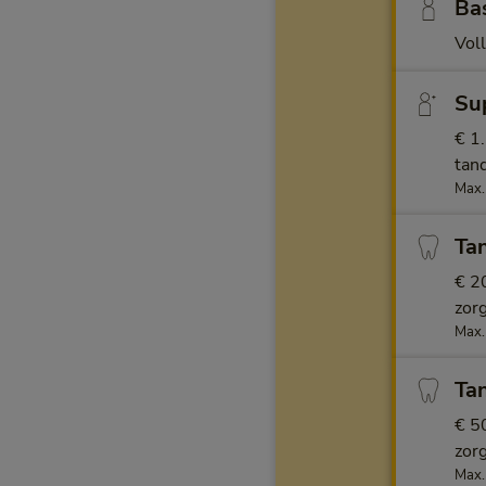
Ba
Voll
Sup
€ 1
tan
Max.
Tan
€ 2
zor
Max.
Tan
€ 5
zor
Max.