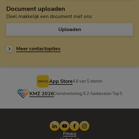
Document uploaden
Deel makkelijk een document met ons
Uploaden
Meer contactopties
Voettekst
App Store
4,6 van 5 sterren
KMZ 2026
Dienstverlening 8,2 Aanbevelen Top 5
LinkedIn
Youtube
Facebook
Instagram
Privacy