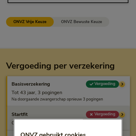
ONVZ Vrije Keuze
ONVZ Bewuste Keuze
Vergoeding per verzekering
Basisverzekering
Vergoeding
Tot 43 jaar, 3 pogingen
Na doorgaande zwangerschap opnieuw 3 pogingen
Startfit
Vergoeding
Geen vergoeding
ONVZ gebruikt cookies