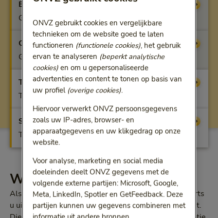
Benfit
Vergoeding
Geen vergoeding
ONVZ gebruikt cookies en vergelijkbare
technieken om de website goed te laten
Optifit
Vergoeding
functioneren
(functionele cookies)
, het gebruik
Geen vergoeding
ervan te analyseren
(beperkt analytische
cookies)
en om u gepersonaliseerde
advertenties en content te tonen op basis van
Topfit
Vergoeding
uw profiel
(overige cookies)
.
Tot 43 jaar, poging 4 en 5
Hiervoor verwerkt ONVZ persoonsgegevens
zoals uw IP-adres, browser- en
Superfit
Vergoeding
apparaatgegevens en uw klikgedrag op onze
Tot 43 jaar, extra pogingen
website.
Voor analyse, marketing en social media
doeleinden deelt ONVZ gegevens met de
Wat u vergoed krijgt
volgende externe partijen: Microsoft, Google,
Als zwanger worden lange tijd niet lukt, kan de huisarts
Meta, LinkedIn, Spotler en GetFeedback. Deze
u uiteindelijk doorverwijzen naar de medisch specialist.
partijen kunnen uw gegevens combineren met
informatie uit andere bronnen.
Die bespreekt met u of u bijvoorbeeld in-vitrofertilisatie