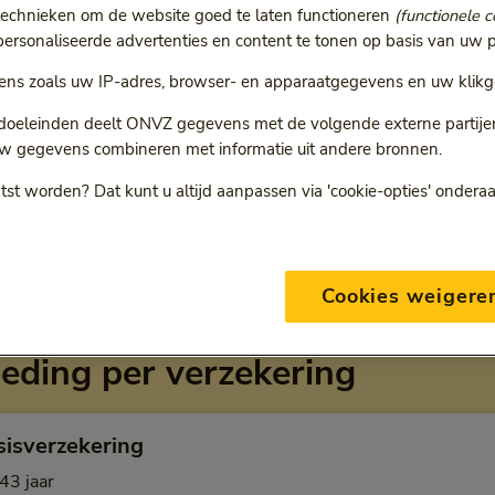
technieken om de website goed te laten functioneren
(functionele c
rsonaliseerde advertenties en content te tonen op basis van uw p
r
ie volgt een doorgestuurde link.
ns zoals uw IP-adres, browser- en apparaatgegevens en uw klikg
 doeleinden deelt ONVZ gegevens met de volgende externe partijen:
w gegevens combineren met informatie uit andere bronnen.
tst worden? Dat kunt u altijd aanpassen via 'cookie-opties' ondera
ONVZ Bewuste Keuze
Cookies weigere
eding per verzekering
sisverzekering
43 jaar