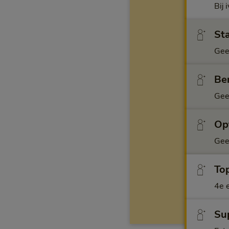
Bij 
Sta
Gee
Ben
Gee
Opt
Gee
Top
4e e
Sup