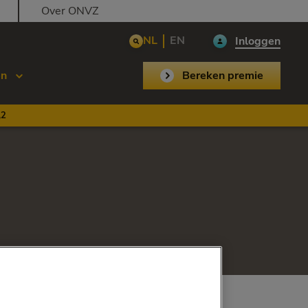
Over ONVZ
NL
EN
Inloggen
en
Bereken premie
,2