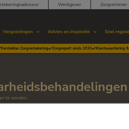
rzekeringsadviseur
Werkgever
Zorgverlener
Vergoedingen
Advies en inspiratie
Snel regel
Eersteklas Zorgverzekering
Zorgexpert sinds 1933
Klantwaardering 8
arheidsbehandelingen
er te worden.