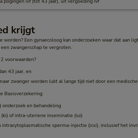
a pogingen ivf (tot 43 jaar), uit vergoeding Ivf
d krijgt
te worden? Een gynaecoloog kan onderzoeken waar dat aan ligt
 een zwangerschap te vergroten.
e 2 voorwaarden?
dan 43 jaar, en
maar zwanger worden lukt al lange tijd niet door een medische
e Basisverzekering:
e) onderzoek en behandeling
ki) of intra-uteriene inseminatie (iui)
 en intracytoplasmatische sperma-injectie (icsi), inclusief het in