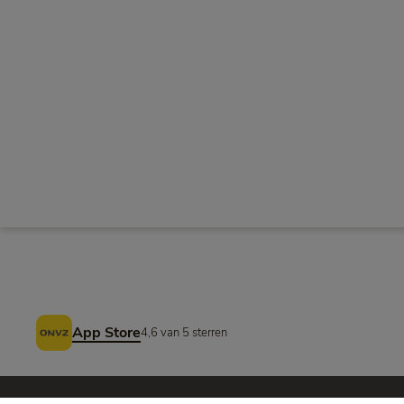
Voettekst
App Store
4,6 van 5 sterren