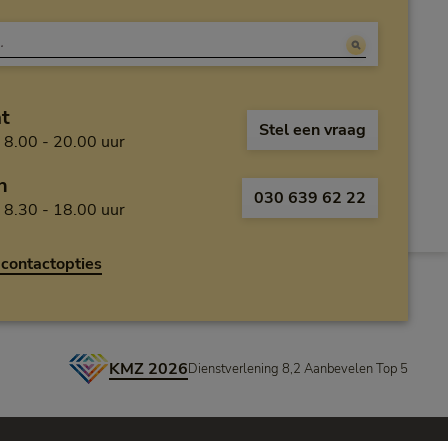
at
Open de chat en
Stel een vraag
Maandag tot en met vrijdag van acht uur 's oc
: 8.00 - 20.00 uur
n
Bel ons op
030 639 62 22
Maandag tot en met vrijdag van half 9 's ocht
: 8.30 - 18.00 uur
contactopties
KMZ 2026
Dienstverlening 8,2 Aanbevelen Top 5