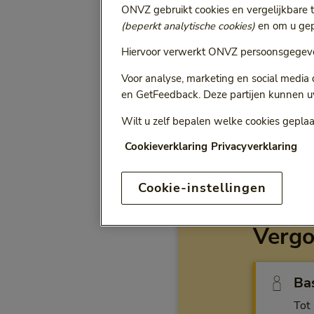
ONVZ gebruikt cookies en vergelijkbare 
(beperkt analytische cookies)
en om u gepe
Selecteer jaa
Vergoeding voor:
Bij het kiezen van een opt
Hiervoor verwerkt ONVZ persoonsgegeve
Voor analyse, marketing en social media
en GetFeedback. Deze partijen kunnen u
Wilt u zelf bepalen welke cookies geplaa
ONVZ Vrije Keuze
Cookieverklaring
Privacyverklaring
Cookie-instellingen
Vergo
Ba
Tot 