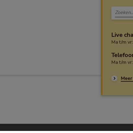
Live ch
Ma t/m vr
Telefoo
Ma t/m vr
Meer 