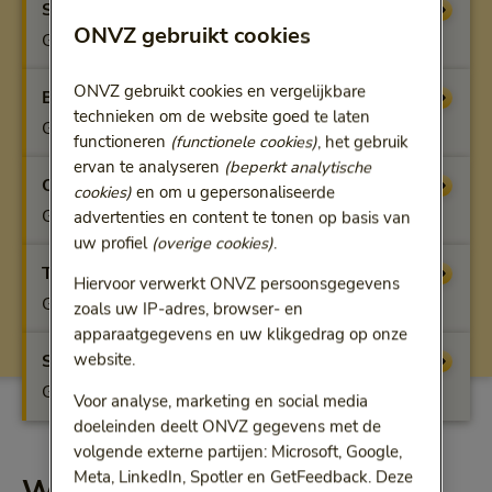
Startfit
Vergoeding
ONVZ gebruikt cookies
Geen vergoeding
ONVZ gebruikt cookies en vergelijkbare
Benfit
Vergoeding
technieken om de website goed te laten
Geen vergoeding
functioneren
(functionele cookies)
, het gebruik
ervan te analyseren
(beperkt analytische
Optifit
Vergoeding
cookies)
en om u gepersonaliseerde
Geen vergoeding
advertenties en content te tonen op basis van
uw profiel
(overige cookies)
.
Topfit
Vergoeding
Hiervoor verwerkt ONVZ persoonsgegevens
Geen vergoeding
zoals uw IP-adres, browser- en
apparaatgegevens en uw klikgedrag op onze
Superfit
website.
Vergoeding
Geen vergoeding
Voor analyse, marketing en social media
doeleinden deelt ONVZ gegevens met de
volgende externe partijen: Microsoft, Google,
Meta, LinkedIn, Spotler en GetFeedback. Deze