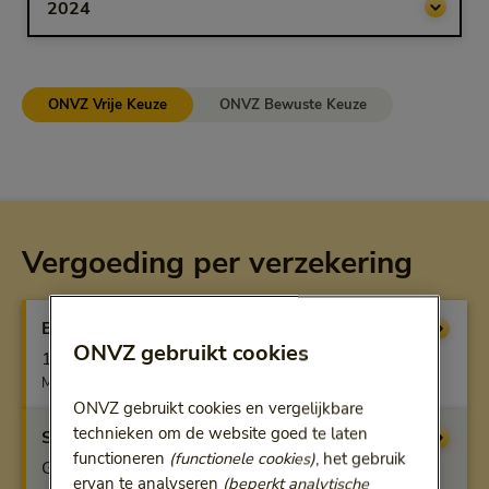
ONVZ Vrije Keuze
ONVZ Bewuste Keuze
Vergoeding per verzekering
Basisverzekering
Vergoeding
ONVZ gebruikt cookies
100%
Max. 3 jaar
ONVZ gebruikt cookies en vergelijkbare
technieken om de website goed te laten
Startfit
Vergoeding
functioneren
(functionele cookies)
, het gebruik
Geen vergoeding
ervan te analyseren
(beperkt analytische