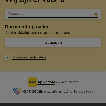
Document uploaden
Deel makkelijk een document met ons
Uploaden
Meer contactopties
Voettekst
App Store
4,6 van 5 sterren
KMZ 2026
Dienstverlening 8,2 Aanbevelen Top 5