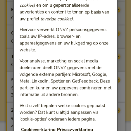
cookies)
en om u gepersonaliseerde
Benfit
Vergoeding
advertenties en content te tonen op basis van
Geen vergoeding
uw profiel
(overige cookies)
.
Hiervoor verwerkt ONVZ persoonsgegevens
Optifit
Vergoeding
zoals uw IP-adres, browser- en
Geen vergoeding
apparaatgegevens en uw klikgedrag op onze
website.
Topfit
Vergoeding
Voor analyse, marketing en social media
Geen vergoeding
doeleinden deelt ONVZ gegevens met de
volgende externe partijen: Microsoft, Google,
Superfit
Vergoeding
Meta, LinkedIn, Spotler en GetFeedback. Deze
€ 2.500 voor extra comfort, uit vergoeding
partijen kunnen uw gegevens combineren met
informatie uit andere bronnen.
Ziekenhuisopname: extra luxe en comfort
Wilt u zelf bepalen welke cookies geplaatst
Zorgplan
Vergoeding
worden? Dat kunt u altijd aanpassen via
€ 2.500 voor extra comfort, uit vergoeding
'cookie-opties' onderaan iedere pagina.
Ziekenhuisopname: extra luxe en comfort
Cookieverklaring
Privacyverklaring