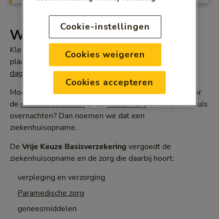
Cookie-instellingen
Wat u vergoed krijgt
Kleinere operaties en onderzoeken vinden meestal
Cookies weigeren
plaats op de polikliniek van een ziekenhuis of in
dagopname
. U kunt dan dezelfde dag weer naar huis.
Cookies accepteren
Moet u voor uitgebreid onderzoek of behandeling door
de
medisch specialist
of de
kaakchirurg
in het ziekenhuis
overnachten? Dan noemen we dat een
ziekenhuisopname.
De
Vrije Keuze Basisverzekering
vergoedt de
ziekenhuisopname en de zorg die daarbij hoort:
verpleging en verzorging
Paramedische zorg
geneesmiddelen