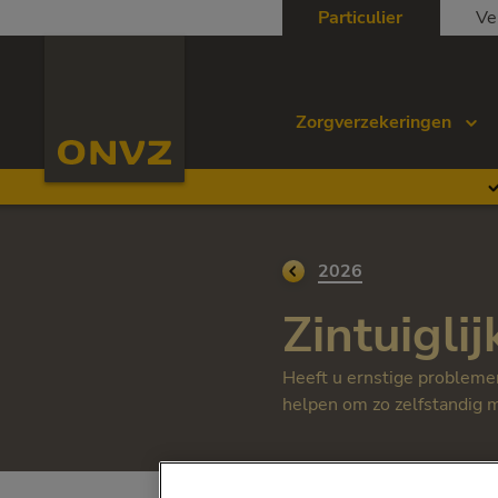
Skip to main content
Particulier
Ve
Homepage ONVZ
Zorgverzekeringen
Ga terug naar
2026
Zintuigli
Heeft u ernstige problemen
helpen om zo zelfstandig m