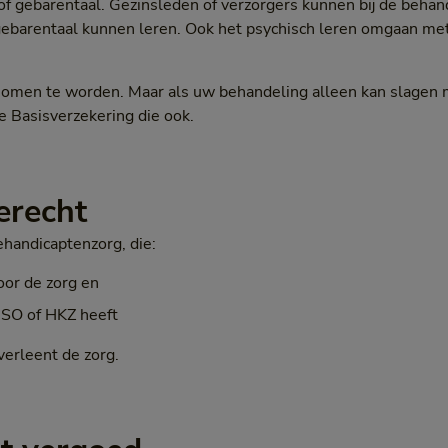
t of gebarentaal. Gezinsleden of verzorgers kunnen bij de beha
d gebarentaal kunnen leren. Ook het psychisch leren omgaan m
nomen te worden. Maar als uw behandeling alleen kan slagen m
e Basisverzekering die ook.
erecht
gehandicaptenzorg, die:
oor de zorg en
ISO of HKZ heeft
verleent de zorg.