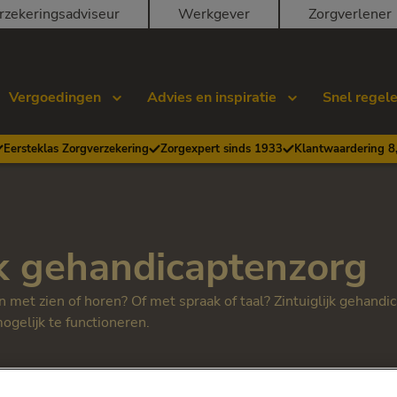
rzekeringsadviseur
Werkgever
Zorgverlener
Vergoedingen
Advies en inspiratie
Snel regel
Eersteklas Zorgverzekering
Zorgexpert sinds 1933
Klantwaardering 8
jk gehandicaptenzorg
 met zien of horen? Of met spraak of taal? Zintuiglijk gehandi
ogelijk te functioneren.