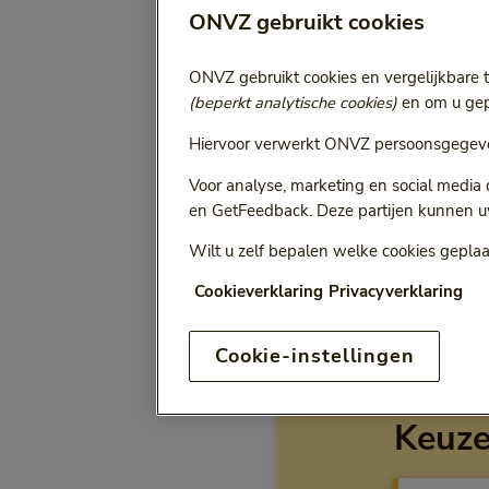
ONVZ gebruikt cookies
Selecteer jaa
Vergoeding voor:
ONVZ gebruikt cookies en vergelijkbare 
Bij het kiezen van een opt
(beperkt analytische cookies)
en om u gepe
Hiervoor verwerkt ONVZ persoonsgegeve
Voor analyse, marketing en social media
en GetFeedback. Deze partijen kunnen u
ONVZ Vrije Keuze
Wilt u zelf bepalen welke cookies geplaa
Cookieverklaring
Privacyverklaring
Cookie-instellingen
Vergo
Keuz