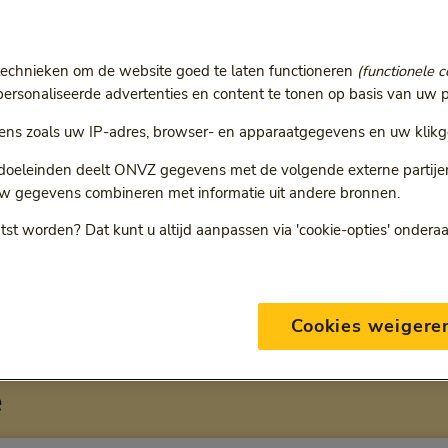
r
technieken om de website goed te laten functioneren
(functionele c
ie volgt een doorgestuurde link.
rsonaliseerde advertenties en content te tonen op basis van uw p
ns zoals uw IP-adres, browser- en apparaatgegevens en uw klikg
 doeleinden deelt ONVZ gegevens met de volgende externe partijen:
w gegevens combineren met informatie uit andere bronnen.
ONVZ Bewuste Keuze
tst worden? Dat kunt u altijd aanpassen via 'cookie-opties' ondera
Cookies weigere
eding per verzekering bij Vrije
e