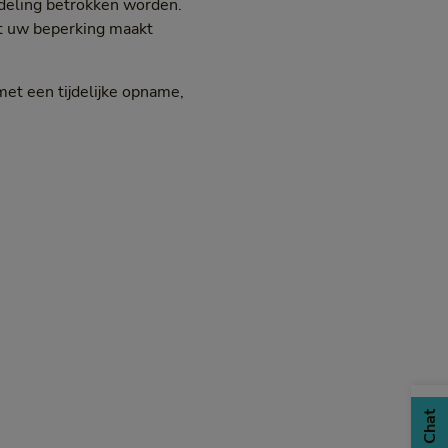
ndeling betrokken worden.
et uw beperking maakt
et een tijdelijke opname,
Chat