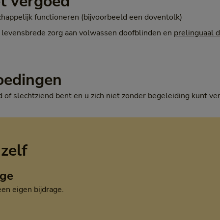
et vergoed
happelijk functioneren (bijvoorbeeld een doventolk)
 levensbrede zorg aan volwassen doofblinden en
prelinguaal 
oedingen
d of slechtziend bent en u zich niet zonder begeleiding kunt ve
 zelf
age
een eigen bijdrage.