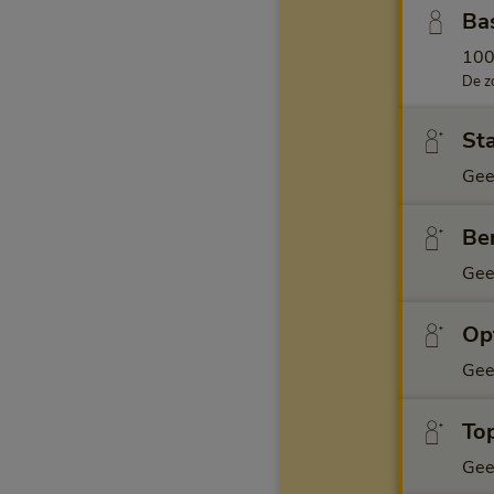
Ba
10
De z
Sta
Gee
Ben
Gee
Opt
Gee
Top
Gee