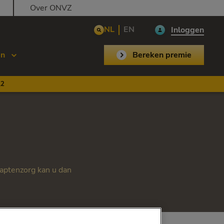
Over ONVZ
NL
EN
Inloggen
en
Bereken premie
,2
captenzorg kan u dan