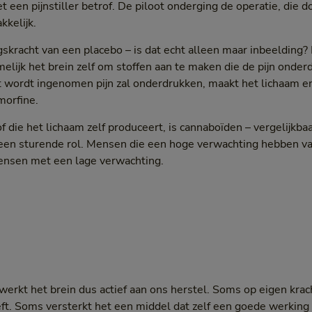
et een pijnstiller betrof. De piloot onderging de operatie, die
kkelijk.
kracht van een placebo – is dat echt alleen maar inbeelding? N
elijk het brein zelf om stoffen aan te maken die de pijn onder
t wordt ingenomen pijn zal onderdrukken, maakt het lichaam e
morfine.
 die het lichaam zelf produceert, is cannaboïden – vergelijkba
een sturende rol. Mensen die een hoge verwachting hebben van
nsen met een lage verwachting.
 werkt het brein dus actief aan ons herstel. Soms op eigen krac
eft. Soms versterkt het een middel dat zelf een goede werking