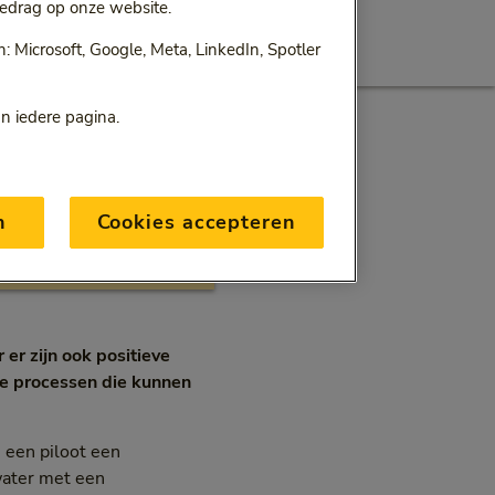
edrag op onze website.
 Microsoft, Google, Meta, LinkedIn, Spotler
an iedere pagina.
n
Cookies accepteren
 er zijn ook positieve
he processen die kunnen
 een piloot een
water met een