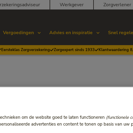
rzekeringsadviseur
Werkgever
Zorgverlener
Vergoedingen
Advies en inspiratie
Snel regel
Eersteklas Zorgverzekering
Zorgexpert sinds 1933
Klantwaardering 8
technieken om de website goed te laten functioneren
(functionele c
rsonaliseerde advertenties en content te tonen op basis van uw p