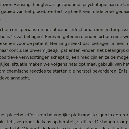
ozien Bensing, hoogleraar gezondheidspsychologie aan de Univ
gebied van het placebo-effect. Zij heeft veel onderzoek geda
.
tsen en specialisten het placebo-effect omarmen en toepass
cebo is ‘ik zal behagen’. Eeuwen geleden dienden artsen niet
tekenen voor de patiënt. Bensing steekt dat ‘behagen’ in een 
haar conclusie onvermijdelijk: patiënten vinden het belangrijk 
positieve verwachtingen schept bij een medicijn en ze de mogel
aglijke’ situatie maken we volgens haar optimaal gebruik van he
om chemische reacties te starten die herstel bevorderen. Er is
tieve aandacht.
et placebo-effect een belangrijke plek moet krijgen in een zor
ak stelt, vergroot de kans op herstel”, stelt ze. De hoogleraar p
or aandacht. “Onder tijdsdruk kan de aandacht voor de patiënt in