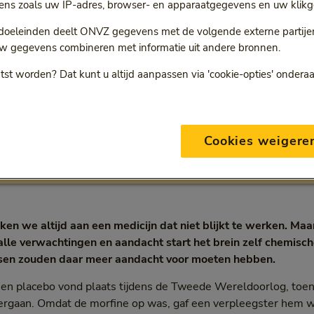
ns zoals uw IP-adres, browser- en apparaatgegevens en uw klikg
 doeleinden deelt ONVZ gegevens met de volgende externe partijen:
w gegevens combineren met informatie uit andere bronnen.
nderschatten effect van
tst worden? Dat kunt u altijd aanpassen via 'cookie-opties' ondera
edicijn'
Cookies weigere
rview
5 min
9 december 2015
Categorie:
Leestijd:
5 minuten
ken we altijd aan een medicijn dat niet blijkt te werken. Maar
alle verwachtingen en aandacht start het brein zelf chemisc
rtsen zouden daar meer aandacht voor moeten hebben.
een placebo vond plaats tijdens de Tweede Wereldoorlog, toen
rgaan. Omdat de morfine op was, gaf een verpleegster hem 