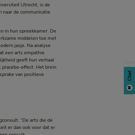
ersiteit Utrecht, is de
an naar de communicatie
en in hun spreekkamer. De
-werkzame middelen toe met
modern jasje. Na analyse
dat een arts empathie
ijkheid geeft hun verhaal
t placebo-effect. Het brein
Chat
 sprake van positieve
gconsult. “De arts die de
leit er dan ook voor dat er
 een consult