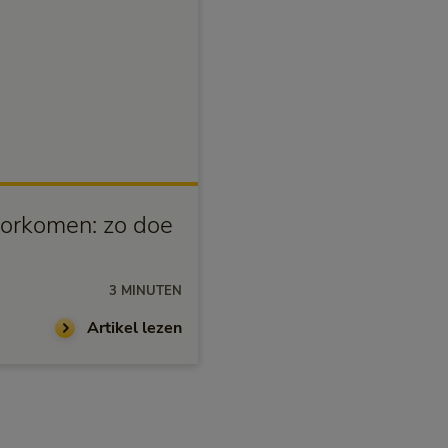
Fysiek gezond
orkomen: zo doe
Zomertijd en slaap: ho
3 MINUTEN
25-03-2026
Artikel lezen