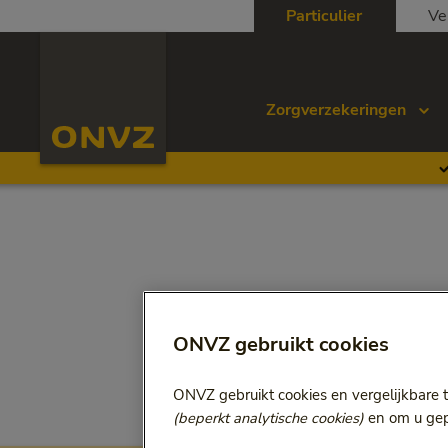
Skip to main content
Particulier
Ve
Homepage ONVZ
Zorgverzekeringen
ONVZ gebruikt cookies
ONVZ gebruikt cookies en vergelijkbare 
(beperkt analytische cookies)
en om u gepe