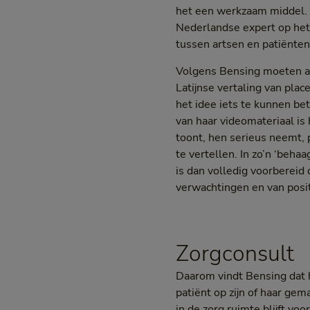
het een werkzaam middel. J
Nederlandse expert op het 
tussen artsen en patiënten
Volgens Bensing moeten ar
Latijnse vertaling van pla
het idee iets te kunnen be
van haar videomateriaal is 
toont, hen serieus neemt, 
te vertellen. In zo’n ‘beha
is dan volledig voorbereid 
verwachtingen en van posi
Zorgconsult
Daarom vindt Bensing dat h
patiënt op zijn of haar gem
in de zorg ruimte blijft vo