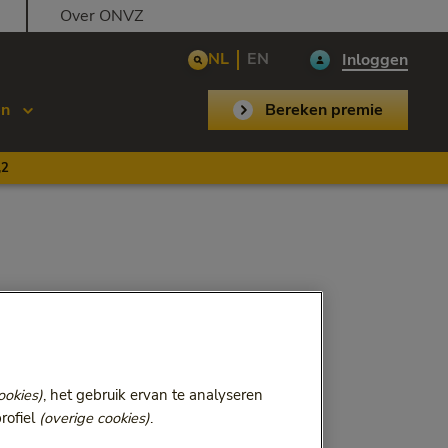
Over ONVZ
NL
EN
Inloggen
en
Bereken premie
,2
ookies)
, het gebruik ervan te analyseren
rofiel
(overige cookies)
.