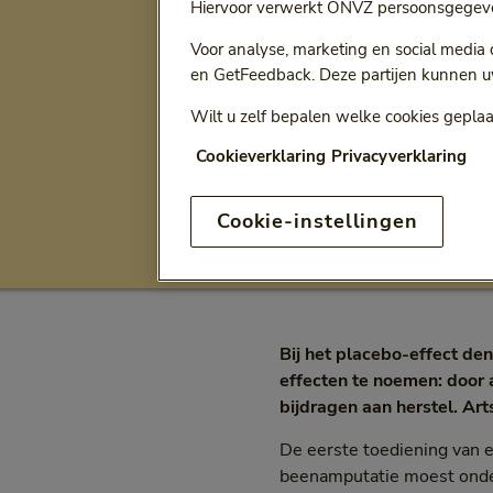
Hiervoor verwerkt ONVZ persoonsgegeve
Ga terug naar
Alle artikelen
Voor analyse, marketing en social media
en GetFeedback. Deze partijen kunnen u
'Artsen o
Wilt u zelf bepalen welke cookies geplaa
placebo-m
Cookieverklaring
Privacyverklaring
Cookie-instellingen
Fysiek gezond
Inte
Categorie:
Bij het placebo-effect den
effecten te noemen: door 
bijdragen aan herstel. A
De eerste toediening van 
beenamputatie moest onde