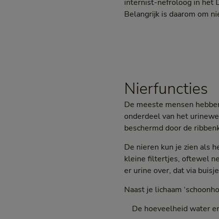
internist-nefroloog in het 
Belangrijk is daarom om ni
Nierfuncties
De meeste mensen hebben t
onderdeel van het urineweg
beschermd door de ribbenk
De nieren kun je zien als h
kleine filtertjes, oftewel n
er urine over, dat via buis
Naast je lichaam ‘schoonho
De hoeveelheid water en 