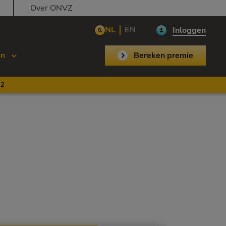
Over ONVZ
NL
EN
Inloggen
en
Bereken premie
,2