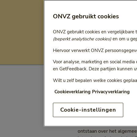
Ga terug naar
Alle artikelen
ONVZ gebruikt cookies
Hoe voork
ONVZ gebruikt cookies en vergelijkbare 
(beperkt analytische cookies)
en om u gepe
Fysiek gezond
Ach
Hiervoor verwerkt ONVZ persoonsgegeve
Categorie:
Voor analyse, marketing en social media
en GetFeedback. Deze partijen kunnen u
Wilt u zelf bepalen welke cookies geplaa
Als je nieren schade oplop
een groot deel van Nederl
Cookieverklaring
Privacyverklaring
schade is onomkeerbaar. 
je dat?
Cookie-instellingen
Chronische nierschade is 
nierschade, waarvan 680.00
ontstaan over het algemeen 