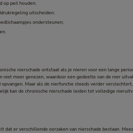
d op peil houden;
rukregeling uitscheiden;
oedlichaampjes ondersteunen;
en.
hronische nierschade ontstaat als je nieren voor een lange per
 niet meer genezen, waardoor een gedeelte van de nier uitvalt
jd opvangen. Maar als de nierfunctie steeds verder verslechtert
lijk kan de chronische nierschade leiden tot volledige nieruitva
telt dat er verschillende oorzaken van nierschade bestaan. Mees