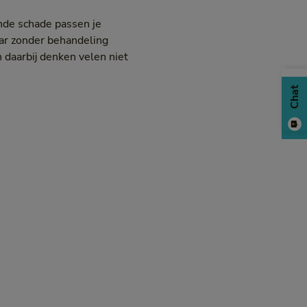
ende schade passen je
aar zonder behandeling
n daarbij denken velen niet
Chat