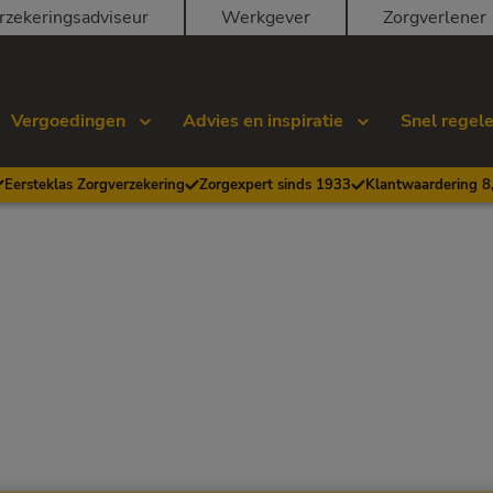
rzekeringsadviseur
Werkgever
Zorgverlener
Vergoedingen
Advies en inspiratie
Snel regel
Eersteklas Zorgverzekering
Zorgexpert sinds 1933
Klantwaardering 8