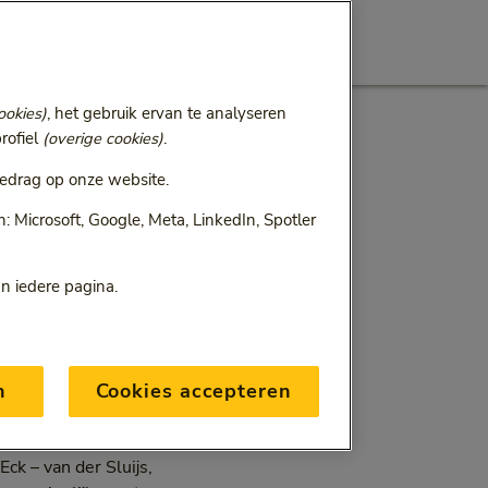
ookies)
, het gebruik ervan te analyseren
rofiel
(overige cookies)
.
edrag op onze website.
 Microsoft, Google, Meta, LinkedIn, Spotler
an iedere pagina.
 op te wachten. Toch loopt
 ernstige schade en deze
ot belang. Maar hoe doe
n
Cookies accepteren
miljoen mensen chronische
 te laat ontdekt. Klachten
ck – van der Sluijs,