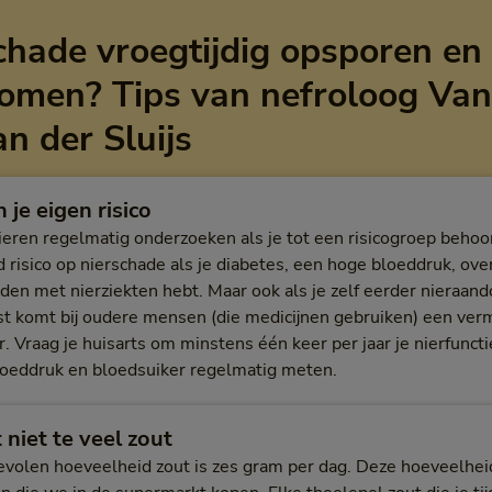
chade vroegtijdig opsporen en
omen? Tips van nefroloog Van
an der Sluijs
 je eigen risico
nieren regelmatig onderzoeken als je tot een risicogroep behoor
 risico op nierschade als je diabetes, een hoge bloeddruk, ove
eden met nierziekten hebt. Maar ook als je zelf eerder nieraan
t komt bij oudere mensen (die medicijnen gebruiken) een verm
r. Vraag je huisarts om minstens één keer per jaar je nierfunct
bloeddruk en bloedsuiker regelmatig meten.
 niet te veel zout
volen hoeveelheid zout is zes gram per dag. Deze hoeveelheid 