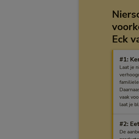
Niers
voork
Eck v
#1: Ken
Laat je 
verhoogd
familiel
Daarnaas
vaak voo
laat je 
#2: Eet
De aanbe