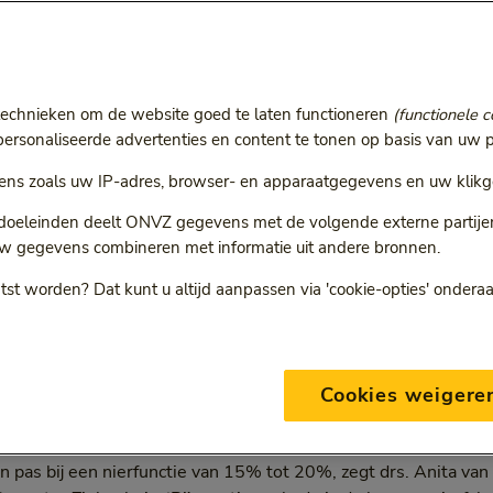
om je nierschade?
technieken om de website goed te laten functioneren
(functionele c
rsonaliseerde advertenties en content te tonen op basis van uw p
tergrond
4 min
14 september 2022
ns zoals uw IP-adres, browser- en apparaatgegevens en uw klikg
Categorie:
Leestijd:
4 minuten
 doeleinden deelt ONVZ gegevens met de volgende externe partijen:
w gegevens combineren met informatie uit andere bronnen.
tst worden? Dat kunt u altijd aanpassen via 'cookie-opties' ondera
en, vergiftig je je eigen lichaam. Daar zit natuurlijk niemand
and hier onbewust mee rond. Klachten ontstaan pas bij zeer
Nierschade voorkomen en op tijd opsporen is daarom van gro
Cookies weigere
een groeiend gezondheidsprobleem. In Nederland hebben 1,7 
0 dit níét weten. De schade is onherstelbaar, maar wordt vaak
pas bij een nierfunctie van 15% tot 20%, zegt drs. Anita van E