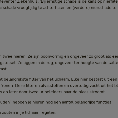
Deventer Ziekenhuis. ‘Bij ernstige schade is de kans op nierfale
erschade vroegtijdig te achterhalen en (verdere) nierschade te
wee nieren. Ze zijn boonvormig en ongeveer zo groot als een 
stelsel. Ze liggen in de rug, ongeveer ter hoogte van de taill
ast.
et belangrijkste filter van het lichaam. Elke nier bestaat uit ee
efronen. Deze filteren afvalstoffen en overtollig vocht uit het bl
jes en later door twee urineleiders naar de blaas stroomt.
uden’, hebben je nieren nog een aantal belangrijke functies:
zouten in je lichaam regelen;