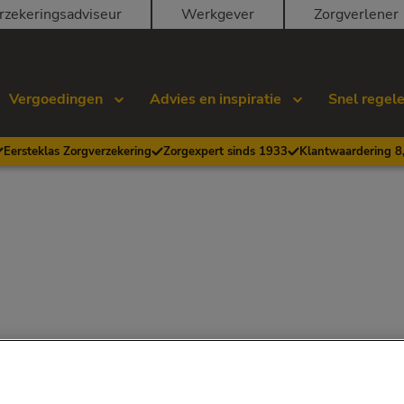
rzekeringsadviseur
Werkgever
Zorgverlener
Vergoedingen
Advies en inspiratie
Snel regel
Eersteklas Zorgverzekering
Zorgexpert sinds 1933
Klantwaardering 8