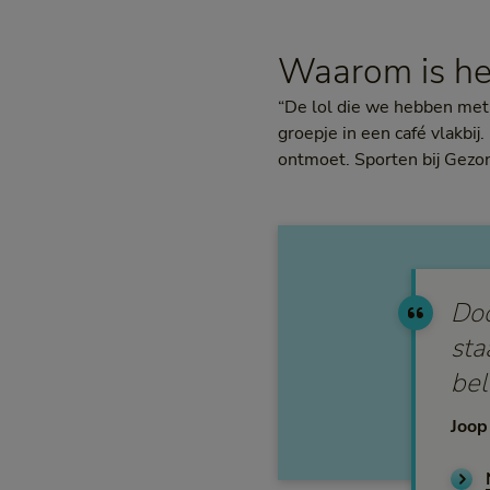
Waarom is he
“De lol die we hebben met 
groepje in een café vlakbi
ontmoet. Sporten bij Gezo
Doo
sta
bel
Joop