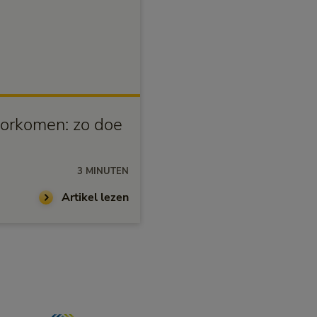
Fysiek gezond
orkomen: zo doe
Zomertijd en slaap: ho
3 MINUTEN
25-03-2026
Artikel lezen