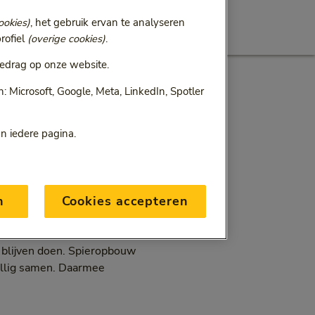
ookies)
, het gebruik ervan te analyseren
rofiel
(overige cookies)
.
edrag op onze website.
 Microsoft, Google, Meta, LinkedIn, Spotler
an iedere pagina.
aagdrempelig
n
Cookies accepteren
taal en gelukkig oud te
t blijven doen. Spieropbouw
zellig samen. Daarmee