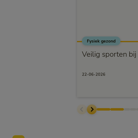
Fysiek gezond
Veilig sporten bi
22-06-2026
Voettekst