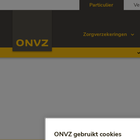
Skip to main content
Particulier
Ve
Homepage ONVZ
Zorgverzekeringen
ONVZ gebruikt cookies