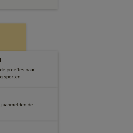
d
 de proefles naar
ng sporten.
bij aanmelden de