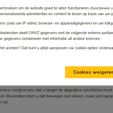
technieken om de website goed te laten functioneren
(functionele c
rsonaliseerde advertenties en content te tonen op basis van uw p
blijven
ns zoals uw IP-adres, browser- en apparaatgegevens en uw klikg
 doeleinden deelt ONVZ gegevens met de volgende externe partijen:
w gegevens combineren met informatie uit andere bronnen.
egen
2 min
9 januari 2023
Categorie:
Leestijd:
2 minuten
tst worden? Dat kunt u altijd aanpassen via 'cookie-opties' ondera
den. Met dat idee is GezondOud opgericht. Met een fris en l
Cookies weigere
igplussers.
GezondOud wil zoveel mogelijk mensen helpen vi
send sportprogramma te bieden.
nd en zorgt ervoor dat u langer de dagelijkse activiteiten kun
eel. Bovendien doet u dat bewegen niet alleen, maar juist ge
 vol.