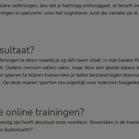
ulaire oefeningen, dus dat je hartslag omhooggaat. Je beseft i
ingen in spelvorm, voor het cognitieve. Juist die variatie zie ik 
sultaat?
eningen te doen waarbij je op één been staat, is mijn balans f
grijk. Oudere mensen vallen vaker, maar door een goede balans 
 je spieren te blijven trainen ben je beter bestand tegen blessu
gt. Op deze manier sporten zou eigenlijk voor iedereen toegankel
e online trainingen?
wezig zijn heeft absoluut onze voorkeur. Bovendien is de trainin
e buitenlucht?”