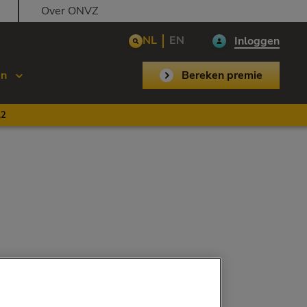
Over ONVZ
NL
EN
Inloggen
en
Bereken premie
,2