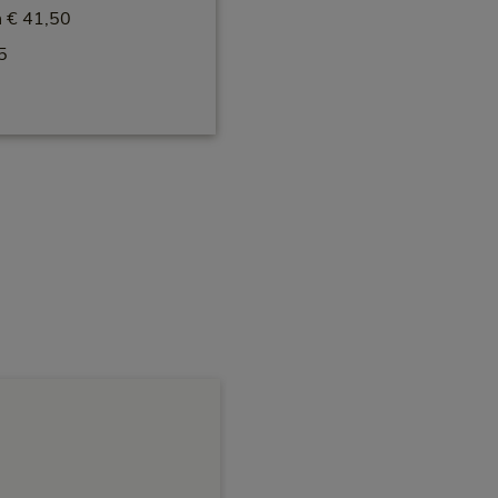
n € 41,50
5