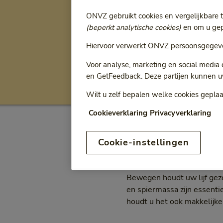
ONVZ gebruikt cookies en vergelijkbare 
Ga terug naar
Alle artikelen
(beperkt analytische cookies)
en om u gepe
Samen fit 
Hiervoor verwerkt ONVZ persoonsgegeve
Voor analyse, marketing en social media
en GetFeedback. Deze partijen kunnen u
Fysiek gezond
Bew
Categorie:
Wilt u zelf bepalen welke cookies geplaa
Cookieverklaring
Privacyverklaring
Sociaal en vitaal oud wor
Cookie-instellingen
sportprogramma voor vijft
worden door hun een pas
Bewegen houdt uw lijf gezo
en spiermassa zijn essenti
houdt u het ook makkelijker