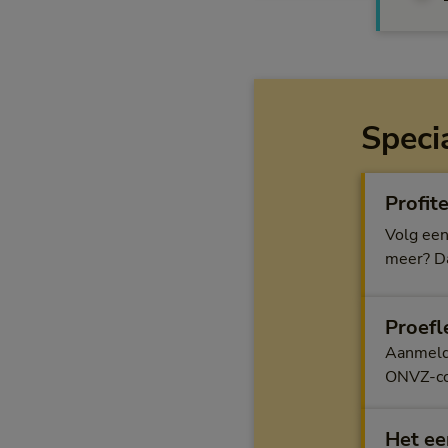
Speci
Profit
Volg een
meer? Da
Proefl
Aanmelde
ONVZ-c
Het ee