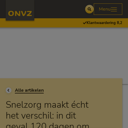
Skip to main content
Homepage ONVZ
Menu
Open
Klantwaardering 8,2
Ga terug naar
Alle artikelen
Snelzorg maakt écht
het verschil: in dit
geval 120 dagen om