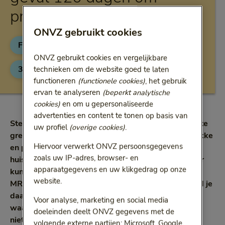
precies te zijn
ONVZ gebruikt cookies
Fysiek gezond
Interview
Categorie:
Categorie:
ONVZ gebruikt cookies en vergelijkbare
3 min
10 november 2021
technieken om de website goed te laten
Leestijd:
3 minuten
functioneren
(functionele cookies)
, het gebruik
ervan te analyseren
(beperkt analytische
cookies)
en om u gepersonaliseerde
advertenties en content te tonen op basis van
Stel, je hockeyt op zondag. De tegenstander is iets te
uw profiel
(overige cookies)
.
gretig en jouw knie is daar de dupe van. Met een dikke
Hiervoor verwerkt ONVZ persoonsgegevens
en pijnlijke knie sleep je je op maandag naar de
zoals uw IP-adres, browser- en
huisarts. Die stuurt je door naar het ziekenhuis. Daar
apparaatgegevens en uw klikgedrag op onze
kun je echter pas over 4 maanden terecht voor een
website.
MRI. En als je geopereerd moet worden, dan beland je
daarna op de volgende wachtlijst. Je hebt veel pijn,
Voor analyse, marketing en social media
waardoor je slecht slaapt. Kortom, je kunt voorlopig
doeleinden deelt ONVZ gegevens met de
niet (volledig) werken. Herkenbaar? Gelukkig biedt
volgende externe partijen: Microsoft, Google,