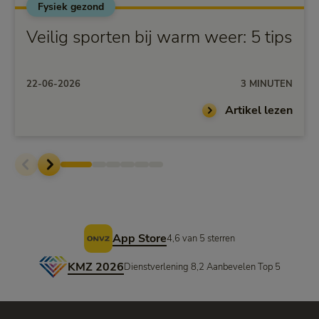
Fysiek gezond
Veilig sporten bij warm weer: 5 tips
22-06-2026
3 MINUTEN
Artikel lezen
Voettekst
App Store
4,6 van 5 sterren
KMZ 2026
Dienstverlening 8,2 Aanbevelen Top 5