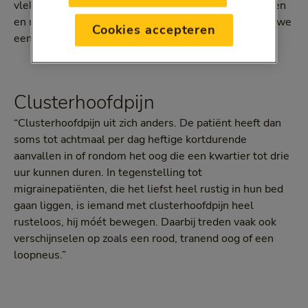
vlekken voordat de hoofdpijn begint, die zich uitbreiden
en minuten tot maximaal een uur duren. Dit noemen we
Cookies accepteren
een aura.”
Clusterhoofdpijn
“Clusterhoofdpijn uit zich anders. De patiënt heeft dan
soms tot achtmaal per dag heftige kortdurende
aanvallen in of rondom het oog die een kwartier tot drie
uur kunnen duren. In tegenstelling tot
migrainepatiënten, die het liefst heel rustig in hun bed
gaan liggen, is iemand met clusterhoofdpijn heel
rusteloos, hij móét bewegen. Daarbij treden vaak ook
verschijnselen op zoals een rood, tranend oog of een
loopneus.”