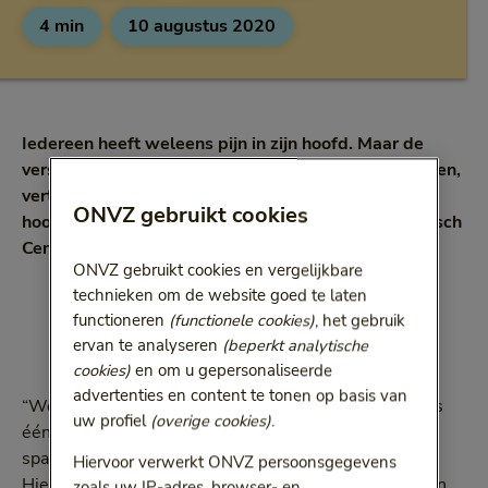
4 min
10 augustus 2020
Leestijd:
4 minuten
Iedereen heeft weleens pijn in zijn hoofd. Maar de
verschijningsvormen zijn net zo divers als de oorzaken,
vertelt neuroloog Gisela Terwindt, hoofd van de
ONVZ gebruikt cookies
hoofdpijnpolikliniek van het Leids Universitair Medisch
Centrum (LUMC).
ONVZ gebruikt cookies en vergelijkbare
technieken om de website goed te laten
functioneren
(functionele cookies)
, het gebruik
ervan te analyseren
(beperkt analytische
cookies)
en om u gepersonaliseerde
advertenties en content te tonen op basis van
“We praten wel over hoofdpijn, maar er is niet slechts
uw profiel
(overige cookies)
.
één soort hoofdpijn. De belangrijkste vormen zijn
spanningshoofdpijn, migraine en clusterhoofdpijn.
Hiervoor verwerkt ONVZ persoonsgegevens
Hiervan is de meest voorkomende spanningshoofdpijn,
zoals uw IP-adres, browser- en