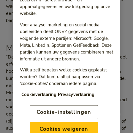
waar iedereen weleens last van heeft. Deze voelt als
apparaatgegevens en uw klikgedrag op onze
een doffe, zeurende pijn in het hele hoofd of als een
website.
band om het hoofd.”
Voor analyse, marketing en social media
doeleinden deelt ONVZ gegevens met de
volgende externe partijen: Microsoft, Google,
Meta, LinkedIn, Spotler en GetFeedback. Deze
Migraine
partijen kunnen uw gegevens combineren met
“Daarnaast is er migraine. Die is voor een belangrijk deel
informatie uit andere bronnen.
erfelijk bepaald en kenmerkt zich door
Wilt u zelf bepalen welke cookies geplaatst
hoofdpijnaanvallen die enkele uren tot wel drie dagen
worden? Dat kunt u altijd aanpassen via
kunnen duren. Patiënten ervaren een heftige, bonzende,
'cookie-opties' onderaan iedere pagina.
eenzijdige hoofdpijn, die erger wordt bij inspanning.
Mensen die deze hoofdpijn hebben, zijn vaak ook
Cookieverklaring
Privacyverklaring
misselijk en moeten soms braken. Ook overgevoeligheid
voor licht en geluid komt voor. De aanvallen worden
Cookie-instellingen
opgewekt door bijvoorbeeld hormoonschommelingen
(bij de menstruatie), door stress, slaaptekort, voeding of
alcohol. Soms zien mensen met migraine flikkeringen of
Cookies weigeren