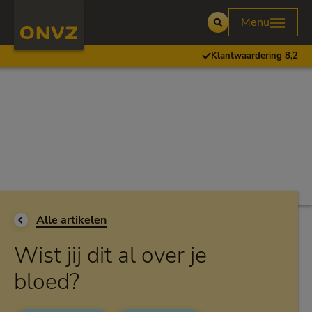
Skip to main content
Homepage ONVZ
Menu
Open
Klantwaardering 8,2
Ga terug naar
Alle artikelen
Wist jij dit al over je
bloed?