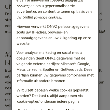
ervan te analyseren
(beperkt analytische
uit bloed
cookies)
en om u gepersonaliseerde
advertenties en content te tonen op basis van
En bloed bestaat weer voor 86% uit water. Gemiddeld
uw profiel
(overige cookies)
.
stroomt er door een volwassen vrouw 4,6 liter en door
een volwassen man 5,6 liter bloed. Als baby heb je
Hiervoor verwerkt ONVZ persoonsgegevens
maar 350 milliliter bloed. Dat past in een frisdrankblikje!
zoals uw IP-adres, browser- en
apparaatgegevens en uw klikgedrag op onze
website.
#2 Bloed bevat drie soorten
Voor analyse, marketing en social media
doeleinden deelt ONVZ gegevens met de
bloedcellen
volgende externe partijen: Microsoft, Google,
Meta, LinkedIn, Spotler en GetFeedback. Deze
Bloed bestaat voor de helft uit plasma en voor de helft
partijen kunnen uw gegevens combineren met
uit bloedcellen. Plasma is niets meer dan water met
informatie uit andere bronnen.
voedingsstoffen, zoals zouten en vitamines. Bloedcellen
bestaan grotendeels (99%) uit rode bloedcellen. Die
Wilt u zelf bepalen welke cookies geplaatst
vervoeren zuurstof en koolstofdioxide door je lijf. De
worden? Dat kunt u altijd aanpassen via
rest bestaat uit witte bloedcellen en bloedplaatjes.
'cookie-opties' onderaan iedere pagina.
Witte bloedcellen beschermen ons lichaam tegen