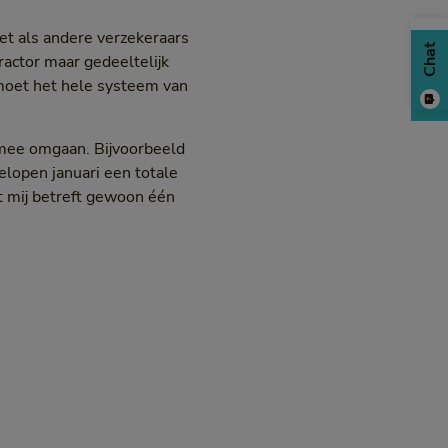
et als andere verzekeraars
Chat
ractor maar gedeeltelijk
 moet het hele systeem van
armee omgaan. Bijvoorbeeld
gelopen januari een totale
t mij betreft gewoon één