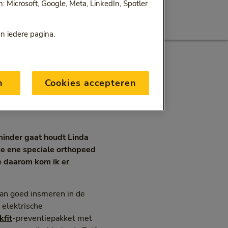
 Microsoft, Google, Meta, LinkedIn, Spotler
an iedere pagina.
n
Cookies accepteren
 minder gaat houdt Linda
ie ene speciale orthopeed
e daarom kom ik er
van goed insmeren in de
 elektrische
fit
-preventiepakket met