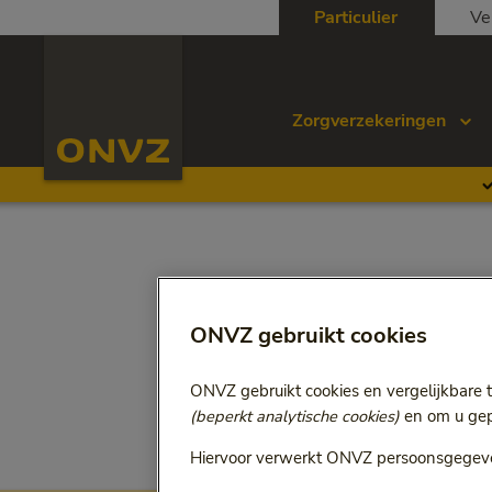
Skip to main content
Particulier
Ve
Homepage ONVZ
Zorgverzekeringen
ONVZ gebruikt cookies
ONVZ gebruikt cookies en vergelijkbare 
(beperkt analytische cookies)
en om u gepe
Hiervoor verwerkt ONVZ persoonsgegeve