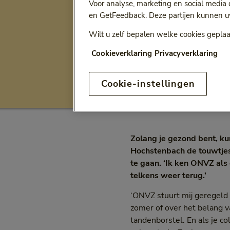
Voor analyse, marketing en social media
en GetFeedback. Deze partijen kunnen u
Ga terug naar
Alle artikelen
Wilt u zelf bepalen welke cookies geplaa
'ONVZ inve
Cookieverklaring
Privacyverklaring
Cookie-instellingen
Levensstijl
Intervi
Categorie:
Cat
Zolang je gezond bent, kun
Hochstenbach de touwtjes 
te gaan. ‘Ik ken ONVZ als
telkens weer terug.’
‘ONVZ stuurt mij geregeld 
zomer of over het belang 
tandenborstel. En als je col