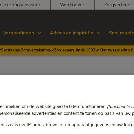
rzekeringsadviseur
Werkgever
Zorgverlener
Vergoedingen
Advies en inspiratie
Snel regel
Eersteklas Zorgverzekering
Zorgexpert sinds 1933
Klantwaardering 8
technieken om de website goed te laten functioneren
(functionele c
rsonaliseerde advertenties en content te tonen op basis van uw p
ns zoals uw IP-adres, browser- en apparaatgegevens en uw klikg