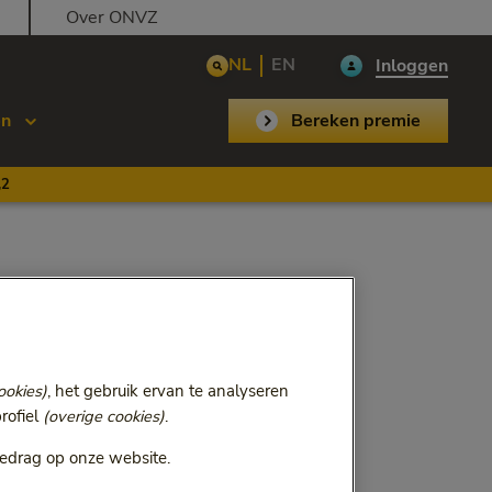
Over ONVZ
NL
EN
Inloggen
en
Bereken premie
,2
ookies)
, het gebruik ervan te analyseren
rofiel
(overige cookies)
.
edrag op onze website.