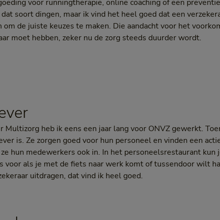
rgoeding voor runningtherapie, online coaching of een preventi
 dat soort dingen, maar ik vind het heel goed dat een verzeke
n om de juiste keuzes te maken. Die aandacht voor het voorkom
raar moet hebben, zeker nu de zorg steeds duurder wordt.
ever
r Multizorg heb ik eens een jaar lang voor ONVZ gewerkt. To
er is. Ze zorgen goed voor hun personeel en vinden een actie
n ze hun medewerkers ook in. In het personeelsrestaurant kun
s voor als je met de fiets naar werk komt of tussendoor wilt ha
zekeraar uitdragen, dat vind ik heel goed.