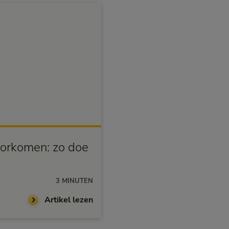
Mentaal gezond
orkomen: zo doe
‘Dankzij mijn achter
verzekerden nog bet
3 MINUTEN
07-04-2026
Artikel lezen