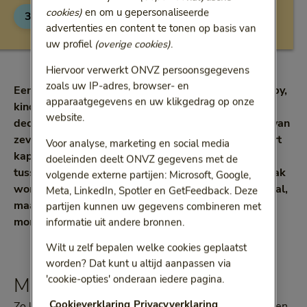
cookies)
en om u gepersonaliseerde
3 min
6 mei 2022
Leestijd:
3 minuten
advertenties en content te tonen op basis van
uw profiel
(overige cookies)
.
Hiervoor verwerkt ONVZ persoonsgegevens
zoals uw IP-adres, browser- en
Een mensenleven wordt ingedeeld in fases (van baby,
apparaatgegevens en uw klikgedrag op onze
kind en puber tot volwassene en bejaarde), in
website.
decennia (van tieners tot tachtigers) of in periodes van
zeven jaar. De verschillende indelingen zijn een soort
Voor analyse, marketing en social media
kapstok om de veranderingen die we ondergaan
doeleinden deelt ONVZ gegevens met de
tussen geboorte en overlijden aan op te hangen. Vaak
volgende externe partijen: Microsoft, Google,
worden deze uitgedrukt in termen van groei en verval,
Meta, LinkedIn, Spotler en GetFeedback. Deze
maar op elke leeftijd is er wel iets waarin je op dat
partijen kunnen uw gegevens combineren met
moment beter bent dan ooit.
informatie uit andere bronnen.
Wilt u zelf bepalen welke cookies geplaatst
worden? Dat kunt u altijd aanpassen via
'cookie-opties' onderaan iedere pagina.
Milder en gelukkiger
Cookieverklaring
Privacyverklaring
Zo kun je als kind het makkelijkst een tweede taal leren.