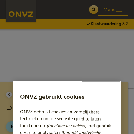
Skip to main content
Homepage ONVZ
Menu
Open
Klantwaardering 8,2
Ga terug naar
Alle artikelen
ONVZ gebruikt cookies
Pieken op elke leeftijd
ONVZ gebruikt cookies en vergelijkbare
technieken om de website goed te laten
functioneren
(functionele cookies)
, het gebruik
Mentaal gezond
Interview
Categorie:
Categorie:
ervan te analyseren
(beperkt analytische