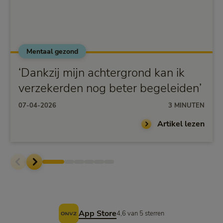
Mentaal gezond
‘Dankzij mijn achtergrond kan ik
verzekerden nog beter begeleiden’
07-04-2026
3 MINUTEN
Artikel lezen
Voettekst
App Store
4,6 van 5 sterren