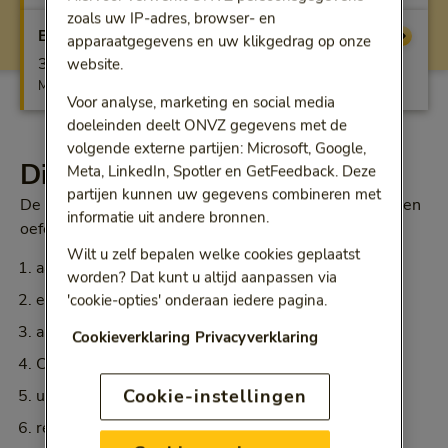
zoals uw IP-adres, browser- en
Bewuste Keuze Fysio
Vergoeding
apparaatgegevens en uw klikgedrag op onze
3 behandelingen of online behandeltrajecten
website.
Max. per kalenderjaar
Voor analyse, marketing en social media
doeleinden deelt ONVZ gegevens met de
volgende externe partijen: Microsoft, Google,
Dit krijgt u vergoed
Meta, LinkedIn, Spotler en GetFeedback. Deze
partijen kunnen uw gegevens combineren met
De Bewuste Keuze Basisverzekering vergoedt fysio- en
informatie uit andere bronnen.
oefentherapie als u 18 jaar of ouder bent bij:
Wilt u zelf bepalen welke cookies geplaatst
aandoeningen op de
lijst chronische fysiotherapie
worden? Dat kunt u altijd aanpassen via
etalagebenen
'cookie-opties' onderaan iedere pagina.
artrose in heup of knie
Cookieverklaring
Privacyverklaring
COPD
Cookie-instellingen
urine-incontinentie
reumatoïde artritis