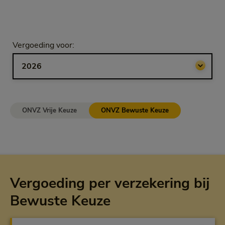
Selecteer jaar
Vergoeding voor:
Bij het kiezen van een optie volgt een doorgestuurde link.
ONVZ Vrije Keuze
ONVZ Bewuste Keuze
Vergoeding per verzekering bij
Bewuste Keuze