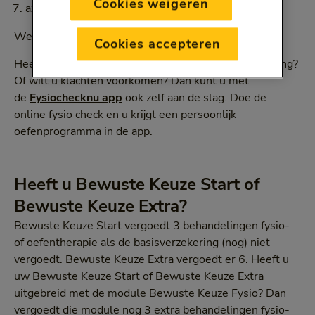
Cookies weigeren
axiale spondyloartritis
We leggen dit verderop uit.
Cookies accepteren
Heeft u lichte klachten bij bewegen of door uw houding?
Of wilt u klachten voorkomen? Dan kunt u met
de
Fysiochecknu app
ook zelf aan de slag. Doe de
online fysio check en u krijgt een persoonlijk
oefenprogramma in de app.
Heeft u Bewuste Keuze Start of
Bewuste Keuze Extra?
Bewuste Keuze Start vergoedt 3 behandelingen fysio-
of oefentherapie als de basisverzekering (nog) niet
vergoedt. Bewuste Keuze Extra vergoedt er 6. Heeft u
uw Bewuste Keuze Start of Bewuste Keuze Extra
uitgebreid met de module Bewuste Keuze Fysio? Dan
vergoedt die module nog 3 extra behandelingen fysio-