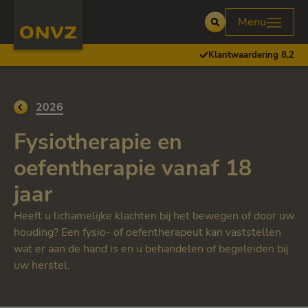
Skip to main content
Homepage ONVZ
Menu
Open
Klantwaardering 8,2
Ga terug naar
2026
Fysiotherapie en
oefentherapie vanaf 18
jaar
Heeft u lichamelijke klachten bij het bewegen of door uw
houding? Een fysio- of oefentherapeut kan vaststellen
wat er aan de hand is en u behandelen of begeleiden bij
uw herstel.