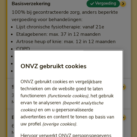
Basisverzekering
Vergoeding
100% bij gecontracteerde zorg, anders beperkte
vergoeding voor behandelingen:
Lijst chronische fysiotherapie: vanaf 21e
Etalagebenen: max. 37 in 12 maanden
Artrose heup of knie: max. 12 in 12 maanden
COPD
Urine-incontinentie: max. 9
Reumatoïde artritis
ONVZ gebruikt cookies
Axiale spondyloartritis
ONVZ gebruikt cookies en vergelijkbare
Start
Vergoeding
technieken om de website goed te laten
3 behandelingen of online behandeltrajecten
functioneren
(functionele cookies)
, het gebruik
Max. per kalenderjaar
ervan te analyseren
(beperkt analytische
cookies)
en om u gepersonaliseerde
Extra
advertenties en content te tonen op basis van
Vergoeding
uw profiel
(overige cookies)
.
6 behandelingen of online behandeltrajecten
Max. per kalenderjaar
Hiervoor verwerkt ONVZ persoonsgegevens