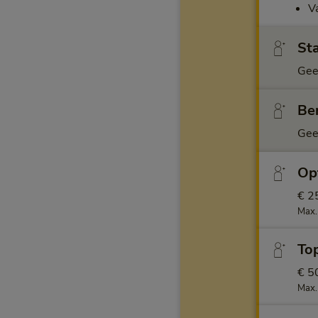
V
Sta
Gee
Ben
Gee
Opt
€ 2
Max.
Top
€ 5
Max.