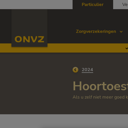
Skip to main content
Particulier
Ve
Homepage ONVZ
Zorgverzekeringen
Ga terug naar
2024
Hoortoest
Als u zelf niet meer goed 