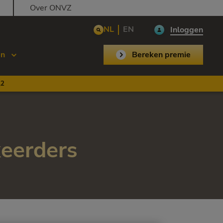
Over ONVZ
NL
EN
Inloggen
en
Bereken premie
,2
keerders