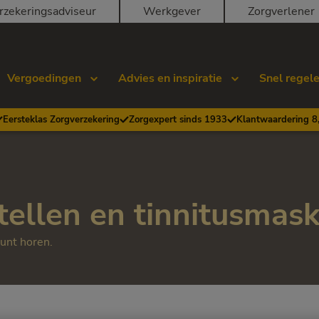
rzekeringsadviseur
Werkgever
Zorgverlener
Vergoedingen
Advies en inspiratie
Snel regel
Eersteklas Zorgverzekering
Zorgexpert sinds 1933
Klantwaardering 8
ellen en tinnitusmas
kunt horen.