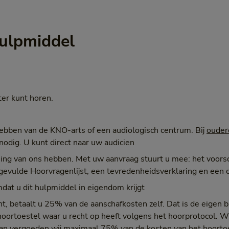
hulpmiddel
er kunt horen.
hebben van de KNO-arts of een audiologisch centrum. Bij
ouder
nodig. U kunt direct naar uw audicien
ng van ons hebben. Met uw aanvraag stuurt u mee: het voorsch
evulde Hoorvragenlijst, een tevredenheidsverklaring en een o
mdat u dit hulpmiddel in eigendom krijgt
ent, betaalt u 25% van de aanschafkosten zelf. Dat is de eigen 
oortoestel waar u recht op heeft volgens het hoorprotocol. Wi
an vergoeden wij maximaal 75% van de kosten van het hoortoe