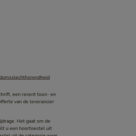
domsslechthorendheid
rift, een recent toon- en
fferte van de leverancier
bijdrage. Het gaat om de
lt u een hoortoestel uit
stel uit de categorie waar