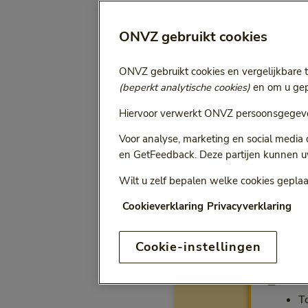
Selecteer jaa
Vergoeding voor:
ONVZ gebruikt cookies
Bij het kiezen van een opt
ONVZ gebruikt cookies en vergelijkbare 
(beperkt analytische cookies)
en om u gepe
Hiervoor verwerkt ONVZ persoonsgegeve
ONVZ Vrije Keuze
Voor analyse, marketing en social media
en GetFeedback. Deze partijen kunnen u
Wilt u zelf bepalen welke cookies geplaa
Cookieverklaring
Privacyverklaring
Vergo
Cookie-instellingen
Ba
T