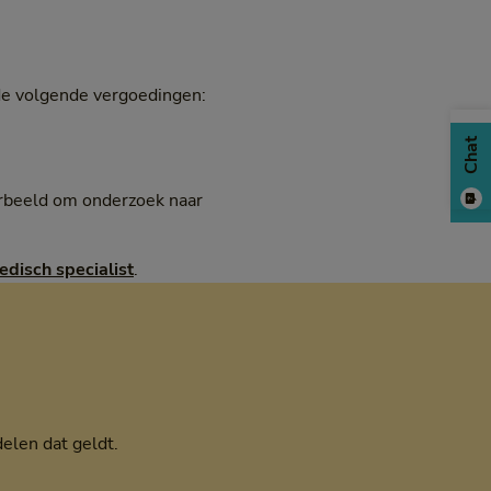
 de volgende vergoedingen:
Chat
oorbeeld om onderzoek naar
edisch specialist
.
elen dat geldt.