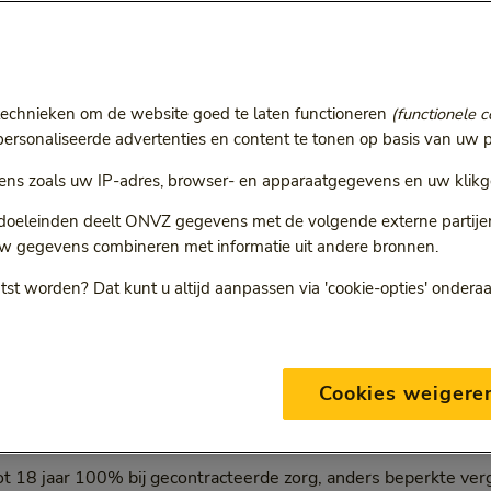
r
ie volgt een doorgestuurde link.
technieken om de website goed te laten functioneren
(functionele c
rsonaliseerde advertenties en content te tonen op basis van uw p
ns zoals uw IP-adres, browser- en apparaatgegevens en uw klikg
ONVZ Bewuste Keuze
 doeleinden deelt ONVZ gegevens met de volgende externe partijen:
w gegevens combineren met informatie uit andere bronnen.
tst worden? Dat kunt u altijd aanpassen via 'cookie-opties' ondera
eding per verzekering
Cookies weigere
sisverzekering
ot 18 jaar 100% bij gecontracteerde zorg, anders beperkte ve