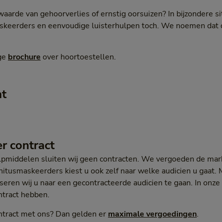
waarde van gehoorverlies of ernstig oorsuizen? In bijzondere s
askeerders en eenvoudige luisterhulpen toch. We noemen dat 
ge
brochure
over hoortoestellen.
ht
r contract
lpmiddelen sluiten wij geen contracten. We vergoeden de mark
nitusmaskeerders kiest u ook zelf naar welke audicien u gaat
iseren wij u naar een gecontracteerde audicien te gaan. In onze
ntract hebben.
ntract met ons? Dan gelden er
maximale vergoedingen
.