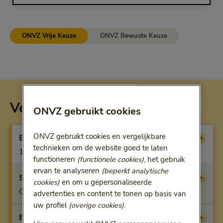
ONVZ Vrije Keuze
ONVZ Bewuste Keuze
Vergoeding per verzekering
ONVZ gebruikt cookies
ONVZ gebruikt cookies en vergelijkbare
Basisverzekering
Vergoeding
technieken om de website goed te laten
100%
functioneren
(functionele cookies)
, het gebruik
ervan te analyseren
(beperkt analytische
Startfit
Vergoeding
cookies)
en om u gepersonaliseerde
Geen vergoeding
advertenties en content te tonen op basis van
uw profiel
(overige cookies)
.
Benfit
Vergoeding