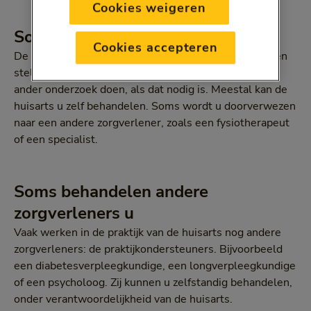
Cookies weigeren
Soms behandelt de huisarts u
Cookies accepteren
De huisarts bespreekt uw vragen en klachten met u en
stelt een diagnose. En laat uw bloed onderzoeken, of
ander onderzoek doen, als dat nodig is. Meestal kan de
huisarts u zelf behandelen. Soms wordt u doorverwezen
naar een andere zorgverlener, zoals een fysiotherapeut
of een specialist.
Soms behandelen andere
zorgverleners u
Vaak werken in de praktijk van de huisarts nog andere
zorgverleners: de praktijkondersteuners. Bijvoorbeeld
een diabetesverpleegkundige, een longverpleegkundige
of een psycholoog. Zij kunnen u zelfstandig behandelen,
onder verantwoordelijkheid van de huisarts.