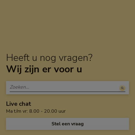
Heeft u nog vragen?
Wij zijn er voor u
Live chat
Maandag tot en met vrijdag van a
Ma t/m vr: 8.00 - 20.00 uur
Open de chat en
Stel een vraag