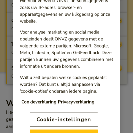
Hiervoor verwerkt ONVZ persoonsgegevens
Geen vergoeding
zoals uw IP-adres, browser- en
apparaatgegevens en uw klikgedrag op onze
Optifit
Vergoeding
website.
Geen vergoeding
Voor analyse, marketing en social media
doeleinden deelt ONVZ gegevens met de
Topfit
Vergoeding
volgende externe partijen: Microsoft, Google,
Geen vergoeding
Meta, LinkedIn, Spotler en GetFeedback. Deze
partijen kunnen uw gegevens combineren met
informatie uit andere bronnen.
Superfit
Vergoeding
Geen vergoeding
Wilt u zelf bepalen welke cookies geplaatst
worden? Dat kunt u altijd aanpassen via
'cookie-opties' onderaan iedere pagina.
Wat u vergoed krijgt
Cookieverklaring
Privacyverklaring
Heeft u gezondheidsproblemen? Of vragen over uw
Cookie-instellingen
gezondheid? Dan is uw huisarts meestal uw eerste
aanspreekpunt.