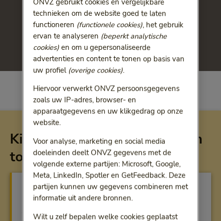
ONVZ gebruikt cookies en vergelijkbare
technieken om de website goed te laten
functioneren
(functionele cookies)
, het gebruik
ervan te analyseren
(beperkt analytische
cookies)
en om u gepersonaliseerde
advertenties en content te tonen op basis van
uw profiel
(overige cookies)
.
Hiervoor verwerkt ONVZ persoonsgegevens
zoals uw IP-adres, browser- en
apparaatgegevens en uw klikgedrag op onze
website.
Kies de situatie die voor u van
Voor analyse, marketing en social media
toepassing is
doeleinden deelt ONVZ gegevens met de
volgende externe partijen: Microsoft, Google,
Meta, LinkedIn, Spotler en GetFeedback. Deze
Studeren in Nederland
partijen kunnen uw gegevens combineren met
informatie uit andere bronnen.
U kunt in Nederland geen basisverzekering
aanvragen. We leggen u uit wat wel mogelijk is.
Wilt u zelf bepalen welke cookies geplaatst