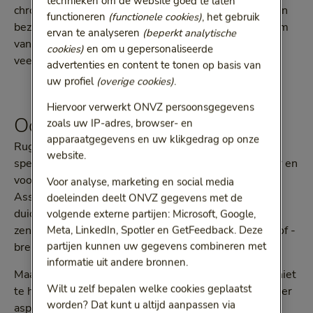
technieken om de website goed te laten
chronische pijn en ongeveer anderhalf miljoen mensen
functioneren
(functionele cookies)
, het gebruik
bezoeken jaarlijks de fysiotherapeut of chiropractor om
ervan te analyseren
(beperkt analytische
van de klachten af te komen. Rugklachten zijn dus
cookies)
en om u gepersonaliseerde
veelvoorkomend.
advertenties en content te tonen op basis van
uw profiel
(overige cookies)
.
Hiervoor verwerkt ONVZ persoonsgegevens
Oorzaken rugpijn
zoals uw IP-adres, browser- en
apparaatgegevens en uw klikgedrag op onze
Rugklachten zijn onder te verdelen in aspecifieke en
website.
specifieke klachten, vertelt Gitte Tønner, chiropractor en
voorzitter van de Nederlandse Chiropractoren
Voor analyse, marketing en social media
Associatie. ‘Bij specifieke rugklachten is er een
doeleinden deelt ONVZ gegevens met de
duidelijke, aanwijsbare oorzaak. Voorbeelden zijn een
volgende externe partijen: Microsoft, Google,
zenuwbeknelling, rughernia, scoliose, een rugtumor of -
Meta, LinkedIn, Spotler en GetFeedback. Deze
partijen kunnen uw gegevens combineren met
breuk.
informatie uit andere bronnen.
Maar bij 80 tot 90 procent van de gevallen is de pijn niet
Wilt u zelf bepalen welke cookies geplaatst
te herleiden naar één oorzaak. Dan hebben we het over
worden? Dat kunt u altijd aanpassen via
aspecifieke klachten. Hierbij zijn meerdere structuren