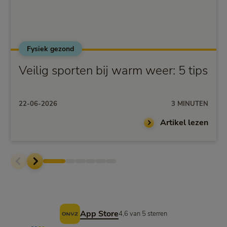
Fysiek gezond
Veilig sporten bij warm weer: 5 tips
22-06-2026
3 MINUTEN
Artikel lezen
Voettekst
App Store
4,6 van 5 sterren