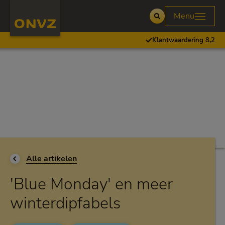
Skip to main content
Homepage ONVZ
Menu
Open
Klantwaardering 8,2
Ga terug naar
Alle artikelen
'Blue Monday' en meer
winterdipfabels