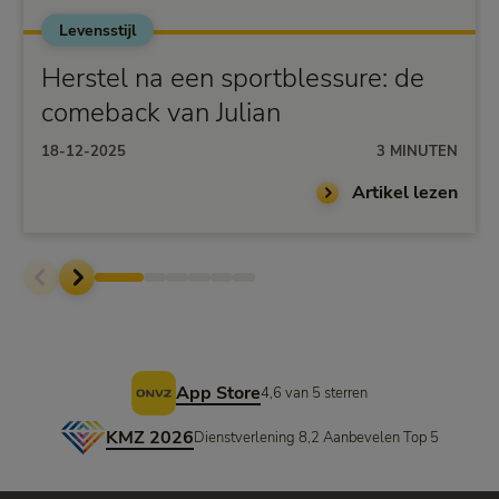
Levensstijl
Herstel na een sportblessure: de
comeback van Julian
18-12-2025
3 MINUTEN
Artikel lezen
Voettekst
App Store
4,6 van 5 sterren
KMZ 2026
Dienstverlening 8,2 Aanbevelen Top 5