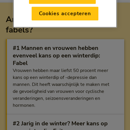
Cookies accepteren
Andere winterdip feiten en
fabels?
#1 Mannen en vrouwen hebben
evenveel kans op een winterdip:
Fabel
Vrouwen hebben maar liefst 50 procent meer
kans op een winterdip of -depressie dan
mannen. Dit heeft waarschijnlijk te maken met
de gevoeligheid van vrouwen voor cyclische
veranderingen, seizoensveranderingen en
hormonen.
#2 Jarig in de winter? Meer kans op