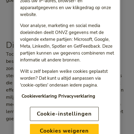
góed nieuws: zijn onderzoek is nooit bewezen.
zoals uw IP-adres, browser- en
apparaatgegevens en uw klikgedrag op onze
website.
Voor analyse, marketing en social media
doeleinden deelt ONVZ gegevens met de
volgende externe partijen: Microsoft, Google,
Dip door donkere dagen
Meta, LinkedIn, Spotler en GetFeedback. Deze
partijen kunnen uw gegevens combineren met
Toch last van sombere gevoelens? De winterdip, die
informatie uit andere bronnen.
bestaat wél. ‘Uit onderzoek blijkt dat de hoeveelheid
zonlicht van invloed is op ons lichaam en onze
Wilt u zelf bepalen welke cookies geplaatst
stemming’, licht psychologe Renie Bahlmann toe. ‘Als
worden? Dat kunt u altijd aanpassen via
die hoeveelheid verandert, zoals in de winter, kan dat
'cookie-opties' onderaan iedere pagina.
effect hebben op je lijf en gemoedstoestand. Ruim een
Cookieverklaring
Privacyverklaring
miljoen Nederlanders hebben last van zo’n dip. Bij de
meeste mensen gaat die gelukkig weer over zodra de
lente begint. Houden je klachten langer aan, dan is het
Cookie-instellingen
goed om hulp in te schakelen.’
Cookies weigeren