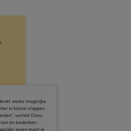
e
edenkt welke mogelijke
eter in kleine stappen
bieden”, vertelt Onno.
issen en bedenken.
agelijks leven moet je