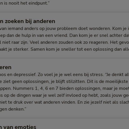
n is nooit het eindpunt.”
un zoeken bij anderen
 van iemand anders op jouw probleem doet wonderen. Kom je in
roep dan de hulp in van een vriend. Dan kom je er snel achter da
 niet raar zijn. Veel anderen zouden ook zo reageren. Het gevoe
aakt je sterker. Samen kom je sneller tot een oplossing dan all
keren
os en depressief. Zo voel je je wel eens bij stress. “Je denkt a
e ziet geen oplossingen, je blijft stilzitten. Dit is de moeilijks
tappen. Nummers 1, 4, 6 en 7 bieden oplossingen, maar je moe
cus op de dingen waar je wel zelf invloed op hebt, zoals jouw g
iet te druk over wat anderen vinden. En zie jezelf niet als slacht
gen denken.”
en van emoties