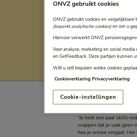
ONVZ gebruikt cookies
Ga terug naar
Alle artikelen
ONVZ gebruikt cookies en vergelijkbare 
Flexibel 
(beperkt analytische cookies)
en om u gepe
Hiervoor verwerkt ONVZ persoonsgegeve
kennis met
Voor analyse, marketing en social media
en GetFeedback. Deze partijen kunnen u
Mentaal gezond
O
Wilt u zelf bepalen welke cookies geplaa
Categorie:
Cookieverklaring
Privacyverklaring
Cookie-instellingen
Wil jij stress te slim af z
voorbeelden en tips voor s
“Je hebt een paar skills no
snappen dat je vaak geen i
hoe je ermee omgaat. Het h