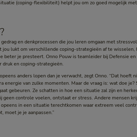
 situatie (coping-flexibiliteit) helpt jou om zo goed mogelijk me
?
van gedrag en denkprocessen die jou leren omgaan met stressv
jou lukt om verschillende coping-strategieën af te wisselen, h
hoe beter je presteert. Onno Pouw is teamleider bij Defensie e
r druk en coping-strategieën.
 opeens anders lopen dan je verwacht, zegt Onno. “Dat hoeft ni
xtra energie van zulke momenten. Maar de vraag is: wat doe j
gaat gebeuren. Ze schatten in hoe een situatie zal zijn en herk
j geen controle voelen, ontstaat er stress. Andere mensen krij
r opeens in een situatie terechtkomen waar extreem veel control
pt, moet je je aanpassen.”