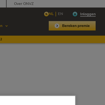
Over ONVZ
NL
EN
Inloggen
en
Bereken premie
,2