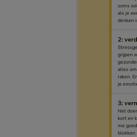
soms ook
als je e
denken i
2: ver
Stressgev
grijpen 
gezonder
alles om
raken. En
je emoti
3: ver
Net doen
kort en 
me goed 
blokken.