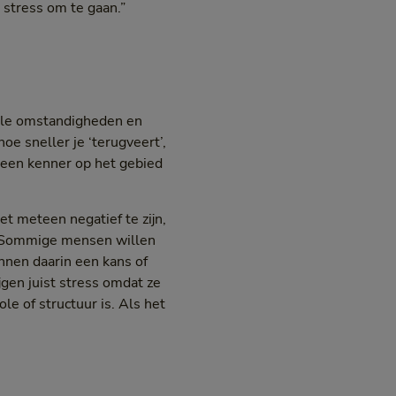
t stress om te gaan.”
olle omstandigheden en
oe sneller je ‘terugveert’,
n een kenner op het gebied
et meteen negatief te zijn,
e? Sommige mensen willen
ennen daarin een kans of
gen juist stress omdat ze
e of structuur is. Als het