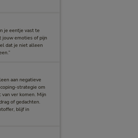
 je eentje vast te
t jouw emoties of pijn
l dat je niet alleen
een.”
lleen aan negatieve
te coping-strategie om
t van ver komen. Mijn
edrag of gedachten.
offer, blijf in