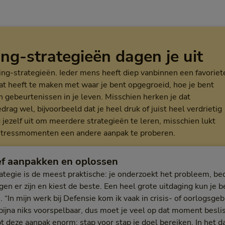
ing-strategieën dagen je uit
ping-strategieën. Ieder mens heeft diep vanbinnen een favoriet
Dat heeft te maken met waar je bent opgegroeid, hoe je bent
 gebeurtenissen in je leven. Misschien herken je dat
rag wel, bijvoorbeeld dat je heel druk of juist heel verdrietig
 jezelf uit om meerdere strategieën te leren, misschien lukt
stressmomenten een andere aanpak te proberen.
ief aanpakken en oplossen
ategie is de meest praktische: je onderzoekt het probleem, b
gen er zijn en kiest de beste. Een heel grote uitdaging kun je b
. “In mijn werk bij Defensie kom ik vaak in crisis- of oorlogsge
 bijna niks voorspelbaar, dus moet je veel op dat moment besl
t deze aanpak enorm: stap voor stap je doel bereiken. In het d