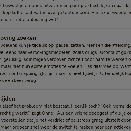
 bewust je emoties uitzetten en puur praktisch kijken naar de 
en kop koffie laat vallen over je toetsenbord. Paniek of woede h
n een snelle oplossing wél.”
doving zoeken
oelens kun je tijdelijk op ‘pauze’ zetten. Mensen die afleiding,
wel eens naar verdovingsmiddelen, zoals drugs, alcohol of gok
, gelukkig: sommigen verdoven zichzelf door hard te werken o
 maar niet hun echte emoties te voelen. Pas daarmee op, want 
 zo’n ontsnapping lijkt fijn, maar is heel tijdelijk. Uiteindelij
es een keer terug.”
mijden
 alsof het probleem niet bestaat. Heerlijk toch? “Ook ‘vermijde
krachtig werkt”, zegt Onno. “Als een vriend doodgaat of als je o
voorstellen dat je het verdriet of de stress graag uitstelt doo
 Maar probeer snel weer de switch te maken naar een actiever