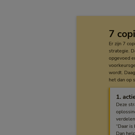
7 cop
Er zijn 7 co
strategie. 
opgevoed en
voorkeursged
wordt. Daag
het dan op 
1. act
Deze str
oplossin
verdelen
“Daar is
Dan help