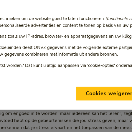
technieken om de website goed te laten functioneren
(functionele c
omgaan met stress: maa
rsonaliseerde advertenties en content te tonen op basis van uw p
ns zoals uw IP-adres, browser- en apparaatgegevens en uw klikg
 ‘coping’
 doeleinden deelt ONVZ gegevens met de volgende externe partijen:
w gegevens combineren met informatie uit andere bronnen.
ntspannen
7 min
21 juni 2023
tst worden? Dat kunt u altijd aanpassen via 'cookie-opties' ondera
Categorie:
Leestijd:
7 minuten
Cookies weigere
ijn? Er zijn 7 strategieën die jou hierbij helpen. Expert Onno P
tress-verlagend gedrag. Zelfspot, flexibiliteit en emoties spe
dig om er goed in te worden, maar iedereen kan het leren”, zegt 
nvloed hebt op de gebeurtenissen die jou stress geven, maar wé
erkennen dat je stress ervaart en het toepassen van de meest