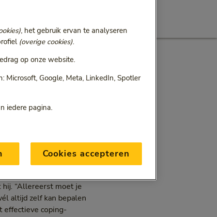
ookies)
, het gebruik ervan te analyseren
k
rofiel
(overige cookies)
.
edrag op onze website.
 Microsoft, Google, Meta, LinkedIn, Spotler
an iedere pagina.
n
Cookies accepteren
ouw geeft uitleg,
len daarbij een rol.
hij. “Allereerst moet je
l altijd zelf kan bepalen
 effectieve coping-