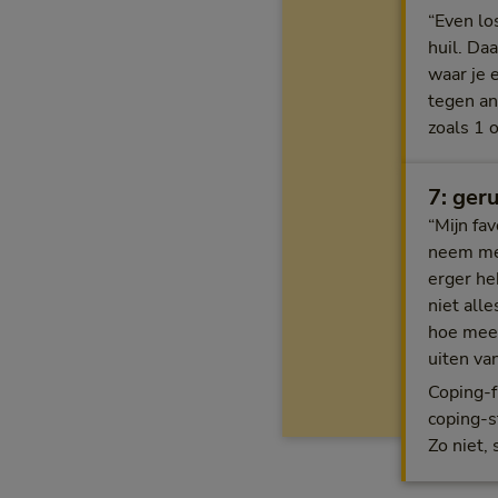
“Even lo
huil. Daa
waar je 
tegen an
zoals 1 o
7: ger
“Mijn fav
neem mez
erger he
niet alle
hoe meer
uiten va
Coping-fl
coping-st
Zo niet,