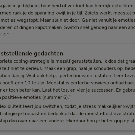
sgaan in je blijheid, boosheid of verdriet kan heerlijk opluchte
rmee raak je de spanning kwijt in je lijf. Zoiets werkt meestal 
emoties wegstopt. Maar sla niet door. Ga niet vanuit je emoti
deren of dingen kapotmaken. Switch snel genoeg naar een and
f 4.”
uststellende gedachten
oriete coping-strategie is mezelf geruststellen. Ik doe dat graa
elf niet te serieus. Maak een grap, haal je schouders op, bed
bben dan jij. Wat ook helpt: perfectionisme loslaten. Leer tevr
s hoeft een 10 te zijn. Meestal is perfectie sowieso onhaalbaar.
 er toch beter kan. Laat het los, en vier je successen. En gebru
n positieve emoties (nummer 6).”
exibiliteit leert jou switchen, zodat je stress makkelijker kwij
rategie je toepast en bedenk of dat de meest effectieve strategi
 stap dan over naar een andere. Hierdoor hou je beter grip op st