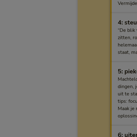
Vermijde
4: ste
“De blik
zitten, 
helemaal
staat, m
5: pie
Machtelo
dingen, j
uit te s
tips: fo
Maak je n
oplossin
6: uit