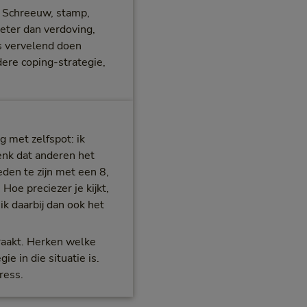
n. Schreeuw, stamp,
beter dan verdoving,
es vervelend doen
ere coping-strategie,
g met zelfspot: ik
enk dat anderen het
eden te zijn met een 8,
 Hoe preciezer je kijkt,
ik daarbij dan ook het
traakt. Herken welke
e in die situatie is.
ress.