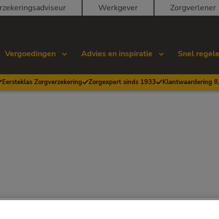
rzekeringsadviseur
Werkgever
Zorgverlener
Vergoedingen
Advies en inspiratie
Snel regel
Eersteklas Zorgverzekering
Zorgexpert sinds 1933
Klantwaardering 8