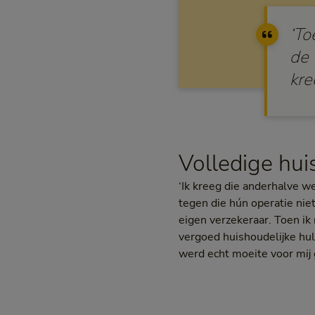
‘To
de 
kre
Volledige hui
‘Ik kreeg die anderhalve w
tegen die hún operatie niet
eigen verzekeraar. Toen ik 
vergoed huishoudelijke hul
werd echt moeite voor mij g