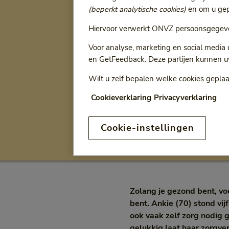
(beperkt analytische cookies)
en om u gepe
Ga terug naar
Alle artikelen
Hiervoor verwerkt ONVZ persoonsgegeve
'ONVZ beh
Voor analyse, marketing en social media
en GetFeedback. Deze partijen kunnen u
patiënten
Wilt u zelf bepalen welke cookies geplaa
veel pers
Cookieverklaring
Privacyverklaring
Cookie-instellingen
Levensstijl
Intervi
Categorie:
Cat
Zolang je gezond bent, voer
bent. Ankie (70) stond vij
ook vaak zelf zorg nodig 
gelukkig laat haar zorgve