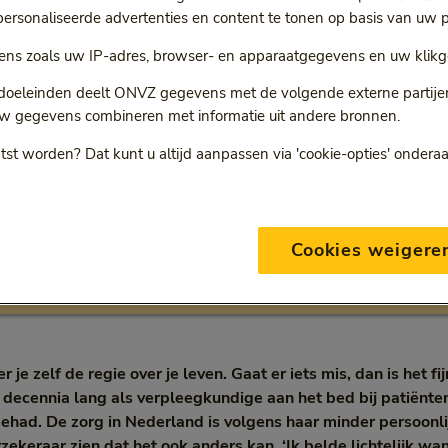
rsonaliseerde advertenties en content te tonen op basis van uw p
ns zoals uw IP-adres, browser- en apparaatgegevens en uw klikg
andelt mij zoals ik mij
 doeleinden deelt ONVZ gegevens met de volgende externe partijen:
w gegevens combineren met informatie uit andere bronnen.
 ook altijd behandelde:
tst worden? Dat kunt u altijd aanpassen via 'cookie-opties' ondera
oonlijke aandacht'
Cookies weigere
ew
3 min
10 oktober 2024
egorie:
Leestijd:
3 minuten
 je zelf de regie over je leven. Gaat er iets mis, dan is het fi
f decennia lang als verpleegkundige aan het bed bij patiënten
gehad. De zorg in Nederland is volgens haar minder persoon
rzekeraar zien dat het ook anders kan. ‘Ik belde lichtelijk 