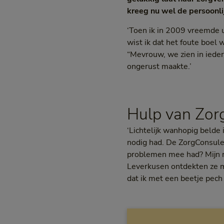
kreeg nu wel de persoonli
‘Toen ik in 2009 vreemde u
wist ik dat het foute boel
“Mevrouw, we zien in ieder 
ongerust maakte.’
Hulp van Zor
‘Lichtelijk wanhopig belde
nodig had. De ZorgConsulen
problemen mee had? Mijn rea
Leverkusen ontdekten ze m
dat ik met een beetje pech