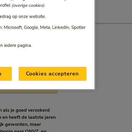
rofiel
(overige cookies)
.
edrag op onze website.
n
 Microsoft, Google, Meta, LinkedIn, Spotler
 met
an iedere pagina.
n
Cookies accepteren
jn als je goed verzekerd
 en heeft de laatste jaren
lijk geworden, maar
wanhopig naar ONVZ, en