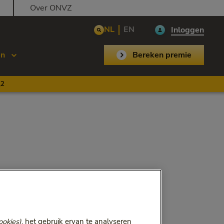
Over ONVZ
NL
EN
Inloggen
en
Bereken premie
,2
ookies)
, het gebruik ervan te analyseren