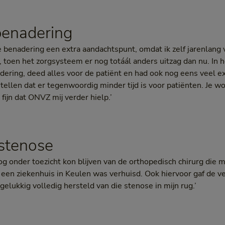
benadering
jke benadering een extra aandachtspunt, omdat ik zelf jarenlan
 toen het zorgsysteem er nog totáál anders uitzag dan nu. In h
dering, deed alles voor de patiënt en had ook nog eens veel ex
stellen dat er tegenwoordig minder tijd is voor patiënten. Je wo
fijn dat ONVZ mij verder hielp.’
 stenose
nog onder toezicht kon blijven van de orthopedisch chirurg die 
ar een ziekenhuis in Keulen was verhuisd. Ook hiervoor gaf de v
 gelukkig volledig hersteld van die stenose in mijn rug.’