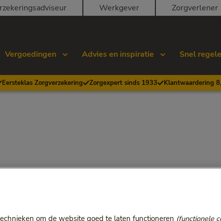
rzekeringsadviseur
Werkgever
Zorgverlener
Vergoedingen
Advies en inspiratie
Snel regel
Eersteklas Zorgverzekering
Zorgexpert sinds 1933
Klantwaardering 8
technieken om de website goed te laten functioneren
(functionele c