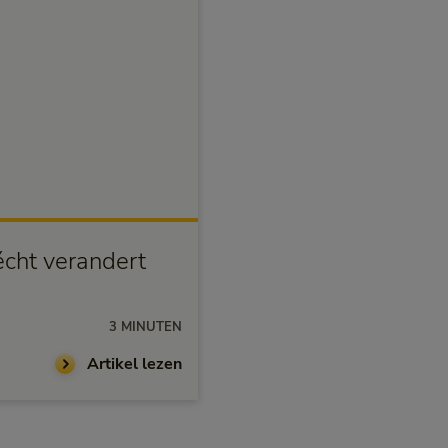
Levensstijl
cht verandert
Uw premie wordt me
berekend
3 MINUTEN
29-10-2025
Artikel lezen