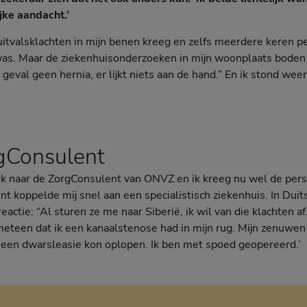
jke aandacht.’
itvalsklachten in mijn benen kreeg en zelfs meerdere keren pe
 was. Maar de ziekenhuisonderzoeken in mijn woonplaats boden
geval geen hernia, er lijkt niets aan de hand.” En ik stond wee
gConsulent
 ik naar de ZorgConsulent van ONVZ en ik kreeg nu wel de perso
t koppelde mij snel aan een specialistisch ziekenhuis. In Duits
ctie: “Al sturen ze me naar Siberië, ik wil van die klachten af.
eteen dat ik een kanaalstenose had in mijn rug. Mijn zenuwen
 een dwarsleasie kon oplopen. Ik ben met spoed geopereerd.’