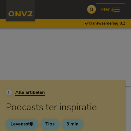
Skip to main content
Homepage ONVZ
Menu
Open
Klantwaardering 8,2
Ga terug naar
Alle artikelen
Podcasts ter inspiratie
Levensstijl
Tips
3 min
Categorie:
Categorie:
Leestijd:
3 minuten