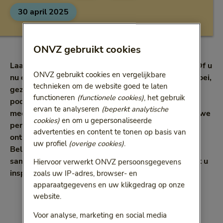
30 april 2025
ONVZ gebruikt cookies
Laat u inspireren door onze selectie aan podcasts. Of u
ONVZ gebruikt cookies en vergelijkbare
nu op zoek bent naar inspiratie voor persoonlijke groei,
technieken om de website goed te laten
gezondheidsadvies of nieuwe inzichten, onze
functioneren
(functionele cookies)
, het gebruik
podcastseries hebben voor elk wat wils. Laat u
ervan te analyseren
(beperkt analytische
meevoeren door boeiende gesprekken, ontdek nieuwe
cookies)
en om u gepersonaliseerde
perspectieven om te groeien en gun uzelf wat
advertenties en content te tonen op basis van
ontspanning. Waarom niet tijdens de vakantie?
uw profiel
(overige cookies)
.
Beluister de podcastseries die we hebben
samengesteld op Spotify en Apple Podcasts en laat u
Hiervoor verwerkt ONVZ persoonsgegevens
inspireren!
zoals uw IP-adres, browser- en
apparaatgegevens en uw klikgedrag op onze
website.
Voor analyse, marketing en social media