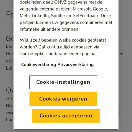
doeleinden deelt ONVZ gegevens met de
volgende externe partijen: Microsoft, Google,
Fit en gezond leven
Meta, LinkedIn, Spotler en GetFeedback. Deze
partijen kunnen uw gegevens combineren met
informatie uit andere bronnen.
Gezond Gesprek
Wilt u zelf bepalen welke cookies geplaatst
Karine Hoenderdos gaat in gesprek over verschillende
worden? Dat kunt u altijd aanpassen via
thema's die allemaal te maken hebben met gezondheid,
'cookie-opties' onderaan iedere pagina.
eten, bewegen, ouder worden en jong blijven.
Cookieverklaring
Privacyverklaring
Luister via
Spotify
of
Apple Podcast
.
Cookie-instellingen
Over Routines
Arie Boomsma spreekt met verschillende gasten als
Cookies weigeren
Badr Hari, Rachel John of Ilja Gort over thema's als
zweethutten, ademhaling en het bouwen van structuur.
Cookies accepteren
Luister via
Spotify
of
Apple Podcast
.