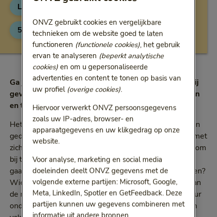
Levensstijl
Ontspannen
Categorie:
Categorie:
ONVZ gebruikt cookies en vergelijkbare
5 min
technieken om de website goed te laten
Leestijd:
5 minuten
functioneren
(functionele cookies)
, het gebruik
ervan te analyseren
(beperkt analytische
cookies)
en om u gepersonaliseerde
advertenties en content te tonen op basis van
Ga jij ook met vakantie, in binnen- of buitenland? Wij
uw profiel
(overige cookies)
.
geven je vier tips om pré-vakantiestress te vermijden
en te genieten vanaf dag één.
Hiervoor verwerkt ONVZ persoonsgegevens
zoals uw IP-adres, browser- en
Het werk moet af, de koffers gepakt, de boodschappen
apparaatgegevens en uw klikgedrag op onze
gedaan; op vakantie gaan brengt soms zoveel stress met
website.
zich mee, dat je al bijna een mini-vakantie nodig hebt om
bij te komen van alle voorbereidingen. Jammer, want
Voor analyse, marketing en social media
doeleinden deelt ONVZ gegevens met de
gaan we niet juíst op vakantie om lekker te ontspannen?
volgende externe partijen: Microsoft, Google,
Wie slim is, probeert daarom zo uitgerust mogelijk aan
Meta, LinkedIn, Spotler en GetFeedback. Deze
de reis te beginnen. Dat voortkomt een kribbig humeur
partijen kunnen uw gegevens combineren met
onderweg en zorgt ervoor dat je direct bij aankomst in
informatie uit andere bronnen.