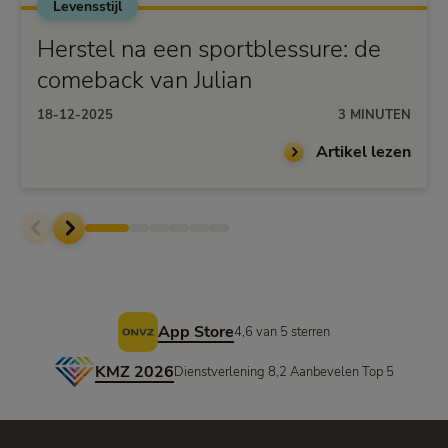
Levensstijl
Herstel na een sportblessure: de
comeback van Julian
18-12-2025
3 MINUTEN
Artikel lezen
Voettekst
App Store
4,6 van 5 sterren
KMZ 2026
Dienstverlening 8,2 Aanbevelen Top 5