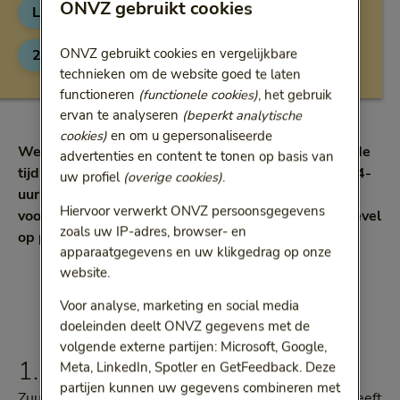
ONVZ gebruikt cookies
Levensstijl
Tips
4 min
Categorie:
Categorie:
Leestijd:
4 minuten
ONVZ gebruikt cookies en vergelijkbare
20 november 2019
technieken om de website goed te laten
functioneren
(functionele cookies)
, het gebruik
ervan te analyseren
(beperkt analytische
cookies)
en om u gepersonaliseerde
We kennen het allemaal: je concentratie neemt af, de
advertenties en content te tonen op basis van
tijd lijkt stil te staan en je ogen raken vermoeid. De 4-
uw profiel
(overige cookies)
.
uur-dip is aangebroken en de werkdag is nog niet
Hiervoor verwerkt ONVZ persoonsgegevens
voorbij. Wat nu? Met deze vier tips blijft je energielevel
zoals uw IP-adres, browser- en
op peil.
apparaatgegevens en uw klikgedrag op onze
website.
Voor analyse, marketing en social media
doeleinden deelt ONVZ gegevens met de
volgende externe partijen: Microsoft, Google,
1. Haal energie uit je longen
Meta, LinkedIn, Spotler en GetFeedback. Deze
partijen kunnen uw gegevens combineren met
Zuurstof, zuurstof en nog meer zuurstof: je lichaam heeft