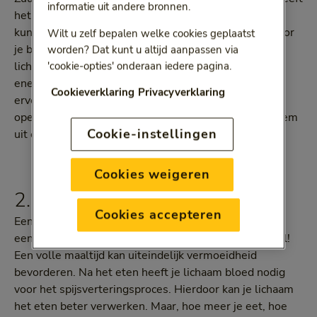
informatie uit andere bronnen.
het nodig om van je dip af te komen en om goed te
kunnen functioneren. Zuurstof wordt via je longen door
Wilt u zelf bepalen welke cookies geplaatst
je bloed vervoerd en komt vervolgens in je
worden? Dat kunt u altijd aanpassen via
lichaamscellen terecht. Dit zorgt voor de benodigde
'cookie-opties' onderaan iedere pagina.
energie. Ga een blokje om in de buitenlucht en zorg
Cookieverklaring
Privacyverklaring
ervoor dat er op je werk altijd voldoende ramen
openstaan voor wat frisse lucht. Kortom: adem in, adem
Cookie-instellingen
uit en laat die dosis energie maar komen!
Cookies weigeren
2. Let op je voeding
Cookies accepteren
Een maaltijd rijk aan koolhydraten en mineralen geeft
een energieboost aan je lichaam, maar eet niet teveel!
Een volle maaltijd kan uiteindelijk vermoeidheid
bevorderen. Na het eten heeft je lichaam bloed nodig
voor het spijsverteringsproces. Hierdoor kan je lichaam
het eten beter verwerken. Maar, hoe meer je eet, hoe