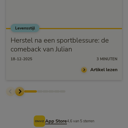
Levensstijl
Herstel na een sportblessure: de
comeback van Julian
18-12-2025
3 MINUTEN
Artikel lezen
Voettekst
App Store
4,6 van 5 sterren